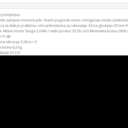
primjenjivo.
iše zamjene motorne pile. Snažni pogonski motor omogućuje visoku učinkovito
ica za disk je praktična i vrlo jednostavna za rukovanje. Širina glodanja 30 
ca: Aktivni motor Snaga 3,0 kW / radni prostor 55,05 cm3 Minimalna brzina 2800
115 dB
ost vibracija 3,06 m / s²
 težina 8,3 kg
rtikala:10-101