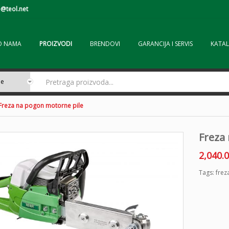
@teol.net
O NAMA
PROIZVODI
BRENDOVI
GARANCIJA I SERVIS
KATAL
Freza na pogon motorne pile
Freza
2,040.
Tags:
frez