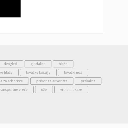
dvogled
glodalica
hlače
ke hlače
lovačke košulje
lovački nož
 za arboriste
pribor za arboriste
prskalica
transportne vreće
uže
vrtne makaze