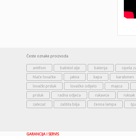
Česte oznake proizvoda
antifoni
balistol ulje
baterija
cipela z
hlače lovačke
jakna
kapa
karabineri
lovački prsluk
lovačko odijelo
majica
prsluk
radna odjeća
rukavice
ruksak
zatezač
zaštita bilja
čeona lampa
šp
GARANCIJA I SERVIS