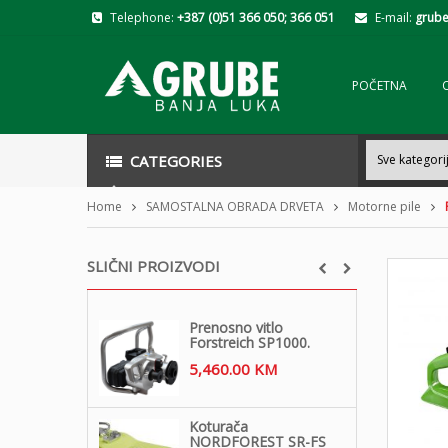
Telephone:
+387 (0)51 366 050; 366 051
E-mail:
grube
POČETNA
CATEGORIES
Home
SAMOSTALNA OBRADA DRVETA
Motorne pile
SLIČNI PROIZVODI
Prenosno vitlo
Forstreich SP1000.
5,460.00
KM
Koturača
NORDFOREST SR-FS