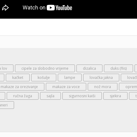
a lov
cipele za slobodno vrijeme
dizalica
duks (flis)
kačket
košulje
lampe
lovačka jakna
lovač
makaze za orezivanje
makaze za voce
nož mora
oprema
ručna žaga
sajla
sigurnosni kaiši
sjekira
aneri