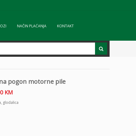
OZI
NAČIN PLAĆANJA
KONTAKT
 na pogon motorne pile
00
KM
a
,
glodalica