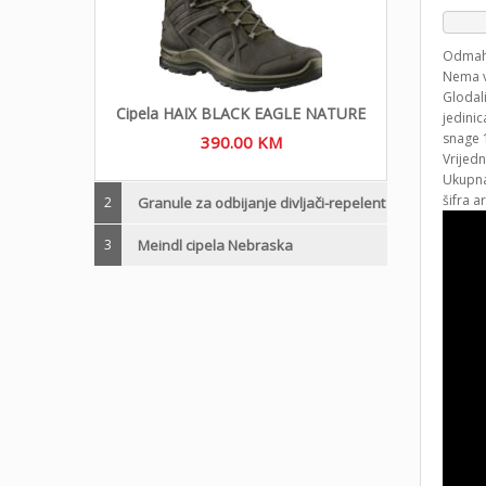
Odmah 
Nema v
Glodal
Cipela HAIX BLACK EAGLE NATURE
jedini
snage 
390.00
KM
Vrijedn
Ukupna
šifra a
2
Granule za odbijanje divljači-repelent
3
Meindl cipela Nebraska