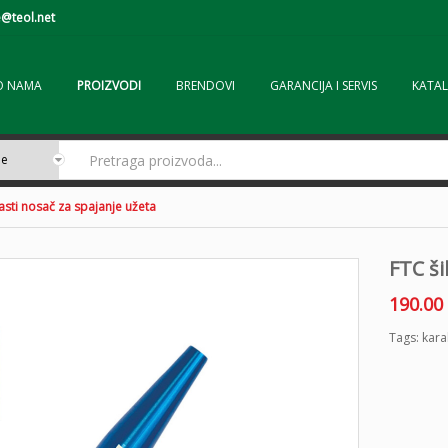
@teol.net
O NAMA
PROIZVODI
BRENDOVI
GARANCIJA I SERVIS
KATAL
jasti nosač za spajanje užeta
FTC ši
190.00
Tags:
kara