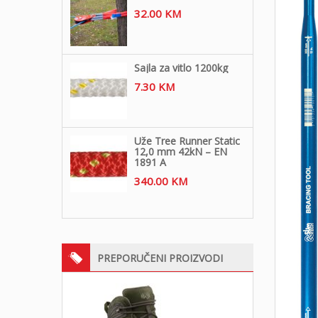
32.00
KM
Sajla za vitlo 1200kg
7.30
KM
Uže Tree Runner Static
12,0 mm 42kN – EN
1891 A
340.00
KM
PREPORUČENI PROIZVODI