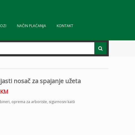
OZI
NAČIN PLAĆANJA
KONTAKT
ljasti nosač za spajanje užeta
KM
bineri
,
oprema za arboriste
,
sigurnosni kaiši