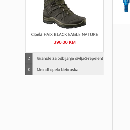
Cipela HAIX BLACK EAGLE NATURE
390.00
KM
2
Granule za odbijanje divljači-repelent
3
Meindl cipela Nebraska