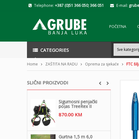
Telephone:
+387 (0)51 366 050; 366 051
E-mail:
grube
POČETNA
CATEGORIES
Home
ZAŠTITA NA RADU
Oprema za sjekače
FTC šil
SLIČNI PROIZVODI
Sigurnosni penjački
pojas TreeRex II
870.00
KM
Gurtna 1,5 m 6,0