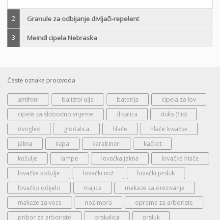
2
Granule za odbijanje divljači-repelent
3
Meindl cipela Nebraska
Česte oznake proizvoda
antifoni
balistol ulje
baterija
cipela za lov
cipele za slobodno vrijeme
dizalica
duks (flis)
dvogled
glodalica
hlače
hlače lovačke
jakna
kapa
karabineri
kačket
košulje
lampe
lovačka jakna
lovačke hlače
lovačke košulje
lovački nož
lovački prsluk
lovačko odijelo
majica
makaze za orezivanje
makaze za voce
nož mora
oprema za arboriste
pribor za arboriste
prskalica
prsluk