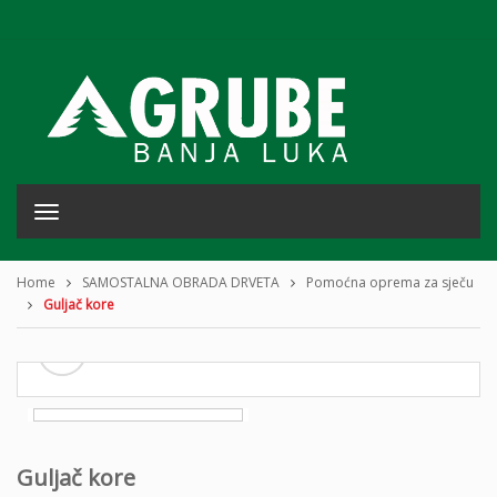
T
o
g
g
Home
SAMOSTALNA OBRADA DRVETA
Pomoćna oprema za sječu
l
Guljač kore
e
n
a
v
i
g
a
t
Guljač kore
i