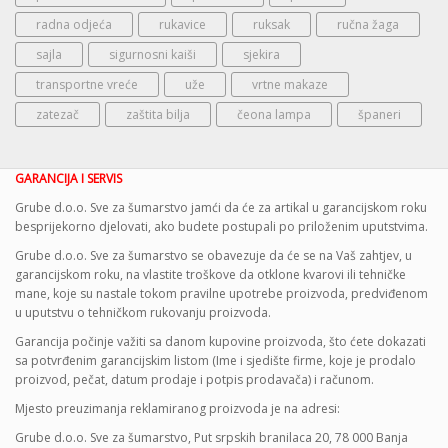
radna odjeća
rukavice
ruksak
ručna žaga
sajla
sigurnosni kaiši
sjekira
transportne vreće
uže
vrtne makaze
zatezač
zaštita bilja
čeona lampa
španeri
GARANCIJA I SERVIS
Grube d.o.o. Sve za šumarstvo jamći da će za artikal u garancijskom roku
besprijekorno djelovati, ako budete postupali po priloženim uputstvima.
Grube d.o.o. Sve za šumarstvo se obavezuje da će se na Vaš zahtjev, u
garancijskom roku, na vlastite troškove da otklone kvarovi ili tehničke
mane, koje su nastale tokom pravilne upotrebe proizvoda, predviđenom
u uputstvu o tehničkom rukovanju proizvoda.
Garancija počinje važiti sa danom kupovine proizvoda, što ćete dokazati
sa potvrđenim garancijskim listom (Ime i sjedište firme, koje je prodalo
proizvod, pečat, datum prodaje i potpis prodavača) i računom.
Mjesto preuzimanja reklamiranog proizvoda je na adresi:
Grube d.o.o. Sve za šumarstvo, Put srpskih branilaca 20, 78 000 Banja