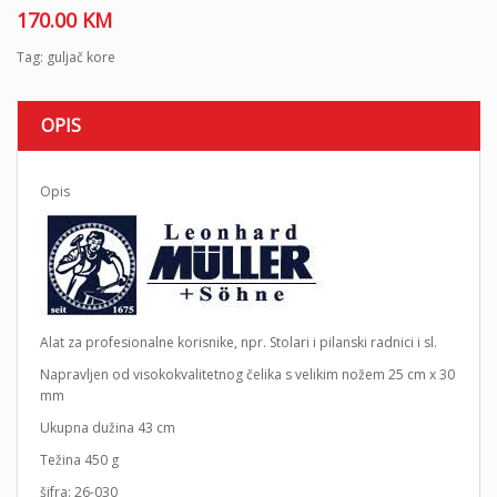
o
170.00
KM
n
Tag:
guljač kore
OPIS
Opis
Alat za profesionalne korisnike, npr. Stolari i pilanski radnici i sl.
Napravljen od visokokvalitetnog čelika s velikim nožem 25 cm x 30
mm
Ukupna dužina 43 cm
Težina 450 g
šifra: 26-030