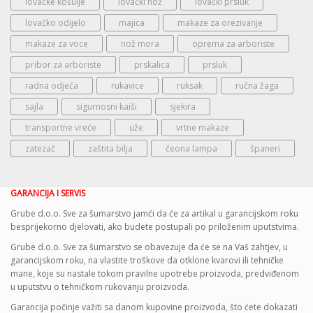
lovačke košulje
lovački nož
lovački prsluk
lovačko odijelo
majica
makaze za orezivanje
makaze za voce
nož mora
oprema za arboriste
pribor za arboriste
prskalica
prsluk
radna odjeća
rukavice
ruksak
ručna žaga
sajla
sigurnosni kaiši
sjekira
transportne vreće
uže
vrtne makaze
zatezač
zaštita bilja
čeona lampa
španeri
GARANCIJA I SERVIS
Grube d.o.o. Sve za šumarstvo jamći da će za artikal u garancijskom roku
besprijekorno djelovati, ako budete postupali po priloženim uputstvima.
Grube d.o.o. Sve za šumarstvo se obavezuje da će se na Vaš zahtjev, u
garancijskom roku, na vlastite troškove da otklone kvarovi ili tehničke
mane, koje su nastale tokom pravilne upotrebe proizvoda, predviđenom
u uputstvu o tehničkom rukovanju proizvoda.
Garancija počinje važiti sa danom kupovine proizvoda, što ćete dokazati