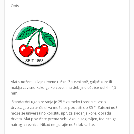
Opis
Alat s nožem i dvije drvene ručke. Zatezni nož, guljač kore ili
maklja zavisno kako ga ko zove, ima debljinu oštrice od 4 – 4,5
mm.
Standardni ugao rezanja je 25 ° za meko i srednje tvrdo
drvo.Ugao za tvrđe drva može se podesiti do 35 °. Zatezni nož
može se univerzalno koristiti, npr. za skidanje kore, obradu
drveta. Alat povučete prema sebi. Ako je zaglavljen, izvucite ga
natrag iz reznice. Nikad ne gurajte nož dok radite.