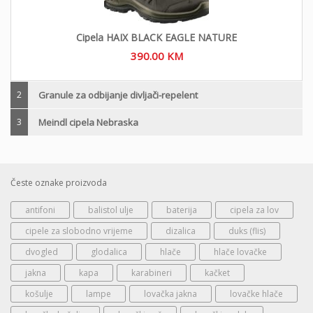
Cipela HAIX BLACK EAGLE NATURE
390.00
KM
2
Granule za odbijanje divljači-repelent
3
Meindl cipela Nebraska
Česte oznake proizvoda
antifoni
balistol ulje
baterija
cipela za lov
cipele za slobodno vrijeme
dizalica
duks (flis)
dvogled
glodalica
hlače
hlače lovačke
jakna
kapa
karabineri
kačket
košulje
lampe
lovačka jakna
lovačke hlače