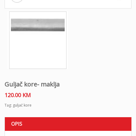
o
n
Guljač kore- maklja
120.00
KM
Tag:
guljač kore
OPIS