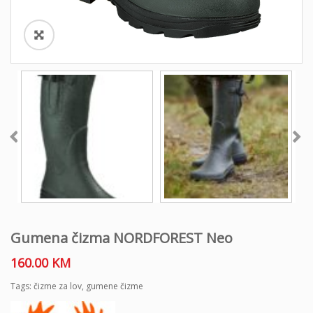
Gumena čizma NORDFOREST Neo
160.00
KM
Tags:
čizme za lov
,
gumene čizme