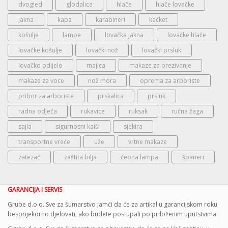
dvogled
glodalica
hlače
hlače lovačke
jakna
kapa
karabineri
kačket
košulje
lampe
lovačka jakna
lovačke hlače
lovačke košulje
lovački nož
lovački prsluk
lovačko odijelo
majica
makaze za orezivanje
makaze za voce
nož mora
oprema za arboriste
pribor za arboriste
prskalica
prsluk
radna odjeća
rukavice
ruksak
ručna žaga
sajla
sigurnosni kaiši
sjekira
transportne vreće
uže
vrtne makaze
zatezač
zaštita bilja
čeona lampa
španeri
GARANCIJA I SERVIS
Grube d.o.o. Sve za šumarstvo jamći da će za artikal u garancijskom roku
besprijekorno djelovati, ako budete postupali po priloženim uputstvima.