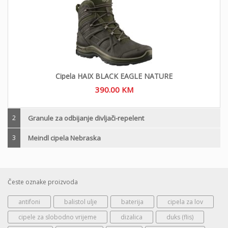
Cipela HAIX BLACK EAGLE NATURE
390.00
KM
2
Granule za odbijanje divljači-repelent
3
Meindl cipela Nebraska
Česte oznake proizvoda
antifoni
balistol ulje
baterija
cipela za lov
cipele za slobodno vrijeme
dizalica
duks (flis)