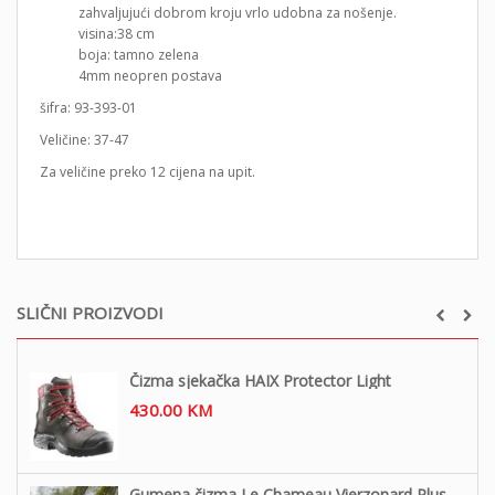
zahvaljujući dobrom kroju vrlo udobna za nošenje.
visina:38 cm
boja: tamno zelena
4mm neopren postava
šifra: 93-393-01
Veličine: 37-47
Za veličine preko 12 cijena na upit.
SLIČNI PROIZVODI
Čizma sjekačka HAIX Protector Light
430.00
KM
Gumena čizma Le Chameau Vierzonard Plus