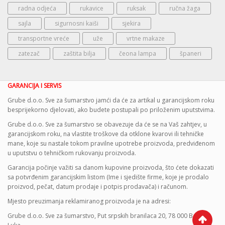
radna odjeća
rukavice
ruksak
ručna žaga
sajla
sigurnosni kaiši
sjekira
transportne vreće
uže
vrtne makaze
zatezač
zaštita bilja
čeona lampa
španeri
GARANCIJA I SERVIS
Grube d.o.o. Sve za šumarstvo jamći da će za artikal u garancijskom roku
besprijekorno djelovati, ako budete postupali po priloženim uputstvima.
Grube d.o.o. Sve za šumarstvo se obavezuje da će se na Vaš zahtjev, u
garancijskom roku, na vlastite troškove da otklone kvarovi ili tehničke
mane, koje su nastale tokom pravilne upotrebe proizvoda, predviđenom
u uputstvu o tehničkom rukovanju proizvoda.
Garancija počinje važiti sa danom kupovine proizvoda, što ćete dokazati
sa potvrđenim garancijskim listom (Ime i sjedište firme, koje je prodalo
proizvod, pečat, datum prodaje i potpis prodavača) i računom.
Mjesto preuzimanja reklamiranog proizvoda je na adresi:
Grube d.o.o. Sve za šumarstvo, Put srpskih branilaca 20, 78 000 Banja