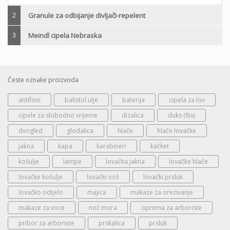
2
Granule za odbijanje divljači-repelent
3
Meindl cipela Nebraska
Česte oznake proizvoda
antifoni
balistol ulje
baterija
cipela za lov
cipele za slobodno vrijeme
dizalica
duks (flis)
dvogled
glodalica
hlače
hlače lovačke
jakna
kapa
karabineri
kačket
košulje
lampe
lovačka jakna
lovačke hlače
lovačke košulje
lovački nož
lovački prsluk
lovačko odijelo
majica
makaze za orezivanje
makaze za voce
nož mora
oprema za arboriste
pribor za arboriste
prskalica
prsluk