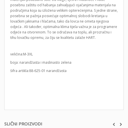
posebnu zaštitu od habanja zahvaljujući ojačanjima materijala na
područjima koja su izložena velikim opterećenjima. S jedne strane,
posebna se pažnja posvećuje optimalnoj slobodi kretanja u
lovačkim jaknama i hlačama, tako da lovca ne ometa njegova
odjeća . Ali također, optimalna klima tijela važna je za programere
odjeće na otvorenom. To se odražava na toplu, ali prozračnu i
tihu lovačku opremu, za čiju se kvalitetu zalaže HART.
veličina:M-3XL
boja: narandžasta i maslinasto zelena
šifra artikla:88-625-01 narandžasta
SLIČNI PROIZVODI