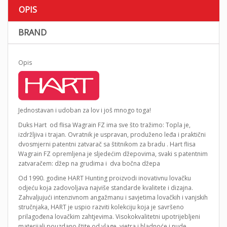
OPIS
BRAND
Opis
Jednostavan i udoban za lov i još mnogo toga!
Duks Hart od flisa Wagrain FZ ima sve što tražimo: Topla je,
izdržljiva i trajan. Ovratnik je uspravan, produženo leđa i praktični
dvosmjerni patentni zatvarač sa štitnikom za bradu . Hart flisa
Wagrain FZ opremljena je sljedećim džepovima, svaki s patentnim
zatvaračem: džep na grudima i dva bočna džepa
Od 1990. godine HART Hunting proizvodi inovativnu lovačku
odjeću koja zadovoljava najviše standarde kvalitete i dizajna.
Zahvaljujući intenzivnom angažmanu i savjetima lovačkih i vanjskih
stručnjaka, HART je uspio razviti kolekciju koja je savršeno
prilagođena lovačkim zahtjevima. Visokokvalitetni upotrijebljeni
materijali pouzdano štite od vlage, vjetra i hladnoće i nude