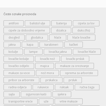
Česte oznake proizvoda
antifoni
balistol ulje
baterija
cipela za lov
cipele za slobodno vrijeme
dizalica
duks (flis)
dvogled
glodalica
hlače
hlače lovačke
jakna
kapa
karabineri
kačket
košulje
lampe
lovačka jakna
lovačke hlače
lovačke košulje
lovački nož
lovački prsluk
lovačko odijelo
majica
makaze za orezivanje
makaze za voce
nož mora
oprema za arboriste
pribor za arboriste
prskalica
prsluk
radna odjeća
rukavice
ruksak
ručna žaga
sajla
sigurnosni kaiši
sjekira
transportne vreće
uže
vrtne makaze