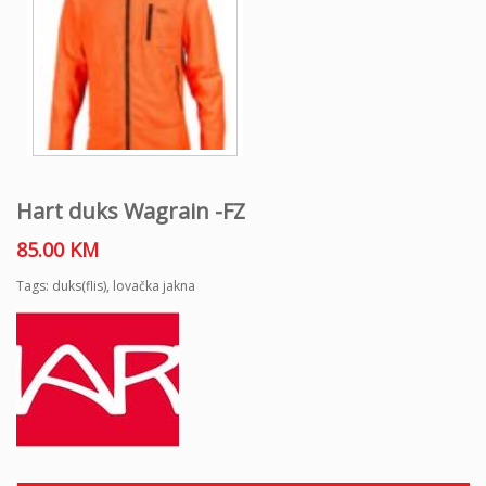
Hart duks Wagrain -FZ
85.00
KM
Tags:
duks(flis)
,
lovačka jakna