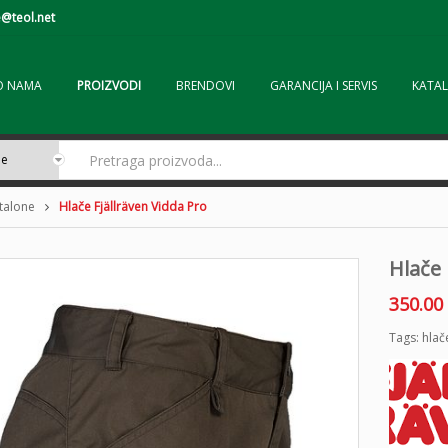
@teol.net
O NAMA
PROIZVODI
BRENDOVI
GARANCIJA I SERVIS
KATAL
ntalone
Hlače Fjällräven Vidda Pro
Hlače 
350.00
Tags:
hlač