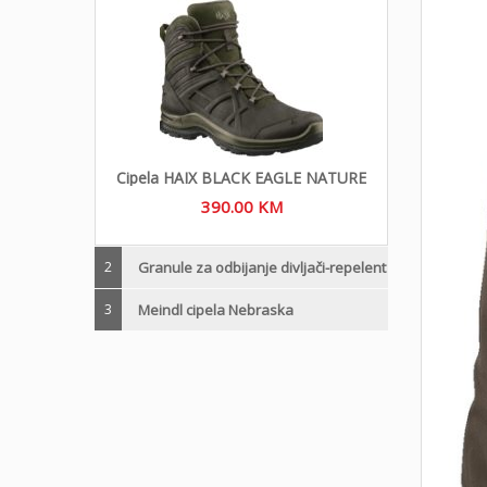
Cipela HAIX BLACK EAGLE NATURE
390.00
KM
2
Granule za odbijanje divljači-repelent
3
Meindl cipela Nebraska