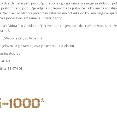
o Stretch materijal u području prepona i gornje unutarnje noge za slobodu pokr
, preformirano područje koljena s džepovima za jastučiće na koljenima (dostu
 Ventilacijski otvori s patentnim zatvaračima od kuka do koljena osiguravaju do
ca s podešavanjem remena . Kožni logotip .
hlače Vidda Pro Ventilated Fjällräven opremljene su s dva ručna džepa, s tri dž
za nož.
1: 65% poliester, 35 % pamuk
dijelovi:63% poliamid , 26% poliester i 11% elastin
aslinastobraon
e:46-60
rtikla :88-974-01