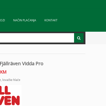
OZI
NAČIN PLAĆANJA
KONTAKT
Fjällräven Vidda Pro
KM
e
,
lovačke hlače