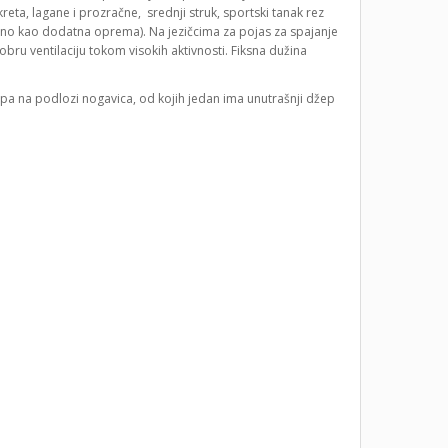
eta, lagane i prozračne, srednji struk, sportski tanak rez
pno kao dodatna oprema). Na jezičcima za pojas za spajanje
bru ventilaciju tokom visokih aktivnosti. Fiksna dužina
epa na podlozi nogavica, od kojih jedan ima unutrašnji džep