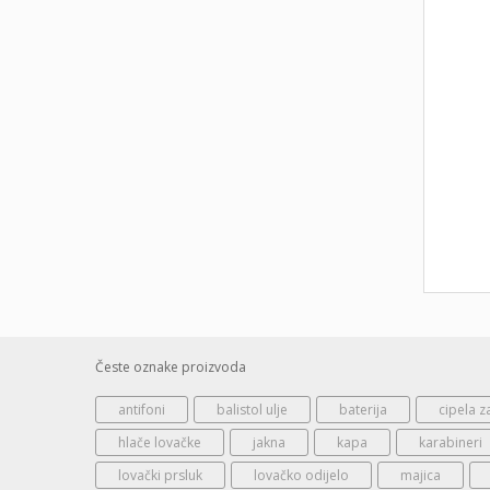
Česte oznake proizvoda
antifoni
balistol ulje
baterija
cipela z
hlače lovačke
jakna
kapa
karabineri
lovački prsluk
lovačko odijelo
majica