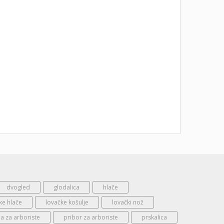
dvogled
glodalica
hlače
ke hlače
lovačke košulje
lovački nož
 za arboriste
pribor za arboriste
prskalica