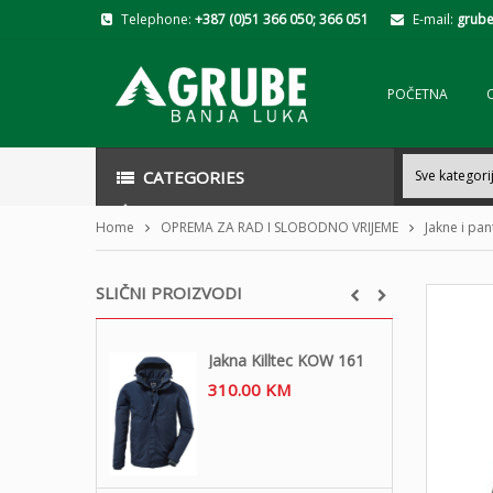
Telephone:
+387 (0)51 366 050; 366 051
E-mail:
grube
POČETNA
CATEGORIES
Home
OPREMA ZA RAD I SLOBODNO VRIJEME
Jakne i pa
SLIČNI PROIZVODI
Jakna Killtec KOW 161
310.00
KM