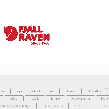
a lov
cipele za slobodno vrijeme
dizalica
duks (flis)
kačket
košulje
lampe
lovačka jakna
lovač
makaze za orezivanje
makaze za voce
nož mora
oprema