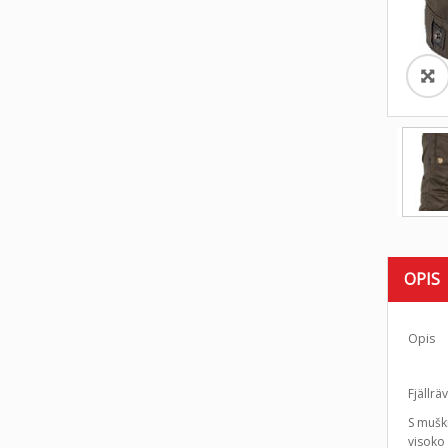
OPIS
Opis
Fjällr
S mušk
visoko 