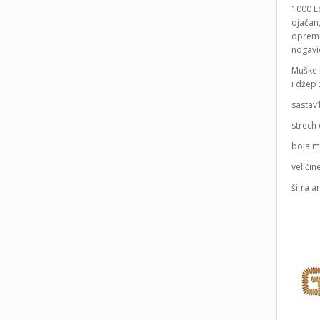
1000 Ec
ojačan
opreme.
nogavi
Muške 
i džep 
sastav
strech 
boja:m
veličin
šifra a