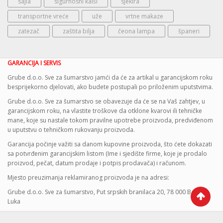
sajla
sigurnosni kaiši
sjekira
transportne vreće
uže
vrtne makaze
zatezač
zaštita bilja
čeona lampa
španeri
GARANCIJA I SERVIS
Grube d.o.o. Sve za šumarstvo jamći da će za artikal u garancijskom roku
besprijekorno djelovati, ako budete postupali po priloženim uputstvima.
Grube d.o.o. Sve za šumarstvo se obavezuje da će se na Vaš zahtjev, u
garancijskom roku, na vlastite troškove da otklone kvarovi ili tehničke
mane, koje su nastale tokom pravilne upotrebe proizvoda, predviđenom
u uputstvu o tehničkom rukovanju proizvoda.
Garancija počinje važiti sa danom kupovine proizvoda, što ćete dokazati
sa potvrđenim garancijskim listom (Ime i sjedište firme, koje je prodalo
proizvod, pečat, datum prodaje i potpis prodavača) i računom.
Mjesto preuzimanja reklamiranog proizvoda je na adresi:
Grube d.o.o. Sve za šumarstvo, Put srpskih branilaca 20, 78 000 Banja
Luka