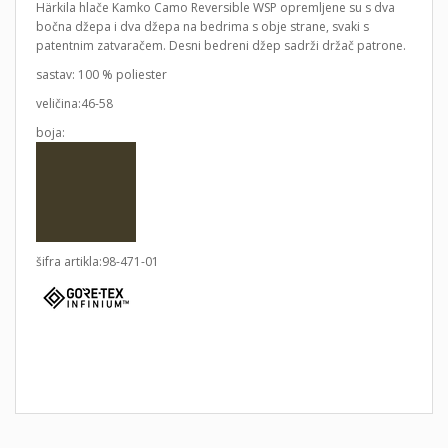
Härkila hlače Kamko Camo Reversible WSP opremljene su s dva
bočna džepa i dva džepa na bedrima s obje strane, svaki s
patentnim zatvaračem. Desni bedreni džep sadrži držač patrone.
sastav: 100 % poliester
veličina:46-58
boja:
šifra artikla:98-471-01