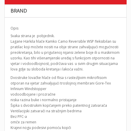
BRAND
Opis
Svaka strana je pobjednik.
Lagane Härkila hlače Kamko Camo Reversible WSP fleksibilan su
pratilac koji možete nositi na obje strane zahvaljujući mogućnosti
preokretanja, bilo u prigušenoj nijansi zelene boje ili u maskirnom
uzorku. Kao tihi višenamjenski uređaj s funkcijom otpornosti na
vjetar i vodoodbojnost, podržava vas u svim drugim situacijama
lova gdje su sloboda kretanja i lakoća važni.
Dvostruke lovačke hlače od flisa s rastezljivim mikroflisom
otporan na vjetar zahvaljujući troslojnoj membrani Gore-Tex
Infinium Windstopper
vodoodbojane i prozračne
niska razina buke i normalno pristajanje
Šipka s dvostrukim kopčanjem preko patentnog zatvarača
Ventilacijski zatvarači na stražnjim bedrima
Bez PFC-a
omče za remen
Krajevi nogu podesivi pomoću kopči