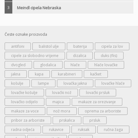
3
Meindl cipela Nebraska
Česte oznake proizvoda
antifoni
balistol ulje
baterija
cipela za lov
cipele za slobodno vrijeme
dizalica
duks (flis)
dvogled
glodalica
hlače
hlače lovačke
jakna
kapa
karabineri
kačket
košulje
lampe
lovačka jakna
lovačke hlače
lovačke košulje
lovački nož
lovački prsluk
lovačko odijelo
majica
makaze za orezivanje
makaze za voce
nož mora
oprema za arboriste
pribor za arboriste
prskalica
prsluk
radna odjeća
rukavice
ruksak
ručna žaga