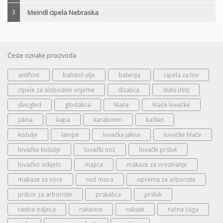
3
Meindl cipela Nebraska
Česte oznake proizvoda
antifoni
balistol ulje
baterija
cipela za lov
cipele za slobodno vrijeme
dizalica
duks (flis)
dvogled
glodalica
hlače
hlače lovačke
jakna
kapa
karabineri
kačket
košulje
lampe
lovačka jakna
lovačke hlače
lovačke košulje
lovački nož
lovački prsluk
lovačko odijelo
majica
makaze za orezivanje
makaze za voce
nož mora
oprema za arboriste
pribor za arboriste
prskalica
prsluk
radna odjeća
rukavice
ruksak
ručna žaga