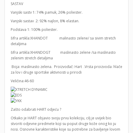
SASTAV
Vanjski sastv 1: 74% pamuk, 26% poliester.
Vanjski sastav 2: 92% najlon, 8% elastan.
Podstava 1: 100% poliester.
šifra artikla:XHANDOT malinasto zelene/ sa sivim stretch
detaljima
šifra artikla:XHANDOGT maslinasto zelene /sa maslinasto
zelenim stretch detaljima
Boja: maslinasto zelena. Proizvođač: Hart .Vrsta proizvoda: hlače
za lov i druge sportske aktivnosti u prirodi
Veličina:46-60
Zašto odabrati HART odjeću ?
Otkako je HART objavio svoju prvu kolekciju, cilj je uvijek bio
stvoriti odjevne predmete koji su poput druge kože onog ko ju
nosi. Osnovne karakteristike koje su potrebne za bavljenje lovom