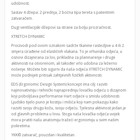
udobnost.
Sastav 4 džepa: 2 prednja, 2 bočna tipa tereta s patentnim
zatvaračem.
Dugi ventilacijski džepovi sa strane za bolju prozračnost.
XTRETCH DYNAMIC
Proizvodi pod ovom oznakom sadrže tkanine rastezljive u 4 ili 2
smjera izrađene od elastičnih vlakana. To je vrhunska odjeća, u
osnovi dizajnirana za lov, prikladna za planinarenje i druge
aktivnosti na otvorenom, ali također vrlo udobna za ležerno
nošenje. Možete biti sigurni da naša odjeća XTRETCH DYNAMIC
može podnijeti pritisak zahtjevnih fizičkih aktivnosti.
EDS (Ergonomic Design System) koncept ima cilj: razviti
najinovativniju i tehnički najnapredniju lovačku odjeću s dizajnom
koji poboljšava performanse Hart odjeće u smislu udobnosti.
Ljudsko tijelo puno je kostiju i mišića koji nam pokazuju kako
razviti svoju drugu kožu, svoju odjeću. Tjelesna aktivnost jedan je
od glavnih problema u lovu. Stoga naša lovačka odjeća uvijek
mora pratiti našu anatomiju tražeći ergonomiju u svim našim
pokretima.
YKK© zatvarač, pouzdan i kvalitetan.