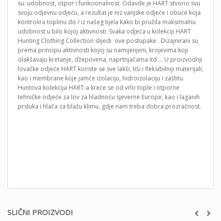
su: udobnost, otpor i funkcionalnost. Odavde je HART stvorio svu
svoju odjevnu odjeću, a rezultat je niz vanjske odjeće i obuće koja
kontrolira toplinu do / iz našeg tijela kako bi pružila maksimalnu
udobnost u bilo kojoj aktivnosti. Svaka odjeća u kolekciji HART
Hunting Clothing Collection slijedi ove postupake . Dizajnirani su
prema principu aktivnosti kojoj su namijenjeni, krojevima koji
olakšavaju kretanje, džepovima, naprtnjačama itd … U proizvodnji
lovačke odjeće HART koriste se sve lakši, tiši i fleksibilniji materijali,
kao i membrane koje jamče izolaciju, hidroizolaciju i zaštitu.
Huntova kolekcija HART-a kreće se od vrlo tople i otporne
tehničke odjeće za lov za hladnoću sjeverne Europe, kao i laganih
prsluka i hlača za blažu klimu, gdje nam treba dobra prozračnost.
SLIČNI PROIZVODI