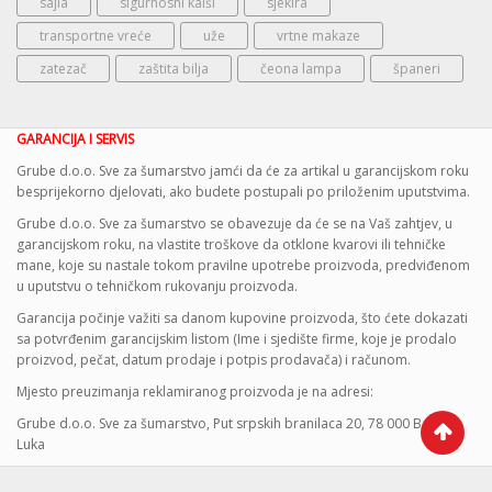
sajla
sigurnosni kaiši
sjekira
transportne vreće
uže
vrtne makaze
zatezač
zaštita bilja
čeona lampa
španeri
GARANCIJA I SERVIS
Grube d.o.o. Sve za šumarstvo jamći da će za artikal u garancijskom roku
besprijekorno djelovati, ako budete postupali po priloženim uputstvima.
Grube d.o.o. Sve za šumarstvo se obavezuje da će se na Vaš zahtjev, u
garancijskom roku, na vlastite troškove da otklone kvarovi ili tehničke
mane, koje su nastale tokom pravilne upotrebe proizvoda, predviđenom
u uputstvu o tehničkom rukovanju proizvoda.
Garancija počinje važiti sa danom kupovine proizvoda, što ćete dokazati
sa potvrđenim garancijskim listom (Ime i sjedište firme, koje je prodalo
proizvod, pečat, datum prodaje i potpis prodavača) i računom.
Mjesto preuzimanja reklamiranog proizvoda je na adresi:
Grube d.o.o. Sve za šumarstvo, Put srpskih branilaca 20, 78 000 Banja
Luka