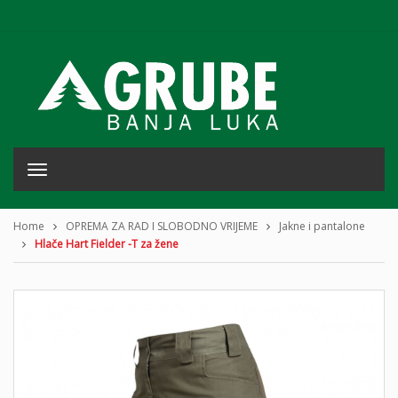
T
o
g
g
Home
OPREMA ZA RAD I SLOBODNO VRIJEME
Jakne i pantalone
l
Hlače Hart Fielder -T za žene
e
n
a
v
i
g
a
t
i