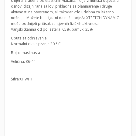
smjera izrađene od elastičnih vlakana. To je vrhunska odjeća, u
osnovi dizajnirana za lov, prikladna za planinarenje i druge
aktivnosti na otvorenom, ali također vrlo udobna za ležerno
nošenje. Možete biti sigurni da naša odjeća XTRETCH DYNAMIC
može podnijeti pritisak zahtjevnih fizičkih aktivnosti
Vanjski tkanina od poliestera: 65%, pamuk: 35%
Upute za održavanje:
Normalni ciklus pranja 30 ° C
Boja: maslinasta
Veličina: 36-44
Šifra:XHWFIT