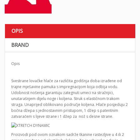
OPIS
BRAND
Opis
Svestrane lovačke hlače za različita godišnja doba izrađene od
trajne mješavine pamuka s impregnacijom koja odbija vodu.
Udobnost nošenja garantuju zategnuti umeci na stražnjici,
unutarašnjem dijelu noge i koljena. Struk s elastičnom trakom
straga. Unaprijed oblikovano područje koljena. Hlače posjeduju 2
bočna džepa s jednostavnim pristupom, 1 džep s patentnim
zatvaračem s lijeve strane i 1 džep za nož s desne strane.
Proizvodi pod ovom oznakom sadrže tkanine rastezljive u 4 ili 2