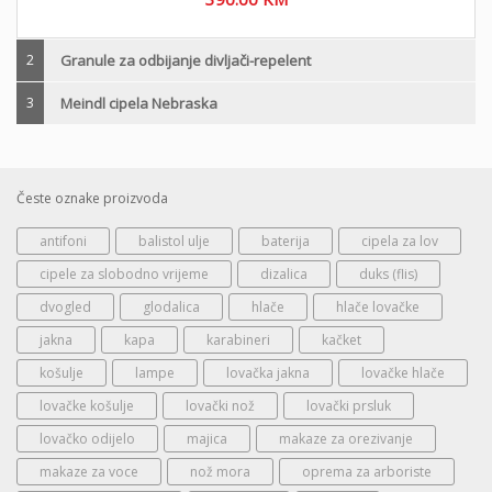
2
Granule za odbijanje divljači-repelent
3
Meindl cipela Nebraska
Česte oznake proizvoda
antifoni
balistol ulje
baterija
cipela za lov
cipele za slobodno vrijeme
dizalica
duks (flis)
dvogled
glodalica
hlače
hlače lovačke
jakna
kapa
karabineri
kačket
košulje
lampe
lovačka jakna
lovačke hlače
lovačke košulje
lovački nož
lovački prsluk
lovačko odijelo
majica
makaze za orezivanje
makaze za voce
nož mora
oprema za arboriste