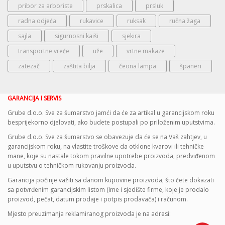
pribor za arboriste
prskalica
prsluk
radna odjeća
rukavice
ruksak
ručna žaga
sajla
sigurnosni kaiši
sjekira
transportne vreće
uže
vrtne makaze
zatezač
zaštita bilja
čeona lampa
španeri
GARANCIJA I SERVIS
Grube d.o.o. Sve za šumarstvo jamći da će za artikal u garancijskom roku
besprijekorno djelovati, ako budete postupali po priloženim uputstvima.
Grube d.o.o. Sve za šumarstvo se obavezuje da će se na Vaš zahtjev, u
garancijskom roku, na vlastite troškove da otklone kvarovi ili tehničke
mane, koje su nastale tokom pravilne upotrebe proizvoda, predviđenom
u uputstvu o tehničkom rukovanju proizvoda.
Garancija počinje važiti sa danom kupovine proizvoda, što ćete dokazati
sa potvrđenim garancijskim listom (Ime i sjedište firme, koje je prodalo
proizvod, pečat, datum prodaje i potpis prodavača) i računom.
Mjesto preuzimanja reklamiranog proizvoda je na adresi: