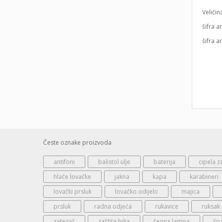
Veliči
šifra
šifra 
Česte oznake proizvoda
antifoni
balistol ulje
baterija
cipela z
hlače lovačke
jakna
kapa
karabineri
lovački prsluk
lovačko odijelo
majica
prsluk
radna odjeća
rukavice
ruksak
zatezač
zaštita bilja
čeona lampa
šp