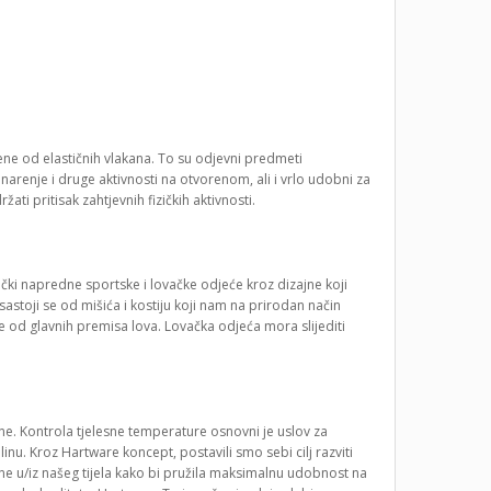
ne od elastičnih vlakana. To su odjevni predmeti
arenje i druge aktivnosti na otvorenom, ali i vrlo udobni za
 pritisak zahtjevnih fizičkih aktivnosti.
nički napredne sportske i lovačke odjeće kroz dizajne koji
sastoji se od mišića i kostiju koji nam na prirodan način
je od glavnih premisa lova. Lovačka odjeća mora slijediti
e. Kontrola tjelesne temperature osnovni je uslov za
u. Kroz Hartware koncept, postavili smo sebi cilj razviti
ne u/iz našeg tijela kako bi pružila maksimalnu udobnost na