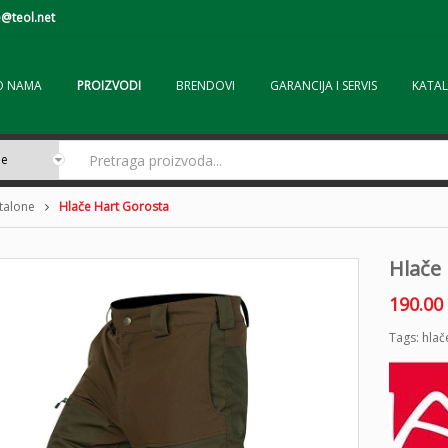
@teol.net
O NAMA
PROIZVODI
BRENDOVI
GARANCIJA I SERVIS
KATAL
ntalone
Hlače Hart Gorosta
Hlače
190.00
Tags:
hlač