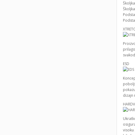
Školjk
Školjka
Podsta
Podsta
XTRE
Proizv
prilago
svakod
ESD
Koncept
poboljš
pokazuj
dizajn 
HARDV
Ukratk
osigur
visoku