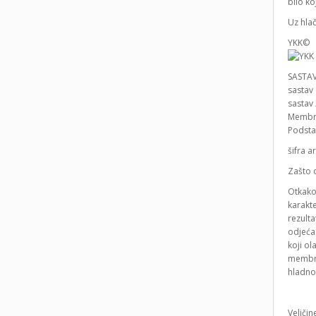
bilo ko
Uz hlač
YKK© Y
SASTA
sastav 
sastav 
Membra
Podsta
šifra a
Zašto 
Otkako 
karakt
rezulta
odjeća 
koji ol
membran
hladnoć
Veliči