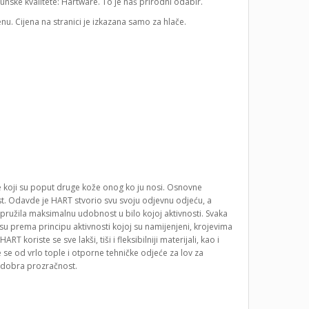
hunske kvalitete: Hartware. To je naš prirodni odabir.
nu. Cijena na stranici je izkazana samo za hlače.
ete koji su poput druge kože onog ko ju nosi. Osnovne
st. Odavde je HART stvorio svu svoju odjevnu odjeću, a
bi pružila maksimalnu udobnost u bilo kojoj aktivnosti. Svaka
 su prema principu aktivnosti kojoj su namijenjeni, krojevima
koriste se sve lakši, tiši i fleksibilniji materijali, kao i
 se od vrlo tople i otporne tehničke odjeće za lov za
a dobra prozračnost.