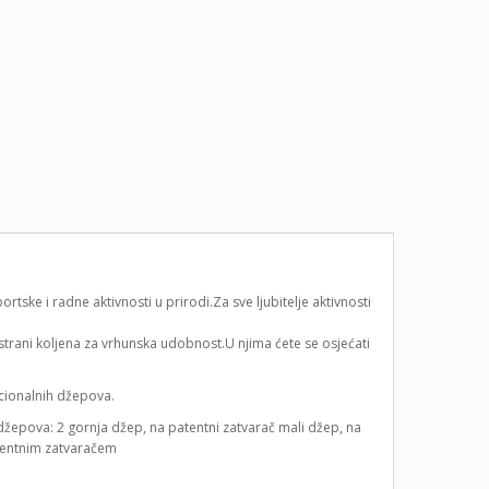
ke i radne aktivnosti u prirodi.Za sve ljubitelje aktivnosti
j strani koljena za vrhunska udobnost.U njima ćete se osjećati
kcionalnih džepova.
džepova: 2 gornja džep, na patentni zatvarač mali džep, na
atentnim zatvaračem