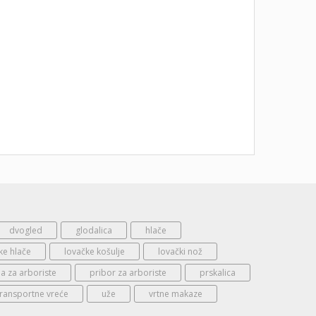
dvogled
glodalica
hlače
ke hlače
lovačke košulje
lovački nož
 za arboriste
pribor za arboriste
prskalica
transportne vreće
uže
vrtne makaze