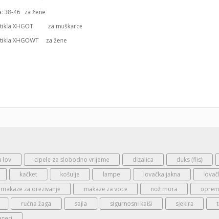
na: 38-46 za žene
 artikla:XHGOT za muškarce
artikla:XHGOWT za žene
a lov
cipele za slobodno vrijeme
dizalica
duks (flis)
kačket
košulje
lampe
lovačka jakna
lovač
makaze za orezivanje
makaze za voce
nož mora
oprema
ručna žaga
sajla
sigurnosni kaiši
sjekira
aneri