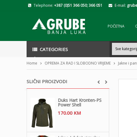
Telephone:
+387 (0)51 366 050; 366 051
E-mail:
grube
POČETNA
CATEGORIES
Home
OPREMA ZA RAD I SLOBODNO VRIJEME
Jakne i pa
SLIČNI PROIZVODI
Duks Hart Kronten-PS
Power Shell
170.00
KM