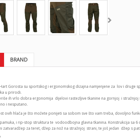
BRAND
art Gorosta su sportskog i ergonomskog dizajna namjenjene za lov i druge sports
ka u prirodi.
riše ih vrlo dobra ergonomija dijelovi rastezljive tkanine na gornjoj i stražnjo
no i nesputano.
st ovih hlača je što možete ponijeti sa sobom sve što vam treba, dovoljno fun
 pamuka, i rip-stop struktura te vodoodbojna glavna tkanina. Konstrukcija sa 6 
ni zatvaradžep za teret, džep za nož na stražnjoj strani, te još jedan džep s p
V