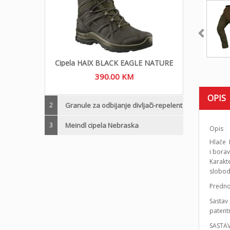
Cipela HAIX BLACK EAGLE NATURE
390.00
KM
OPIS
2
Granule za odbijanje divljači-repelent
3
Meindl cipela Nebraska
Opis
Hlače H
i borav
Karakte
slobod
Predno
Sastav
patent
SASTA