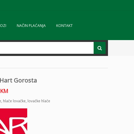
OZI
NAČIN PLAĆANJA
KONTAKT
 Hart Gorosta
KM
e
,
hlače lovačke
,
lovačke hlače