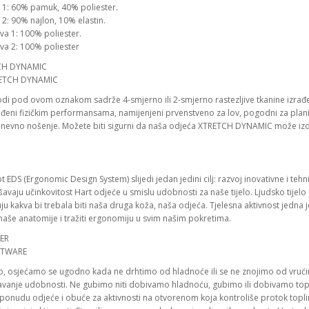
a 1: 60% pamuk, 40% poliester.
 2: 90% najlon, 10% elastin.
va 1: 100% poliester.
va 2: 100% poliester
TCH DYNAMIC
odi pod ovom oznakom sadrže 4-smjerno ili 2-smjerno rastezljive tkanine izrađe
đeni fizičkim performansama, namijenjeni prvenstveno za lov, pogodni za planin
nevno nošenje. Možete biti sigurni da naša odjeća XTRETCH DYNAMIC može izdržati
 EDS (Ergonomic Design System) slijedi jedan jedini cilj: razvoj inovativne i teh
avaju učinkovitost Hart odjeće u smislu udobnosti za naše tijelo. Ljudsko tijelo 
u kakva bi trebala biti naša druga koža, naša odjeća. Tjelesna aktivnost jedna 
naše anatomije i tražiti ergonomiju u svim našim pokretima.
ER
o, osjećamo se ugodno kada ne drhtimo od hladnoće ili se ne znojimo od vrućin
avanje udobnosti. Ne gubimo niti dobivamo hladnoću, gubimo ili dobivamo toplin
 ponudu odjeće i obuće za aktivnosti na otvorenom koja kontroliše protok topli