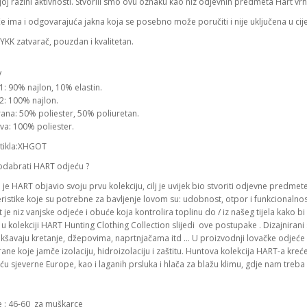
joj razini aktivnosti. Stvorili smo ovu oznaku kao niz odjevnih predmeta Hart vr
e ima i odgovarajuća jakna koja se posebno može poručiti i nije uključena u cije
KK zatvarač, pouzdan i kvalitetan.
V
1: 90% najlon, 10% elastin.
2: 100% najlon.
na: 50% poliester, 50% poliuretan.
va: 100% poliester.
rtikla:XHGOT
odabrati HART odjeću ?
je HART objavio svoju prvu kolekciju, cilj je uvijek bio stvoriti odjevne predm
eristike koje su potrebne za bavljenje lovom su: udobnost, otpor i funkcionalno
t je niz vanjske odjeće i obuće koja kontrolira toplinu do / iz našeg tijela kako 
u kolekciji HART Hunting Clothing Collection slijedi ove postupake . Dizajnirani
akšavaju kretanje, džepovima, naprtnjačama itd … U proizvodnji lovačke odjeće HART 
e koje jamče izolaciju, hidroizolaciju i zaštitu. Huntova kolekcija HART-a kreće
u sjeverne Europe, kao i laganih prsluka i hlača za blažu klimu, gdje nam treb
ne : 46-60 za muškarce