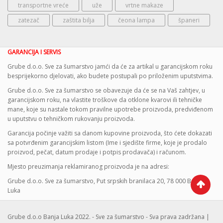
transportne vreće
uže
vrtne makaze
zatezač
zaštita bilja
čeona lampa
španeri
GARANCIJA I SERVIS
Grube d.o.o. Sve za šumarstvo jamći da će za artikal u garancijskom roku
besprijekorno djelovati, ako budete postupali po priloženim uputstvima.
Grube d.o.o. Sve za šumarstvo se obavezuje da će se na Vaš zahtjev, u
garancijskom roku, na vlastite troškove da otklone kvarovi ili tehničke
mane, koje su nastale tokom pravilne upotrebe proizvoda, predviđenom
u uputstvu o tehničkom rukovanju proizvoda.
Garancija počinje važiti sa danom kupovine proizvoda, što ćete dokazati
sa potvrđenim garancijskim listom (Ime i sjedište firme, koje je prodalo
proizvod, pečat, datum prodaje i potpis prodavača) i računom.
Mjesto preuzimanja reklamiranog proizvoda je na adresi:
Grube d.o.o. Sve za šumarstvo, Put srpskih branilaca 20, 78 000 Banja
Luka
Grube d.o.o Banja Luka 2022. - Sve za šumarstvo - Sva prava zadržana |