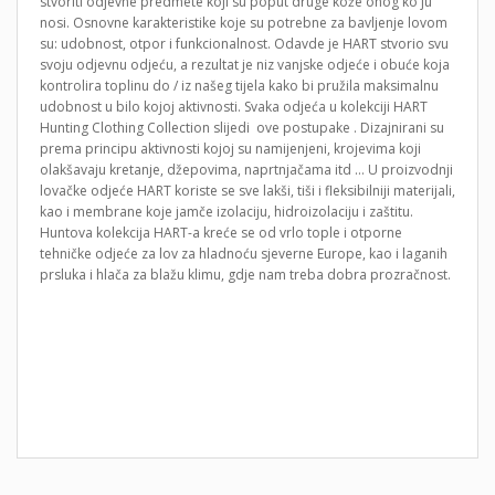
stvoriti odjevne predmete koji su poput druge kože onog ko ju
nosi. Osnovne karakteristike koje su potrebne za bavljenje lovom
su: udobnost, otpor i funkcionalnost. Odavde je HART stvorio svu
svoju odjevnu odjeću, a rezultat je niz vanjske odjeće i obuće koja
kontrolira toplinu do / iz našeg tijela kako bi pružila maksimalnu
udobnost u bilo kojoj aktivnosti. Svaka odjeća u kolekciji HART
Hunting Clothing Collection slijedi ove postupake . Dizajnirani su
prema principu aktivnosti kojoj su namijenjeni, krojevima koji
olakšavaju kretanje, džepovima, naprtnjačama itd … U proizvodnji
lovačke odjeće HART koriste se sve lakši, tiši i fleksibilniji materijali,
kao i membrane koje jamče izolaciju, hidroizolaciju i zaštitu.
Huntova kolekcija HART-a kreće se od vrlo tople i otporne
tehničke odjeće za lov za hladnoću sjeverne Europe, kao i laganih
prsluka i hlača za blažu klimu, gdje nam treba dobra prozračnost.