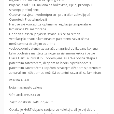
lagane, robusne hlače za cijelu godinu
Pojačanja od 500D najlona na bokovima, cijeloj prednjoj i
stražnjoj potkoljenici
Otporan na vjetar, vodootporan i prozračan zahvaljujući
Osmotech Plus tehnologiji
Hardverski koncept za optimalnu regulaciju temperature,
laminirana PU membrana
Udoban elastični pojas sa strane. Ušice za remen
Ventilacijski otvori s laminiranim patentnim zatvaračima i
mrežicom na stražnjim bedrima
vodootporni patentni zatvarači, unaprijed oblikovana koljena
Lako podesive manžete za noge sa sistemom kukica i petlje
Hlače Hart Taunus XHP-T opremljene su s dva bočna džepa s
patentnim zatvaračem, džepom na bedru s preklopom s
patentnim zatvaračem i kopčom, stražnjim džepom s patentnim
zatvaračem i džepom za nož. Svi patentni zatvarači su laminirani.
veličina:46-60
boja:maslinasto zelena
šifra artikla:98-533-01
Zašto odabrati HART odjeću ?
Otkako je HART objavio svoju prvu kolekciju, cilj je uvijek bio