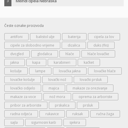
3
Meindl cipela Nebraska
Česte oznake proizvoda
antifoni
balistol ulje
baterija
cipela za lov
cipele za slobodno vrijeme
dizalica
duks (flis)
dvogled
glodalica
hlače
hlače lovačke
jakna
kapa
karabineri
kačket
košulje
lampe
lovačka jakna
lovačke hlače
lovačke košulje
lovački nož
lovački prsluk
lovačko odijelo
majica
makaze za orezivanje
makaze za voce
nož mora
oprema za arboriste
pribor za arboriste
prskalica
prsluk
radna odjeća
rukavice
ruksak
ručna žaga
sajla
sigurnosni kaiši
sjekira