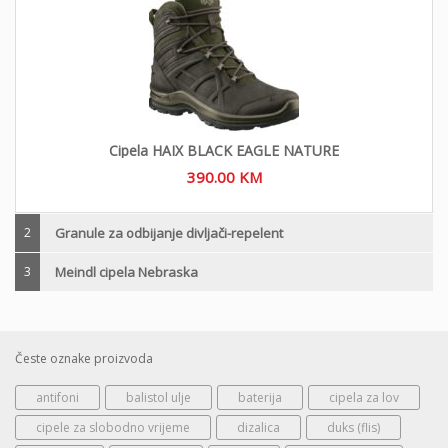
Cipela HAIX BLACK EAGLE NATURE
390.00
KM
2
Granule za odbijanje divljači-repelent
3
Meindl cipela Nebraska
Česte oznake proizvoda
antifoni
balistol ulje
baterija
cipela za lov
cipele za slobodno vrijeme
dizalica
duks (flis)