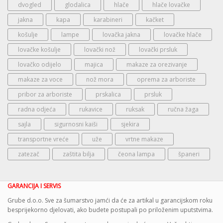
dvogled
glodalica
hlače
hlače lovačke
jakna
kapa
karabineri
kačket
košulje
lampe
lovačka jakna
lovačke hlače
lovačke košulje
lovački nož
lovački prsluk
lovačko odijelo
majica
makaze za orezivanje
makaze za voce
nož mora
oprema za arboriste
pribor za arboriste
prskalica
prsluk
radna odjeća
rukavice
ruksak
ručna žaga
sajla
sigurnosni kaiši
sjekira
transportne vreće
uže
vrtne makaze
zatezač
zaštita bilja
čeona lampa
španeri
GARANCIJA I SERVIS
Grube d.o.o. Sve za šumarstvo jamći da će za artikal u garancijskom roku
besprijekorno djelovati, ako budete postupali po priloženim uputstvima.