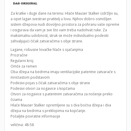
Za kratke i duge dane na terenu: Hlače Mauser Stalker izdržljiv su,
a opet lagan svestran pratitelj u lovu. Njihov dobro osmišljen
sistem džepova nudi dovoljno prostora za pohranu vaše opreme
i osigurava da vam je sve što vam treba nadohvat ruke. Za
maksimalnu udobnost, struk se može individualno podesiti
zahvaljujući čičak zatvaračima s obje strane.
Lagane, robusne lovačke hlače s ojačanjima
Prozračne
Regularni kroj
Omče za remen
Oba džepa na bedrima imaju ventilacijske patentne zatvarače s
mrežastom podstavom
Podesivi pojas s čičak zatvaračima s obje strane
Podesivi otvori za nogavice s kopčama
Otvori za nogavice s patentnim zatvaračima za nošenje preko
čizama
Hlače Mauser Stalker opremljene su s dva bočna džepa i dva
džepa na bedrima s preklopima na kopčanje.
Pošaljite povratne informacije
veličina: 48-58