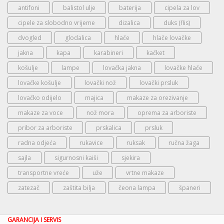
antifoni
balistol ulje
baterija
cipela za lov
cipele za slobodno vrijeme
dizalica
duks (flis)
dvogled
glodalica
hlače
hlače lovačke
jakna
kapa
karabineri
kačket
košulje
lampe
lovačka jakna
lovačke hlače
lovačke košulje
lovački nož
lovački prsluk
lovačko odijelo
majica
makaze za orezivanje
makaze za voce
nož mora
oprema za arboriste
pribor za arboriste
prskalica
prsluk
radna odjeća
rukavice
ruksak
ručna žaga
sajla
sigurnosni kaiši
sjekira
transportne vreće
uže
vrtne makaze
zatezač
zaštita bilja
čeona lampa
španeri
GARANCIJA I SERVIS