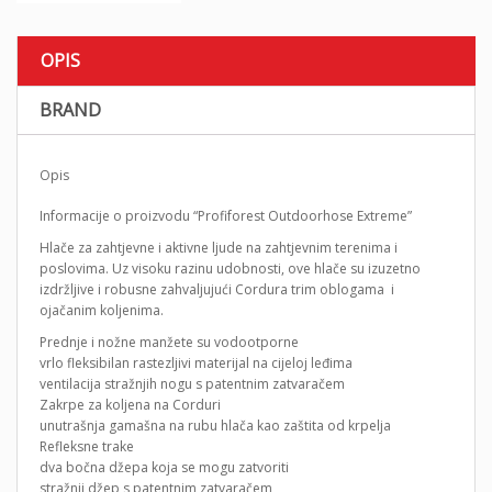
OPIS
BRAND
Opis
Informacije o proizvodu “Profiforest Outdoorhose Extreme”
Hlače za zahtjevne i aktivne ljude na zahtjevnim terenima i
poslovima. Uz visoku razinu udobnosti, ove hlače su izuzetno
izdržljive i robusne zahvaljujući Cordura trim oblogama i
ojačanim koljenima.
Prednje i nožne manžete su vodootporne
vrlo fleksibilan rastezljivi materijal na cijeloj leđima
ventilacija stražnjih nogu s patentnim zatvaračem
Zakrpe za koljena na Corduri
unutrašnja gamašna na rubu hlača kao zaštita od krpelja
Refleksne trake
dva bočna džepa koja se mogu zatvoriti
stražnji džep s patentnim zatvaračem