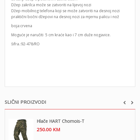
Džep zakrilca može se zatvoriti na lijevoj nozi
Džep mobilnog telefona koji se može zatvoriti na desnoj nozi
praktični bočni džepovi na desnoj nozi za mjernu palicu i nož
boja:crvena
Moguće je naručiti 5 cm kraće kao i 7 cm duže nogavice.
šifra.:92-478/RO
SLIČNI PROIZVODI
Hlače HART Chomois-T
250.00
KM