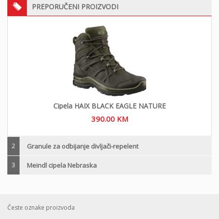
PREPORUČENI PROIZVODI
Cipela HAIX BLACK EAGLE NATURE
390.00
KM
2
Granule za odbijanje divljači-repelent
3
Meindl cipela Nebraska
Česte oznake proizvoda