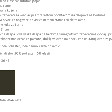
ično elastičan udoban pojas
za remen
vana koljena
ni zatvarači za ventilaciju s mrežastom podstavom iza džepova na bedrima
vi otvori za nogavice s elastičnim manžetama i čičak trakama
čne kuke za čizme
a 81 cm
čna džepa i dva velika džepa na bedrima s magnetskim zatvaračima dodaju pra
također ima držač za patrone, dok lijevi džep na bedru ima unutarnji džep za p
: 55% Poliester, 35% pamuk i 10% poliamid
jivi dijelovi:95% poliester i 5% elastin​
a:36-46
rtikla:98-472-03