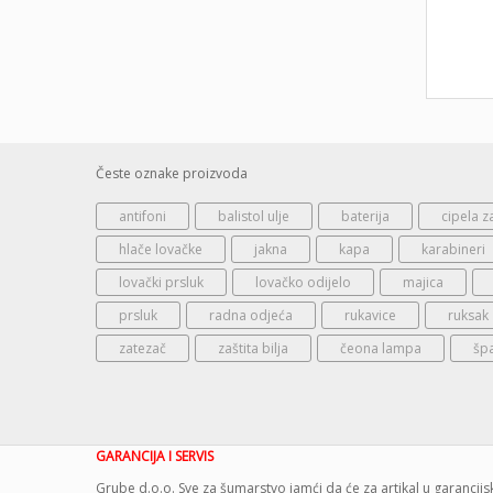
Česte oznake proizvoda
antifoni
balistol ulje
baterija
cipela z
hlače lovačke
jakna
kapa
karabineri
lovački prsluk
lovačko odijelo
majica
prsluk
radna odjeća
rukavice
ruksak
zatezač
zaštita bilja
čeona lampa
šp
GARANCIJA I SERVIS
Grube d.o.o. Sve za šumarstvo jamći da će za artikal u garanci