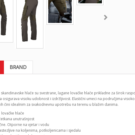
BRAND
 skandinavske hlače su svestrane, lagane lovačke hlače prikladne za širok rasp
 osigurava visoku udobnost i izdržljivost. Elastični umeci na područjima visok
o ih čini idealnim za svakodnevnu upotrebu na terenu u blažim danima.
 lovačke hlače
četkana unutrašnjost
čne. Otporne na vjetar i vodu
astezljive na koljenima, potkoljenicama i sjedalu