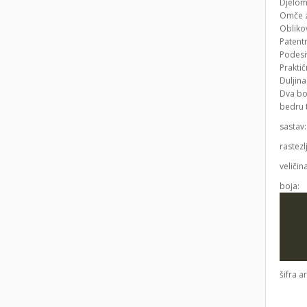
Djelom
Omče 
Obliko
Patent
Podesi
Prakti
Duljin
Dva bo
bedru 
sastav
rastezl
veličin
boja:
šifra a