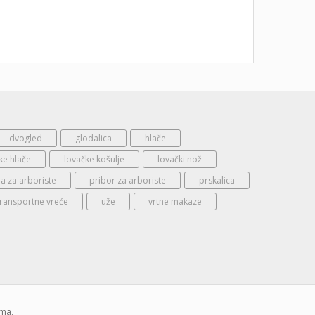
dvogled
glodalica
hlače
ke hlače
lovačke košulje
lovački nož
 za arboriste
pribor za arboriste
prskalica
transportne vreće
uže
vrtne makaze
ima.