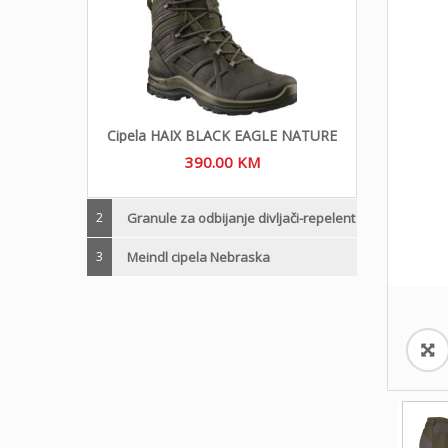
Cipela HAIX BLACK EAGLE NATURE
390.00
KM
2
Granule za odbijanje divljači-repelent
3
Meindl cipela Nebraska