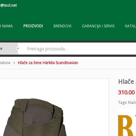
@teol.net
O NAMA
PROIZVODI
BRENDOVI
GARANCIJA I SERVIS
KATAL
ntalone
Hlače za žene Härkila Scandinavian
Hlače 
310.00
Tags:
hlač