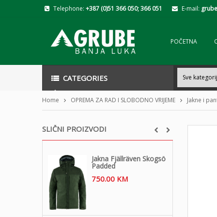
Telephone:
+387 (0)51 366 050; 366 051
E-mail:
grube
POČETNA
CATEGORIES
Home
OPREMA ZA RAD I SLOBODNO VRIJEME
Jakne i pa
SLIČNI PROIZVODI
Jakna Fjällräven Skogsö
Padded
750.00
KM