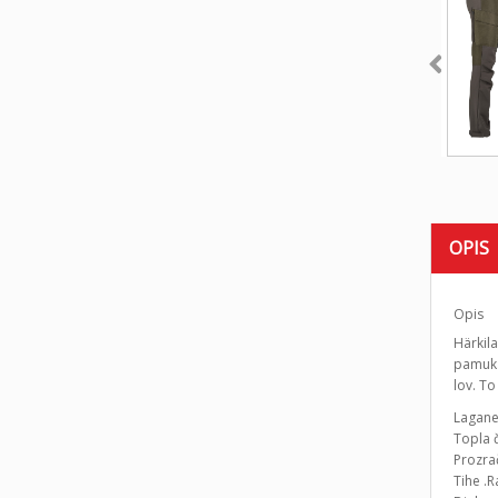
OPIS
Opis
Härkila
pamuka
lov. T
Lagane
Topla 
Prozra
Tihe .R