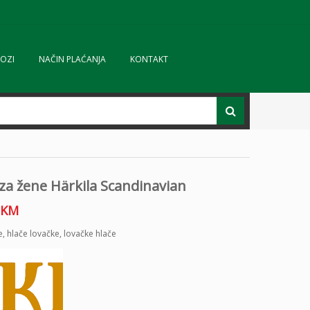
OZI
NAČIN PLAĆANJA
KONTAKT
za žene Härkila Scandinavian
KM
e
,
hlače lovačke
,
lovačke hlače