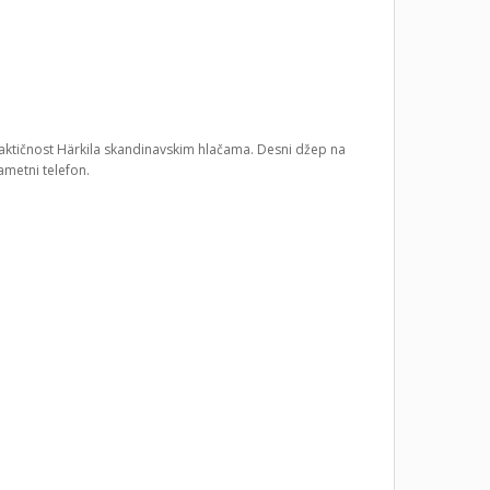
ktičnost Härkila skandinavskim hlačama. Desni džep na
ametni telefon.