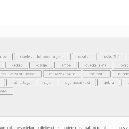
a lov
cipele za slobodno vrijeme
dizalica
duks (flis)
kačket
košulje
lampe
lovačka jakna
lovač
makaze za orezivanje
makaze za voce
nož mora
oprema
ručna žaga
sajla
sigurnosni kaiši
sjekira
aneri
jskom roku besprijekorno djelovati, ako budete postupali po priloženim uputstv