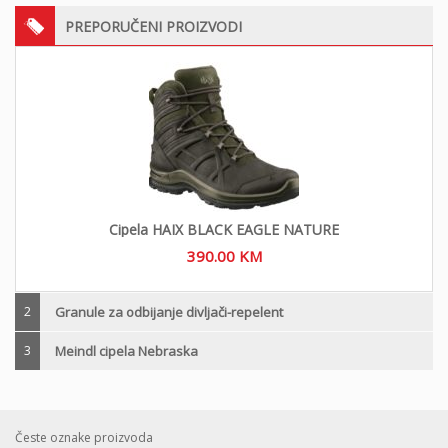
PREPORUČENI PROIZVODI
Cipela HAIX BLACK EAGLE NATURE
390.00
KM
2
Granule za odbijanje divljači-repelent
3
Meindl cipela Nebraska
Česte oznake proizvoda