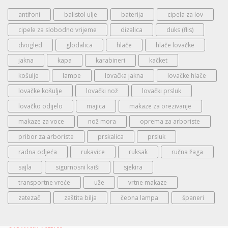
antifoni
balistol ulje
baterija
cipela za lov
cipele za slobodno vrijeme
dizalica
duks (flis)
dvogled
glodalica
hlače
hlače lovačke
jakna
kapa
karabineri
kačket
košulje
lampe
lovačka jakna
lovačke hlače
lovačke košulje
lovački nož
lovački prsluk
lovačko odijelo
majica
makaze za orezivanje
makaze za voce
nož mora
oprema za arboriste
pribor za arboriste
prskalica
prsluk
radna odjeća
rukavice
ruksak
ručna žaga
sajla
sigurnosni kaiši
sjekira
transportne vreće
uže
vrtne makaze
zatezač
zaštita bilja
čeona lampa
španeri