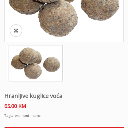
o
n
Hranljive kuglice voća
65.00
KM
Tags:
feromoni
,
mamci