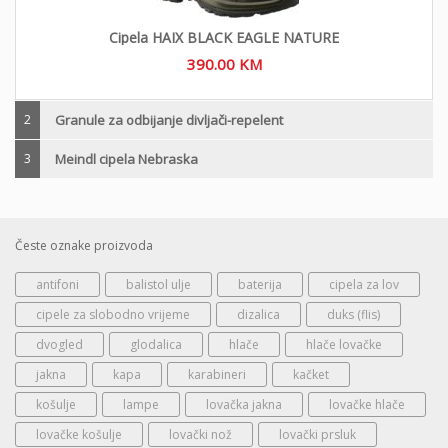
Cipela HAIX BLACK EAGLE NATURE
390.00
KM
2
Granule za odbijanje divljači-repelent
3
Meindl cipela Nebraska
Česte oznake proizvoda
antifoni
balistol ulje
baterija
cipela za lov
cipele za slobodno vrijeme
dizalica
duks (flis)
dvogled
glodalica
hlače
hlače lovačke
jakna
kapa
karabineri
kačket
košulje
lampe
lovačka jakna
lovačke hlače
lovačke košulje
lovački nož
lovački prsluk