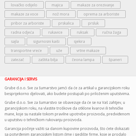
lovačko odijelo
majica
makaze za orezivanje
makaze za voce
nož mora
oprema za arboriste
pribor za arboriste
prskalica
prsluk
radna odjeća
rukavice
ruksak
ručna žaga
sajla
sigurnosni kaiši
sjekira
transportne vreće
uže
vrtne makaze
zatezač
zaštita bilja
čeona lampa
španeri
GARANCIJA I SERVIS
Grube d.o.o. Sve za šumarstvo jamći da će za artikal u garancijskom roku
besprijekorno djelovati, ako budete postupali po priloženim uputstvima.
Grube d.o.o. Sve za šumarstvo se obavezuje da će se na Vaš zahtjev, u
garancijskom roku, na vlastite troškove da otklone kvarovi ili tehničke
mane, koje su nastale tokom pravilne upotrebe proizvoda, predviđenom
u uputstvu o tehničkom rukovanju proizvoda.
Garancija počinje važiti sa danom kupovine proizvoda, što ćete dokazati
sa potvrđenim garancijskim listom (Ime i sjedište firme, koje je prodalo