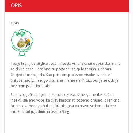
OPIS
Opis
Tedje hranljive kuglice voće i insekta vrhunska su dopunska hrana
za divlje ptice. Posebno su pogodni za cjelogodišnju ishranu
žitojeda i mekojeda. Kao prirodni proizvod visoke kvalitete i
čistoće, sadrži mnogo vitamina i minerala. Proizvodnja se odvija
bez hemijskih dodataka.
Sastav: oljuštene sjemenke suncokreta, sitne sjemenke, sušeni
insekti, sušeno voće, kalcijev karbonat, zobeno brašno, pšenično
brašno, zobene pahuljice, kikiriki i jestiva mast. 50 komada bez
mreže u kutiji. Jedinična težina 95 g.