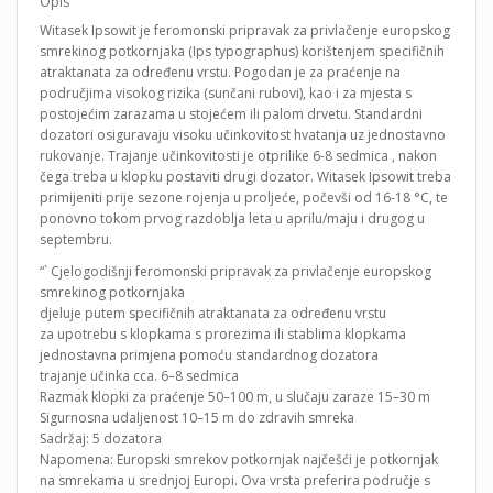
Opis
Witasek Ipsowit je feromonski pripravak za privlačenje europskog
smrekinog potkornjaka (Ips typographus) korištenjem specifičnih
atraktanata za određenu vrstu. Pogodan je za praćenje na
područjima visokog rizika (sunčani rubovi), kao i za mjesta s
postojećim zarazama u stojećem ili palom drvetu. Standardni
dozatori osiguravaju visoku učinkovitost hvatanja uz jednostavno
rukovanje. Trajanje učinkovitosti je otprilike 6-8 sedmica , nakon
čega treba u klopku postaviti drugi dozator. Witasek Ipsowit treba
primijeniti prije sezone rojenja u proljeće, počevši od 16-18 °C, te
ponovno tokom prvog razdoblja leta u aprilu/maju i drugog u
septembru.
“` Cjelogodišnji feromonski pripravak za privlačenje europskog
smrekinog potkornjaka
djeluje putem specifičnih atraktanata za određenu vrstu
za upotrebu s klopkama s prorezima ili stablima klopkama
jednostavna primjena pomoću standardnog dozatora
trajanje učinka cca. 6–8 sedmica
Razmak klopki za praćenje 50–100 m, u slučaju zaraze 15–30 m
Sigurnosna udaljenost 10–15 m do zdravih smreka
Sadržaj: 5 dozatora
Napomena: Europski smrekov potkornjak najčešći je potkornjak
na smrekama u srednjoj Europi. Ova vrsta preferira područje s