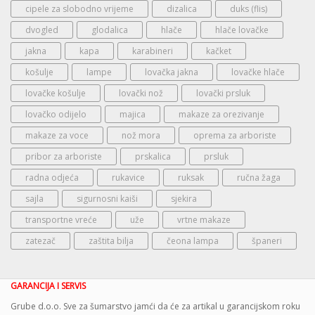
cipele za slobodno vrijeme
dizalica
duks (flis)
dvogled
glodalica
hlače
hlače lovačke
jakna
kapa
karabineri
kačket
košulje
lampe
lovačka jakna
lovačke hlače
lovačke košulje
lovački nož
lovački prsluk
lovačko odijelo
majica
makaze za orezivanje
makaze za voce
nož mora
oprema za arboriste
pribor za arboriste
prskalica
prsluk
radna odjeća
rukavice
ruksak
ručna žaga
sajla
sigurnosni kaiši
sjekira
transportne vreće
uže
vrtne makaze
zatezač
zaštita bilja
čeona lampa
španeri
GARANCIJA I SERVIS
Grube d.o.o. Sve za šumarstvo jamći da će za artikal u garancijskom roku