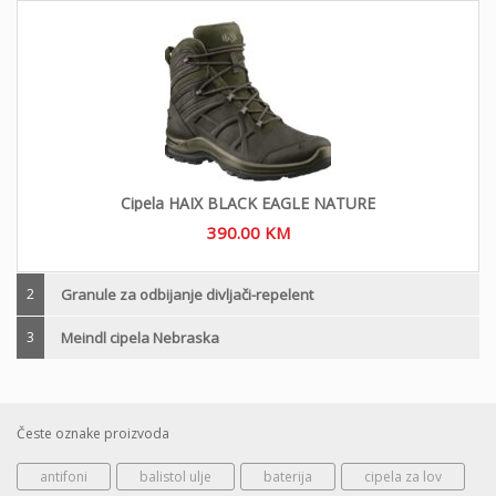
Cipela HAIX BLACK EAGLE NATURE
390.00
KM
2
Granule za odbijanje divljači-repelent
3
Meindl cipela Nebraska
Česte oznake proizvoda
antifoni
balistol ulje
baterija
cipela za lov