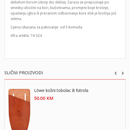
debelom korom (donji dio debla). Zaraza se prepoznaje po
smeđoj izbočini na kori, bušotinama, promjeni boje krošnje,
opadanju iglica ili preranom odbacivanju kore dok je krošnja još
zelena.
Cijena izkazana za pakovanje od 5 komada.
šifra artikla: 74-324
SLIČNI PROIZVODI
Löwe kožni tobolac ili futrola
50.00
KM