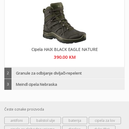
Cipela HAIX BLACK EAGLE NATURE
390.00
KM
2
Granule za odbijanje divljači-repelent
3
Meindl cipela Nebraska
Česte oznake proizvoda
antifoni
balistol ulje
baterija
cipela za lov