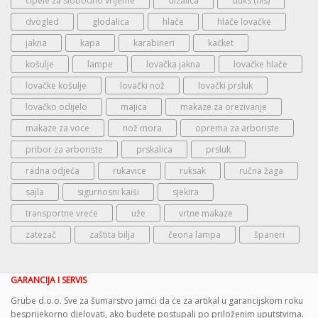
cipele za slobodno vrijeme
dizalica
duks (flis)
dvogled
glodalica
hlače
hlače lovačke
jakna
kapa
karabineri
kačket
košulje
lampe
lovačka jakna
lovačke hlače
lovačke košulje
lovački nož
lovački prsluk
lovačko odijelo
majica
makaze za orezivanje
makaze za voce
nož mora
oprema za arboriste
pribor za arboriste
prskalica
prsluk
radna odjeća
rukavice
ruksak
ručna žaga
sajla
sigurnosni kaiši
sjekira
transportne vreće
uže
vrtne makaze
zatezač
zaštita bilja
čeona lampa
španeri
GARANCIJA I SERVIS
Grube d.o.o. Sve za šumarstvo jamći da će za artikal u garancijskom roku
besprijekorno djelovati, ako budete postupali po priloženim uputstvima.