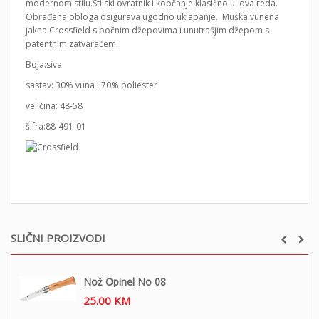
modernom stilu.Stilski ovratnik i kopčanje klasično u dva reda.
Obrađena obloga osigurava ugodno uklapanje. Muška vunena
jakna Crossfield s bočnim džepovima i unutrašjim džepom s
patentnim zatvaračem.
Boja:siva
sastav: 30% vuna i 70% poliester
veličina: 48-58
šifra:88-491-01
SLIČNI PROIZVODI
Nož Opinel No 08
25.00
KM