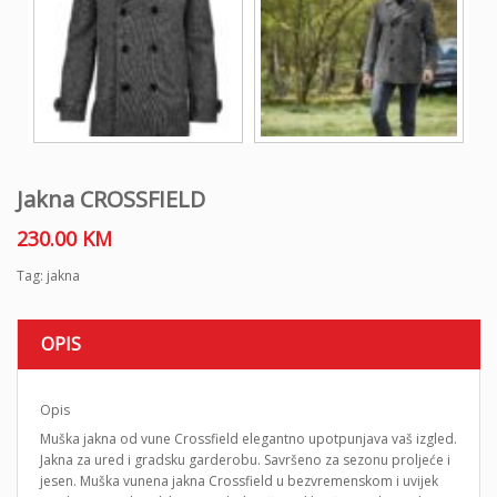
Jakna CROSSFIELD
230.00
KM
Tag:
jakna
OPIS
Opis
Muška jakna od vune Crossfield elegantno upotpunjava vaš izgled.
Jakna za ured i gradsku garderobu. Savršeno za sezonu proljeće i
jesen. Muška vunena jakna Crossfield u bezvremenskom i uvijek