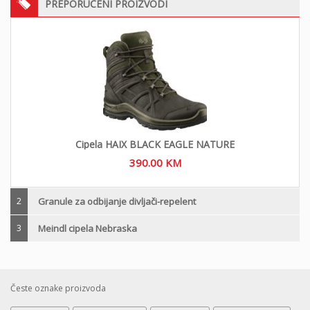
PREPORUČENI PROIZVODI
Cipela HAIX BLACK EAGLE NATURE
390.00
KM
2
Granule za odbijanje divljači-repelent
3
Meindl cipela Nebraska
Česte oznake proizvoda