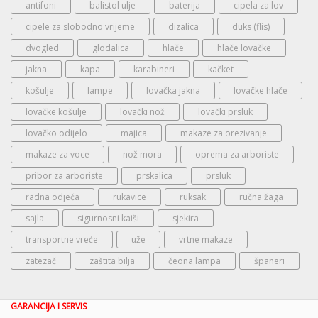
antifoni
balistol ulje
baterija
cipela za lov
cipele za slobodno vrijeme
dizalica
duks (flis)
dvogled
glodalica
hlače
hlače lovačke
jakna
kapa
karabineri
kačket
košulje
lampe
lovačka jakna
lovačke hlače
lovačke košulje
lovački nož
lovački prsluk
lovačko odijelo
majica
makaze za orezivanje
makaze za voce
nož mora
oprema za arboriste
pribor za arboriste
prskalica
prsluk
radna odjeća
rukavice
ruksak
ručna žaga
sajla
sigurnosni kaiši
sjekira
transportne vreće
uže
vrtne makaze
zatezač
zaštita bilja
čeona lampa
španeri
GARANCIJA I SERVIS