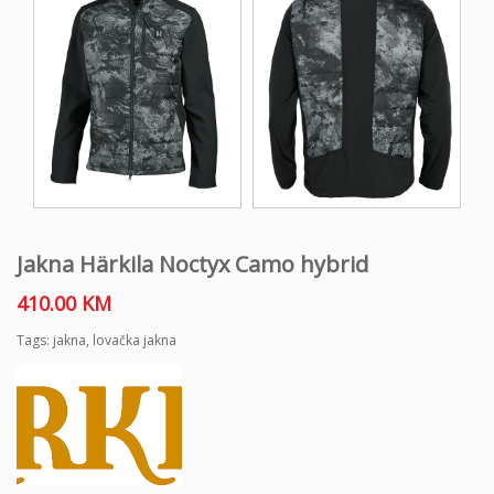
Jakna Härkila Noctyx Camo hybrid
410.00
KM
Tags:
jakna
,
lovačka jakna