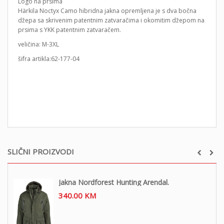
Logo na prsima
Härkila Noctyx Camo hibridna jakna opremljena je s dva bočna
džepa sa skrivenim patentnim zatvaračima i okomitim džepom na
prsima s YKK patentnim zatvaračem.
veličina: M-3XL
šifra artikla:62-177-04
SLIČNI PROIZVODI
Jakna Nordforest Hunting Arendal.
340.00
KM