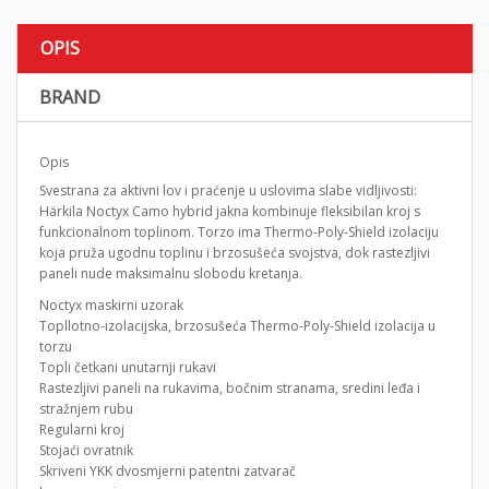
OPIS
BRAND
Opis
Svestrana za aktivni lov i praćenje u uslovima slabe vidljivosti:
Härkila Noctyx Camo hybrid jakna kombinuje fleksibilan kroj s
funkcionalnom toplinom. Torzo ima Thermo-Poly-Shield izolaciju
koja pruža ugodnu toplinu i brzosušeća svojstva, dok rastezljivi
paneli nude maksimalnu slobodu kretanja.
Noctyx maskirni uzorak
Topllotno-izolacijska, brzosušeća Thermo-Poly-Shield izolacija u
torzu
Topli četkani unutarnji rukavi
Rastezljivi paneli na rukavima, bočnim stranama, sredini leđa i
stražnjem rubu
Regularni kroj
Stojaći ovratnik
Skriveni YKK dvosmjerni patentni zatvarač