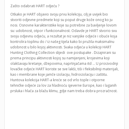
Zašto odabrati HART odjeću ?
Otkako je HART objavio svoju prvu kolekciju, cilj je uvijek bio
stvoriti odjevne predmete koji su poput druge kože onog ko ju
nosi. Osnovne karakteristike koje su potrebne za bavljenje lovom
su: udobnost, otpor i funkcionalnost. Odavde je HART stvorio svu
svoju odjevnu odjeću, a rezultat je niz vanjske odjeće i obuće koja
kontrolira toplinu do / iz našeg tijela kako bi pružila maksimalnu
udobnost u bilo kojoj aktivnosti. Svaka odjeća u kolekciji HART
Hunting Clothing Collection slijedi ove postupake . Dizajnirani su
prema principu aktivnosti kojoj su namijenjeni, krojevima koji
olakšavaju kretanje, džepovima, naprtnjačama itd … U proizvodnji
lovačke odjeće HART koriste se sve lakši, tiši i fleksibilniji materijali,
kao i membrane koje jamče izolaciju, hidroizolaciju i zaštitu.
Huntova kolekcija HART-a kreće se od vrlo tople i otporne
tehničke odjeće za lov za hladnoću sjeverne Europe, kao i laganih
prsluka i hlača za blažu klimu, gdje nam treba dobra prozračnost.