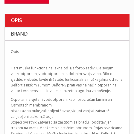
OPIS
BRAND
Opis
Hart muška funkcionalna jakna od Belfort-S zadivljuje svojim
vjetrootpornim, vodootpornim i udobnim svojstvima. Bilo da
sjedite, vrebate, lovite ili šetate, funkcionalna muška jakna od runa
Belfort s niskim šumom Belfort-S prati vas na način otporan na
vjetar i vremenske uslove te je izuzetno ugodna za nošenje.
Otporan na vjetar i vodootporan, kao i prozračan laminiran
Osmotech membranom
niska razina buke,zalijepljeni šavovi,vidljivi vanjski zatvarači
zalijepljeni trakom,2 boje
Stojeći ovratnik.Zatvarač sa zaštitom za bradu i podstavljen
trakom na vratu. Manžete s elastičnim obrubom. Pojas s vezicama
Skrojena duže straga.Muška funkcionalna jakna Hart Belfort-S