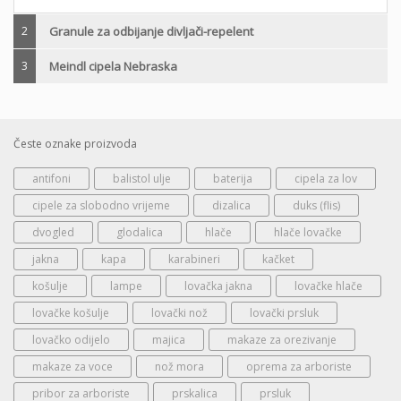
2
Granule za odbijanje divljači-repelent
3
Meindl cipela Nebraska
Česte oznake proizvoda
antifoni
balistol ulje
baterija
cipela za lov
cipele za slobodno vrijeme
dizalica
duks (flis)
dvogled
glodalica
hlače
hlače lovačke
jakna
kapa
karabineri
kačket
košulje
lampe
lovačka jakna
lovačke hlače
lovačke košulje
lovački nož
lovački prsluk
lovačko odijelo
majica
makaze za orezivanje
makaze za voce
nož mora
oprema za arboriste
pribor za arboriste
prskalica
prsluk