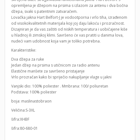
opremljena je džepom na prsima s izlazom za antenu i dva bočna
džepa, svaki s patentnim zatvaračem.
Lovačka jakna Hart Belfort-J je vodootporna i vrlo tiha, izrađenom
od visokokvalitetnih materijala koji joj daju lakoću i prozračnost.
Dizajniran je da vas zaštiti od niskih temperatura i uobičajene kiše
u hladnoj ili zimskoj klimi. Savršeno će vas pratiti u danima lova,
nudeći vam udobnost koja vam je toliko potrebna.
Karakteristike:
Dva džepa za ruke
Jedan džep na prsima s utičnicom za radio antenu
Elastične manšete za savršeno pristajanje
Vrlo prozračan kako bi spriječio nakupljanje vlage u jakni
Vanjski dio: 100% poliester . Mmbrana: 100/ poliuretan
Podstava: 100% poliester
boja: maslinastobraon
Veličina:S-3XL
šifra:XHBF
šifra:80-680-01