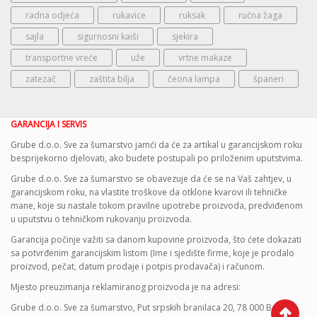
radna odjeća
rukavice
ruksak
ručna žaga
sajla
sigurnosni kaiši
sjekira
transportne vreće
uže
vrtne makaze
zatezač
zaštita bilja
čeona lampa
španeri
GARANCIJA I SERVIS
Grube d.o.o. Sve za šumarstvo jamći da će za artikal u garancijskom roku
besprijekorno djelovati, ako budete postupali po priloženim uputstvima.
Grube d.o.o. Sve za šumarstvo se obavezuje da će se na Vaš zahtjev, u
garancijskom roku, na vlastite troškove da otklone kvarovi ili tehničke
mane, koje su nastale tokom pravilne upotrebe proizvoda, predviđenom
u uputstvu o tehničkom rukovanju proizvoda.
Garancija počinje važiti sa danom kupovine proizvoda, što ćete dokazati
sa potvrđenim garancijskim listom (Ime i sjedište firme, koje je prodalo
proizvod, pečat, datum prodaje i potpis prodavača) i računom.
Mjesto preuzimanja reklamiranog proizvoda je na adresi:
Grube d.o.o. Sve za šumarstvo, Put srpskih branilaca 20, 78 000 Banja