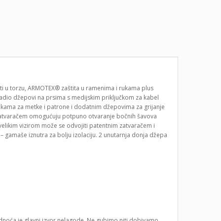
kosti u torzu, ARMOTEX® zaštita u ramenima i rukama plus
radio džepovi na prsima s medijskim priključkom za kabel
ačkama za metke i patrone i dodatnim džepovima za grijanje
m zatvaračem omogućuju potpuno otvaranje bočnih šavova
 velikim vizirom može se odvojiti patentnim zatvaračem i
– gamaše iznutra za bolju izolaciju. 2 unutarnja donja džepa
adnoća je glavni izvor nelagode. Ne gubimo niti dobivamo