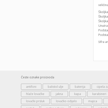
veličin
Školjka
Školjka
Školjk
Unutraš
Podsta
Podsta
šifra a
Česte oznake proizvoda
antifoni
balistol ulje
baterija
cipela z
hlače lovačke
jakna
kapa
karabineri
lovački prsluk
lovačko odijelo
majica