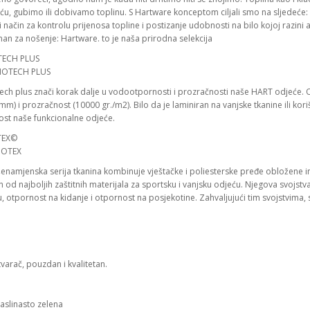
u, gubimo ili dobivamo toplinu. S Hartware konceptom ciljali smo na sljedeće: 
način za kontrolu prijenosa topline i postizanje udobnosti na bilo kojoj razini a
an za nošenje: Hartware. to je naša prirodna selekcija
ECH PLUS
ch plus znači korak dalje u vodootpornosti i prozračnosti naše HART odjeće
m) i prozračnost (10000 gr./m2). Bilo da je laminiran na vanjske tkanine ili ko
st naše funkcionalne odjeće.
TEX©
šenamjenska serija tkanina kombinuje vještačke i poliesterske pređe obložene i
n od najboljih zaštitnih materijala za sportsku i vanjsku odjeću. Njegova svojstv
u, otpornost na kidanje i otpornost na posjekotine. Zahvaljujući tim svojstvima,
varač, pouzdan i kvalitetan.
aslinasto zelena