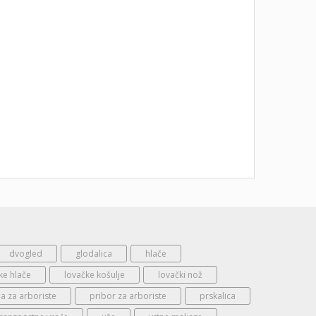
dvogled
glodalica
hlače
ke hlače
lovačke košulje
lovački nož
 za arboriste
pribor za arboriste
prskalica