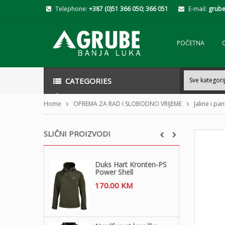
Telephone:
+387 (0)51 366 050; 366 051
E-mail:
grube
POČETNA
CATEGORIES
Home
OPREMA ZA RAD I SLOBODNO VRIJEME
Jakne i pa
SLIČNI PROIZVODI
Duks Hart Kronten-PS
Power Shell
170.00
KM