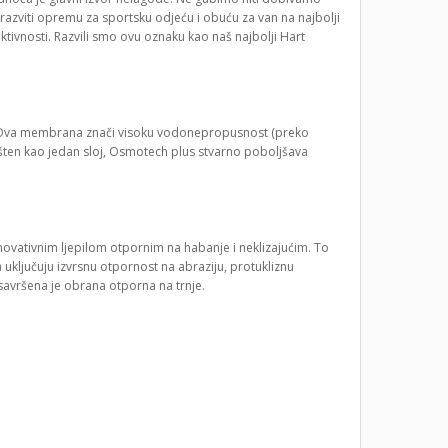
razviti opremu za sportsku odjeću i obuću za van na najbolji
ktivnosti. Razvili smo ovu oznaku kao naš najbolji Hart
. Ova membrana znači visoku vodonepropusnost (preko
rišten kao jedan sloj, Osmotech plus stvarno poboljšava
novativnim ljepilom otpornim na habanje i neklizajućim. To
a uključuju izvrsnu otpornost na abraziju, protukliznu
 savršena je obrana otporna na trnje.