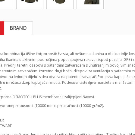
BRAND
a kombinacija tišine i otpornosti: čvrsta, ali bešumna tkanina u obliku riblje 
tiha tkanina u aktivnim područjima poput spojeva rukava i ispod pazuha. GPS i 
ica. Prednji teretni džepovi s patentnim zatvaračem s unutrašnjim odvojivim zn
 patentnim zatvaračem. Izuzetno dugi bočni džepovi za ventilaciju s patentni
 otvor na leđnom dijelu s dva otvora na patentni zatvarač. Podesiva kapuljača s
ti u mrežasti džep kapuljače iznutra. Podesiva rastezljiva manžeta s manžetom 
t.
porna OSMOTECH PLUS membrana i zalijepljeni šavovi.
 vodonepropusnost (10000 mm) i prozračnost (10000 gr/m2).
ER
no govoreći, ugodno nam je kada niti drhtimo niti se znojimo. Toplina kao i kl