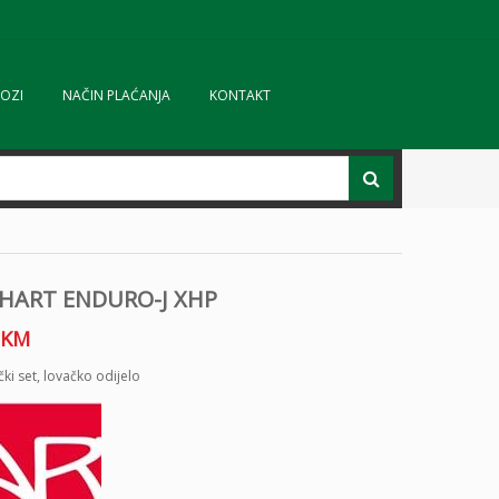
OZI
NAČIN PLAĆANJA
KONTAKT
 HART ENDURO-J XHP
KM
čki set
,
lovačko odijelo