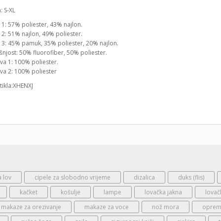
a: S-XL
 1: 57% poliester, 43% najlon.
 2: 51% najlon, 49% poliester.
a 3: 45% pamuk, 35% poliester, 20% najlon.
njost: 50% fluorofiber, 50% poliester.
va 1: 100% poliester.
va 2: 100% poliester
rtikla:XHENXJ
a lov
cipele za slobodno vrijeme
dizalica
duks (flis)
kačket
košulje
lampe
lovačka jakna
lovač
makaze za orezivanje
makaze za voce
nož mora
oprema