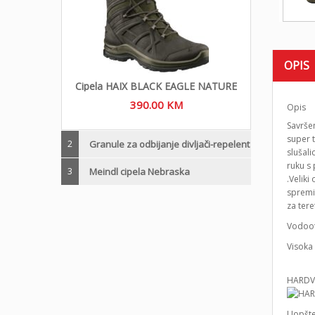
OPIS
Cipela HAIX BLACK EAGLE NATURE
390.00
KM
Opis
Savršen
super 
2
Granule za odbijanje divljači-repelent
slušal
ruku s
3
Meindl cipela Nebraska
.Veliki
spremi
za tere
Vodoot
Visoka
HARDV
Uopšte