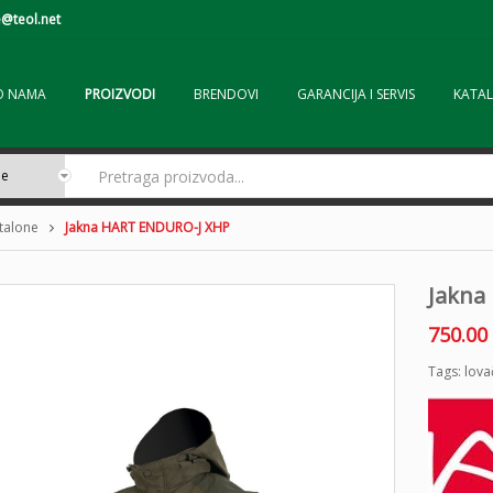
@teol.net
O NAMA
PROIZVODI
BRENDOVI
GARANCIJA I SERVIS
KATAL
ntalone
Jakna HART ENDURO-J XHP
Jakna
750.00
Tags:
lova