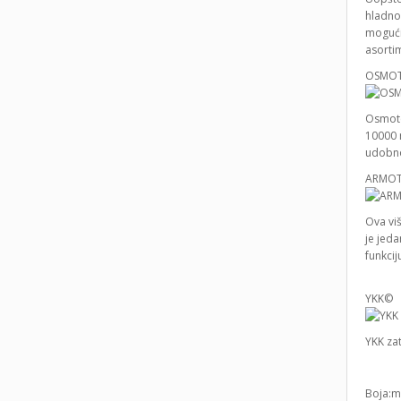
hladnoć
mogući 
asortim
OSMOT
Osmote
10000 m
udobno
ARMO
Ova vi
je jeda
funkcij
YKK©
YKK zat
Boja:m