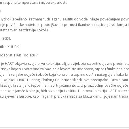
m rasponu temperatura i nivoa aktivnosti.
Hydro-Repellent-Tretman) nudi laganu zaštitu od vode i vlage povećanjem površ
nje površinske napetosti poboljšava otpornost tkanine na zasićenje vodom, a
štetne tvari za zdravlje i okoliš.
e: S-3XL
rtikla:XHURKJ
odabrati HART odjeću ?
je HART objavio svoju prvu kolekciju, cilj je uvijek bio stvoriti odjevne predm
eristike koje su potrebne za bavljenje lovom su: udobnost, otpor i funkcionalno
t je niz vanjske odjeće i obuće koja kontrolira toplinu do / iz našeg tijela kako 
u kolekciji HART Hunting Clothing Collection slijedi ove postupake . Dizajnirani
akšavaju kretanje, džepovima, naprtnjačama itd … U proizvodnji lovačke odjeće HART 
e koje jamče izolaciju, hidroizolaciju i zaštitu. Huntova kolekcija HART-a kreće
u sjeverne Europe, kao i laganih prsluka i hlača za blažu klimu, gdje nam treb