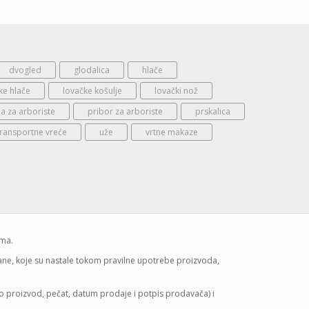
dvogled
glodalica
hlače
ke hlače
lovačke košulje
lovački nož
 za arboriste
pribor za arboriste
prskalica
transportne vreće
uže
vrtne makaze
ima.
mane, koje su nastale tokom pravilne upotrebe proizvoda,
lo proizvod, pečat, datum prodaje i potpis prodavača) i