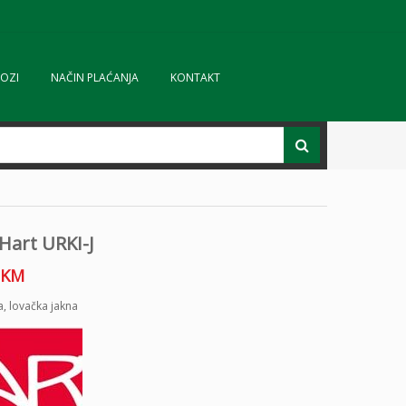
OZI
NAČIN PLAĆANJA
KONTAKT
Hart URKI-J
KM
a
,
lovačka jakna