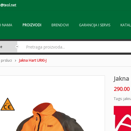
@teol.net
O NAMA
PROIZVODI
BRENDOVI
GARANCIJA I SERVIS
KATAL
 prsluci
Jakna Hart URKI-J
Jakna 
290.00
Tags:
jakn