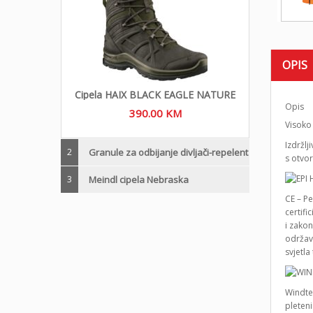
OPIS
Cipela HAIX BLACK EAGLE NATURE
Opis
390.00
KM
Visoko 
Izdržl
2
Granule za odbijanje divljači-repelent
s otvo
3
Meindl cipela Nebraska
CE – P
certifi
i zakon
održava
svjetla
Windte
pleteni