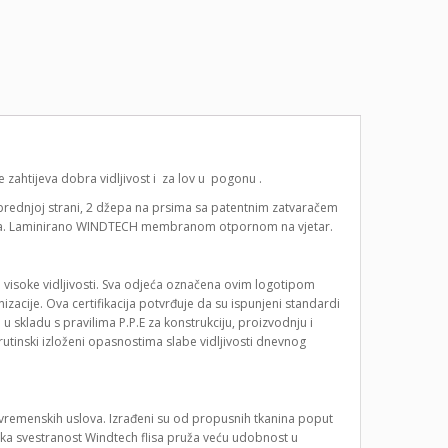
se zahtijeva dobra vidljivost i za lov u pogonu .
 prednjoj strani, 2 džepa na prsima sa patentnim zatvaračem
unutra. Laminirano WINDTECH membranom otpornom na vjetar.
 visoke vidljivosti. Sva odjeća označena ovim logotipom
nizacije. Ova certifikacija potvrđuje da su ispunjeni standardi
n u skladu s pravilima P.P.E za konstrukciju, proizvodnju i
 rutinski izloženi opasnostima slabe vidljivosti dnevnog
d vremenskih uslova. Izrađeni su od propusnih tkanina poput
isoka svestranost Windtech flisa pruža veću udobnost u