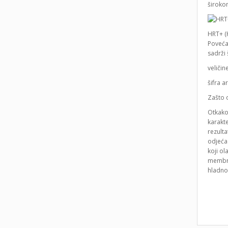
široko
HRT+ (
Poveća
sadrži 
veličin
šifra a
Zašto 
Otkako 
karakt
rezulta
odjeća 
koji ol
membran
hladnoć