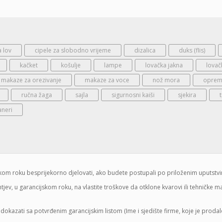
a lov
cipele za slobodno vrijeme
dizalica
duks (flis)
kačket
košulje
lampe
lovačka jakna
lovač
makaze za orezivanje
makaze za voce
nož mora
oprema
ručna žaga
sajla
sigurnosni kaiši
sjekira
aneri
jskom roku besprijekorno djelovati, ako budete postupali po priloženim uputstv
jev, u garancijskom roku, na vlastite troškove da otklone kvarovi ili tehničke 
dokazati sa potvrđenim garancijskim listom (Ime i sjedište firme, koje je proda