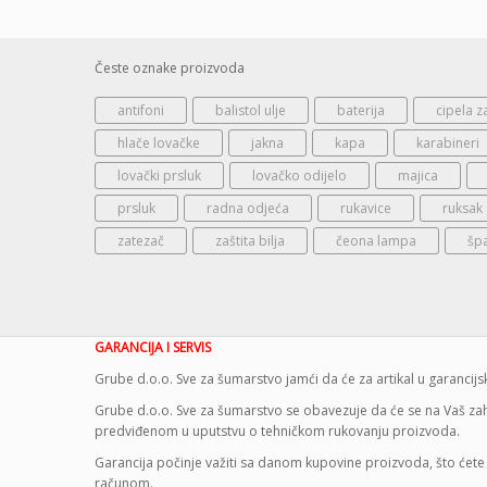
Česte oznake proizvoda
antifoni
balistol ulje
baterija
cipela z
hlače lovačke
jakna
kapa
karabineri
lovački prsluk
lovačko odijelo
majica
prsluk
radna odjeća
rukavice
ruksak
zatezač
zaštita bilja
čeona lampa
šp
GARANCIJA I SERVIS
Grube d.o.o. Sve za šumarstvo jamći da će za artikal u garanci
Grube d.o.o. Sve za šumarstvo se obavezuje da će se na Vaš zaht
predviđenom u uputstvu o tehničkom rukovanju proizvoda.
Garancija počinje važiti sa danom kupovine proizvoda, što ćete 
računom.