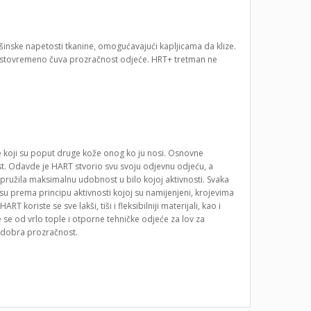
inske napetosti tkanine, omogućavajući kapljicama da klize.
 istovremeno čuva prozračnost odjeće. HRT+ tretman ne
ete koji su poput druge kože onog ko ju nosi. Osnovne
st. Odavde je HART stvorio svu svoju odjevnu odjeću, a
bi pružila maksimalnu udobnost u bilo kojoj aktivnosti. Svaka
 su prema principu aktivnosti kojoj su namijenjeni, krojevima
koriste se sve lakši, tiši i fleksibilniji materijali, kao i
 se od vrlo tople i otporne tehničke odjeće za lov za
a dobra prozračnost.