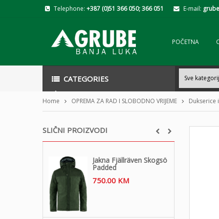
Telephone:
+387 (0)51 366 050; 366 051
E-mail:
grube
POČETNA
CATEGORIES
Home
OPREMA ZA RAD I SLOBODNO VRIJEME
Dukserice i
SLIČNI PROIZVODI
Jakna Fjällräven Skogsö
Padded
750.00
KM