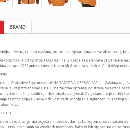
BRAND
vidljiva, čvrsta, ripstop ojačana, otporna na vjetar jakna za sve aktivnosti gdje 
jiva konstrukcija od rip-stop 600D tkanine. 2 džepa sa patentnim zatvaračem na
rima za radio/GPS antenu i medijskim priključcima za slušalice. Veliki džep 
ersonal Protektive Equipment (LIČNA ZAŠTITNA OPREMA KAT II) – Zaštitna odjeća
cirana je i registrirana kao P.P.E (lična zaštitna oprema) od strane ovlaštene orga
odavstvo o ločnoj zaštitnoj odjeći visoke vidljivosti. Ovaj standard je certificira
nje zaštitne odjeće visoke vidljivosti radi poboljšanja sigurnosti lovaca koji su
 tokom lova.
ch proizvodi su gornja odjeća ili modni dodaci sa funkcijom sloja za zaštitu o
na ili flisa laminiranih na Windtech membranu kako bi bili otporni na vjetar. V