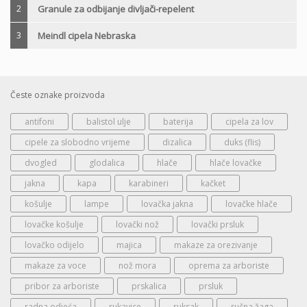
2
Granule za odbijanje divljači-repelent
3
Meindl cipela Nebraska
Česte oznake proizvoda
antifoni
balistol ulje
baterija
cipela za lov
cipele za slobodno vrijeme
dizalica
duks (flis)
dvogled
glodalica
hlače
hlače lovačke
jakna
kapa
karabineri
kačket
košulje
lampe
lovačka jakna
lovačke hlače
lovačke košulje
lovački nož
lovački prsluk
lovačko odijelo
majica
makaze za orezivanje
makaze za voce
nož mora
oprema za arboriste
pribor za arboriste
prskalica
prsluk
radna odjeća
rukavice
ruksak
ručna žaga