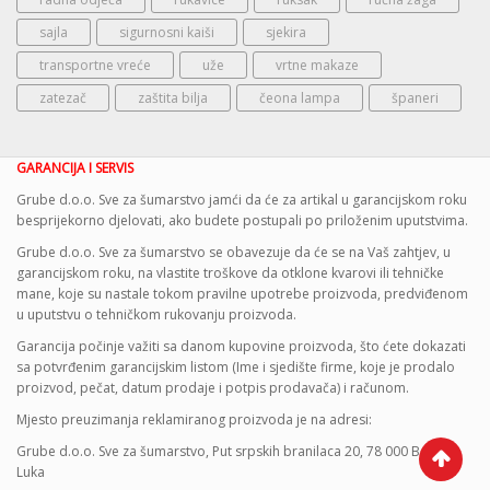
sajla
sigurnosni kaiši
sjekira
transportne vreće
uže
vrtne makaze
zatezač
zaštita bilja
čeona lampa
španeri
GARANCIJA I SERVIS
Grube d.o.o. Sve za šumarstvo jamći da će za artikal u garancijskom roku
besprijekorno djelovati, ako budete postupali po priloženim uputstvima.
Grube d.o.o. Sve za šumarstvo se obavezuje da će se na Vaš zahtjev, u
garancijskom roku, na vlastite troškove da otklone kvarovi ili tehničke
mane, koje su nastale tokom pravilne upotrebe proizvoda, predviđenom
u uputstvu o tehničkom rukovanju proizvoda.
Garancija počinje važiti sa danom kupovine proizvoda, što ćete dokazati
sa potvrđenim garancijskim listom (Ime i sjedište firme, koje je prodalo
proizvod, pečat, datum prodaje i potpis prodavača) i računom.
Mjesto preuzimanja reklamiranog proizvoda je na adresi:
Grube d.o.o. Sve za šumarstvo, Put srpskih branilaca 20, 78 000 Banja
Luka