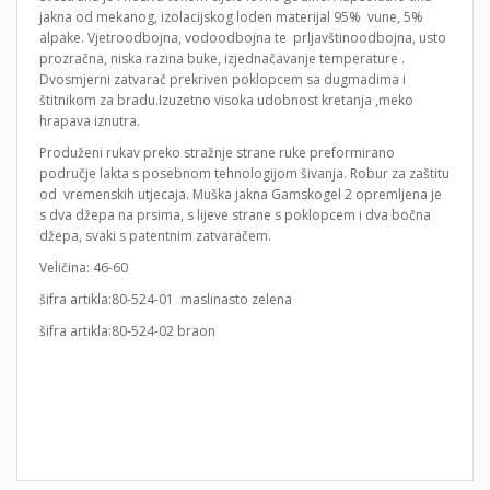
jakna od mekanog, izolacijskog loden materijal 95% vune, 5%
alpake. Vjetroodbojna, vodoodbojna te prljavštinoodbojna, usto
prozračna, niska razina buke, izjednačavanje temperature .
Dvosmjerni zatvarač prekriven poklopcem sa dugmadima i
štitnikom za bradu.Izuzetno visoka udobnost kretanja ,meko
hrapava iznutra.
Produženi rukav preko stražnje strane ruke preformirano
područje lakta s posebnom tehnologijom šivanja. Robur za zaštitu
od vremenskih utjecaja. Muška jakna Gamskogel 2 opremljena je
s dva džepa na prsima, s lijeve strane s poklopcem i dva bočna
džepa, svaki s patentnim zatvaračem.
Veličina: 46-60
šifra artikla:80-524-01 maslinasto zelena
šifra artikla:80-524-02 braon