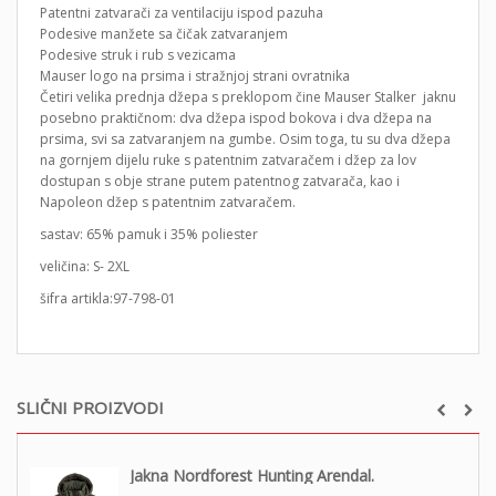
Patentni zatvarači za ventilaciju ispod pazuha
Podesive manžete sa čičak zatvaranjem
Podesive struk i rub s vezicama
Mauser logo na prsima i stražnjoj strani ovratnika
Četiri velika prednja džepa s preklopom čine Mauser Stalker jaknu
posebno praktičnom: dva džepa ispod bokova i dva džepa na
prsima, svi sa zatvaranjem na gumbe. Osim toga, tu su dva džepa
na gornjem dijelu ruke s patentnim zatvaračem i džep za lov
dostupan s obje strane putem patentnog zatvarača, kao i
Napoleon džep s patentnim zatvaračem.
sastav: 65% pamuk i 35% poliester
veličina: S- 2XL
šifra artikla:97-798-01
SLIČNI PROIZVODI
Jakna Nordforest Hunting Arendal.