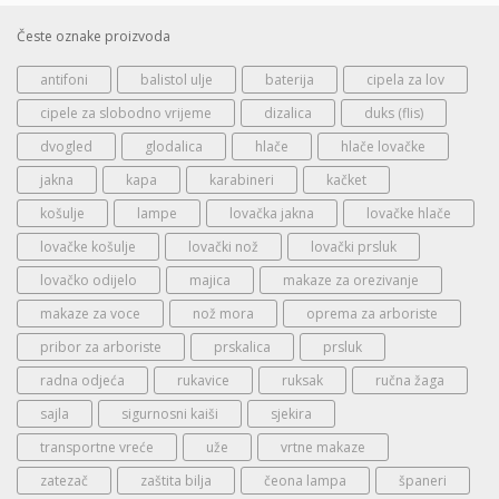
Česte oznake proizvoda
antifoni
balistol ulje
baterija
cipela za lov
cipele za slobodno vrijeme
dizalica
duks (flis)
dvogled
glodalica
hlače
hlače lovačke
jakna
kapa
karabineri
kačket
košulje
lampe
lovačka jakna
lovačke hlače
lovačke košulje
lovački nož
lovački prsluk
lovačko odijelo
majica
makaze za orezivanje
makaze za voce
nož mora
oprema za arboriste
pribor za arboriste
prskalica
prsluk
radna odjeća
rukavice
ruksak
ručna žaga
sajla
sigurnosni kaiši
sjekira
transportne vreće
uže
vrtne makaze
zatezač
zaštita bilja
čeona lampa
španeri