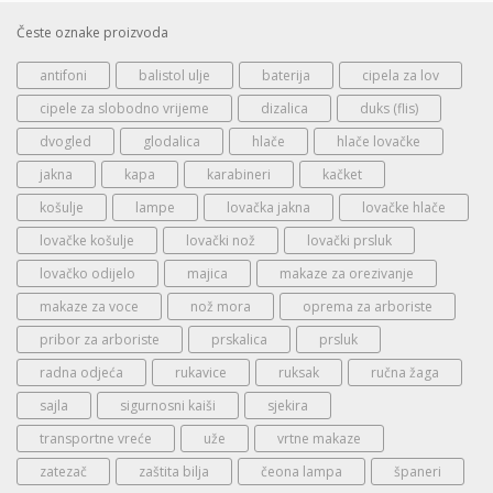
Česte oznake proizvoda
antifoni
balistol ulje
baterija
cipela za lov
cipele za slobodno vrijeme
dizalica
duks (flis)
dvogled
glodalica
hlače
hlače lovačke
jakna
kapa
karabineri
kačket
košulje
lampe
lovačka jakna
lovačke hlače
lovačke košulje
lovački nož
lovački prsluk
lovačko odijelo
majica
makaze za orezivanje
makaze za voce
nož mora
oprema za arboriste
pribor za arboriste
prskalica
prsluk
radna odjeća
rukavice
ruksak
ručna žaga
sajla
sigurnosni kaiši
sjekira
transportne vreće
uže
vrtne makaze
zatezač
zaštita bilja
čeona lampa
španeri