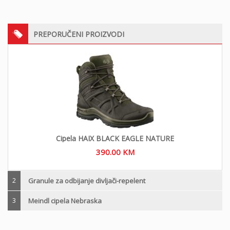
PREPORUČENI PROIZVODI
Cipela HAIX BLACK EAGLE NATURE
390.00
KM
2
Granule za odbijanje divljači-repelent
3
Meindl cipela Nebraska