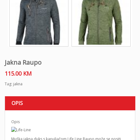
Jakna Raupo
115.00
KM
Tag:
jakna
OPIS
Opis
Muška jakna duks s kapuljačom Life Line Raupo može se nositi