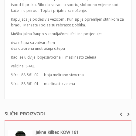
ispod ili preko. Bilo da se radi o sportu, slobodno vrijeme kod
kuće ili u prirodi. Topla i prijatna za nošenje.
Kapuljača je podesiv s vezicom . Pun zip je opremljen štitnikom za
bradu. Manžete i pojas su rebrastog oblika.
Muška jakna Raupo s kapuljačom Life Line posjeduje:
dva džepa sa zatvaračem
dva otvorena unutrašnja džepa
Radi se u dvije boje:sivocrna i maslinasto zelena
veličine: S-4XL
šifra : 88-561-02 boja melirano sivocrna
šifra: 88-561-01 maslinasto zelena
SLIČNI PROIZVODI
Jakna Killtec KOW 161