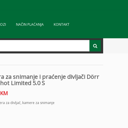
OZI
NAČIN PLAĆANJA
KONTAKT
 za snimanje i praćenje divljači Dörr
ot Limited 5.0 S
KM
ra za divljač
,
kamere za snimanje