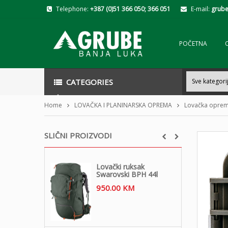
Telephone:
+387 (0)51 366 050; 366 051
E-mail:
grube
POČETNA
CATEGORIES
Home
LOVAČKA I PLANINARSKA OPREMA
Lovačka opre
SLIČNI PROIZVODI
Lovački ruksak
Swarovski BPH 44l
950.00
KM