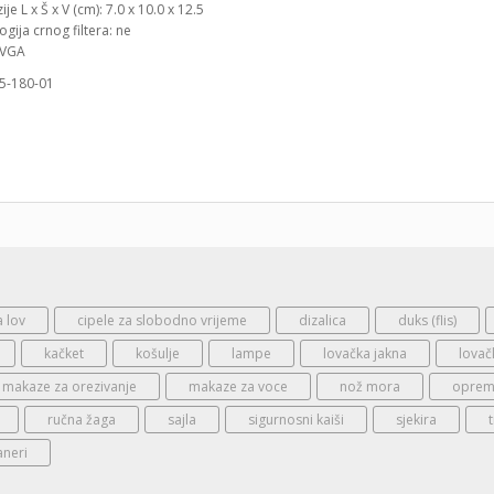
je L x Š x V (cm): 7.0 x 10.0 x 12.5
gija crnog filtera: ne
 VGA
85-180-01
a lov
cipele za slobodno vrijeme
dizalica
duks (flis)
kačket
košulje
lampe
lovačka jakna
lovač
makaze za orezivanje
makaze za voce
nož mora
oprema
ručna žaga
sajla
sigurnosni kaiši
sjekira
aneri