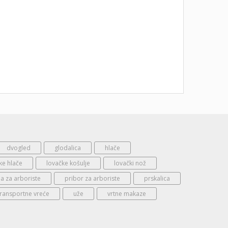
dvogled
glodalica
hlače
ke hlače
lovačke košulje
lovački nož
 za arboriste
pribor za arboriste
prskalica
transportne vreće
uže
vrtne makaze