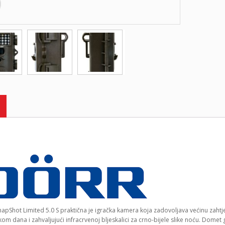
apShot Limited 5.0 S praktična je igračka kamera koja zadovoljava većinu zahtj
kom dana i zahvaljujući infracrvenoj bljeskalici za crno-bijele slike noću. Domet