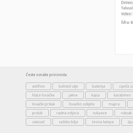
Dimenzi
Tehnolo
Video:
Šifra: 
Česte oznake proizvoda
antifoni
balistol ulje
baterija
cipela z
hlače lovačke
jakna
kapa
karabineri
lovački prsluk
lovačko odijelo
majica
prsluk
radna odjeća
rukavice
ruksak
zatezač
zaštita bilja
čeona lampa
šp