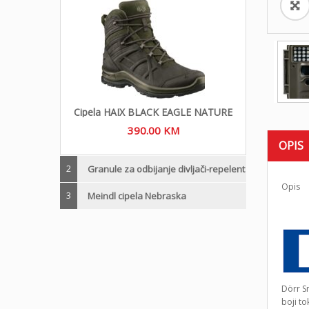
Cipela HAIX BLACK EAGLE NATURE
390.00
KM
OPIS
2
Granule za odbijanje divljači-repelent
Opis
3
Meindl cipela Nebraska
Dörr Sn
boji to