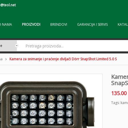
@teol.net
O NAMA
PROIZVODI
BRENDOVI
GARANCIJA I SERVIS
KATAL
ma
Kamera za snimanje i praćenje divljači Dörr SnapShot Limited 5.0 S
Kamera
SnapSh
135.00
Tags:
kame