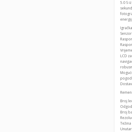
5.0 S 
sekundi
fotogra
energij
Igračka
Senzor
Raspon
Raspon
Vrijeme
LCD za
naviga
robusn
Moguće 
pogodn
Dostava
Remen z
Broj le
Odgoda 
Broj ba
Rezoluc
Težina 
Unutar