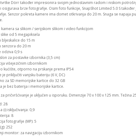
iz tvrtke Dörr također impresionira svojim jednostavnim radom i niskom potroš
 osigurava brze fotografije. Osim foto funkcije, SnapShot Limited 5.0 S također 
fije. Senzor pokreta kamere ima domet otkrivanja do 20 m. Snaga se napaja putem
e.
 kamera sa slikom / serijskom slikom i video funkcijom
 slike od 5 megapiksela
 bljeskalice do 15 m
 senzora do 20 m
 odziva 0,9 s
slon za postavke izbornika (3,5 cm)
cija višejezičnim izbornikom
o kućište, otporno na prskanje prema IP54
je priključiti vanjsku bateriju (6 V, DC)
o za SD memorijske kartice do 32 GB
 je bez baterija i memorijske kartice.
a pričvršćivanje je uključen u isporuku. Dimenzije 70 x 100 x 125 mm. Težina 25
d: 28
(i) isključivanja: 0,9
terija: 8
ija fotografije (MP): 5
(g): 252
nji monitor: za navigaciju izbornikom