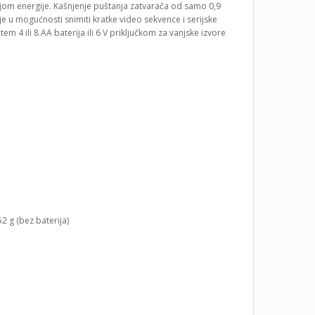
njom energije. Kašnjenje puštanja zatvarača od samo 0,9
je u mogućnosti snimiti kratke video sekvence i serijske
 4 ili 8 AA baterija ili 6 V priključkom za vanjske izvore
2 g (bez baterija)