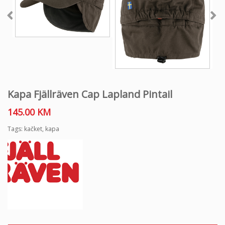
Kapa Fjällräven Cap Lapland Pintail
145.00
KM
Tags:
kačket
,
kapa