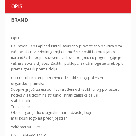
OPIS
BRAND
Opis
Fjällräven Cap Lapland Pintail savršeno je svestrano pokrivalo za
vaš lov. Uz reverzibilni gornji dio možete nositi i kapu u jarko
narandžastoj boji – savršeno za lov u pogonu i u pogonu gdje je
važna visoka vidljivost. Zaštitni poklopci za uši mogu se preklopiti
prema gore ili prema dolje.
G-1000 Tihi materijal izrađen od recikliranog poliestera i
organskog pamuka
Sklopivi grijači za uši od flisa izrađeni od recikliranog poliestera
Podesivi s uzicom na stražnjoj strani zalisaka za uši
stabilan šilt
Traka za znoj
Okretni gornji dio u signalno narandžastoj boji
mali kožni logo na prednjoj strani
Veličina:L/XL , S/M
šifra artikla:90-131-01