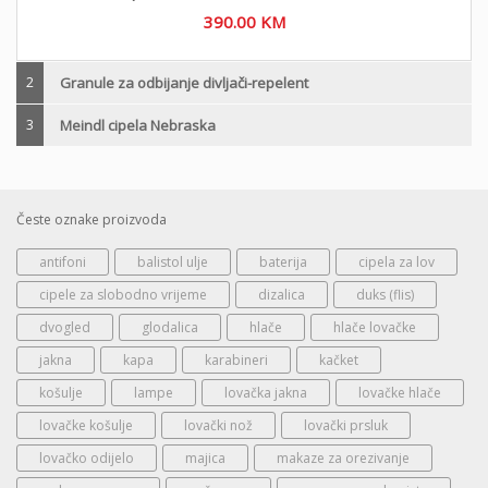
390.00
KM
2
Granule za odbijanje divljači-repelent
3
Meindl cipela Nebraska
Česte oznake proizvoda
antifoni
balistol ulje
baterija
cipela za lov
cipele za slobodno vrijeme
dizalica
duks (flis)
dvogled
glodalica
hlače
hlače lovačke
jakna
kapa
karabineri
kačket
košulje
lampe
lovačka jakna
lovačke hlače
lovačke košulje
lovački nož
lovački prsluk
lovačko odijelo
majica
makaze za orezivanje