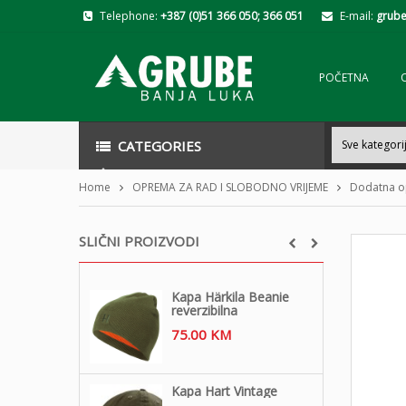
Telephone:
+387 (0)51 366 050; 366 051
E-mail:
grube
POČETNA
CATEGORIES
Home
OPREMA ZA RAD I SLOBODNO VRIJEME
Dodatna o
SLIČNI PROIZVODI
Kapa Härkila Beanie
reverzibilna
75.00
KM
Kapa Hart Vintage