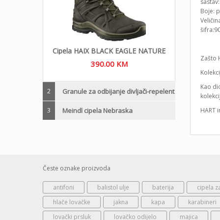
sastav
Boje: p
Veličin
šifra:9
Cipela HAIX BLACK EAGLE NATURE
Zašto 
390.00
KM
Kolekci
Kao dio
2
Granule za odbijanje divljači-repelent
kolekci
3
Meindl cipela Nebraska
HART i
Česte oznake proizvoda
antifoni
balistol ulje
baterija
cipela z
hlače lovačke
jakna
kapa
karabineri
lovački prsluk
lovačko odijelo
majica