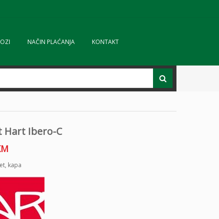
OZI
NAČIN PLAĆANJA
KONTAKT
 Hart Ibero-C
KM
et
,
kapa