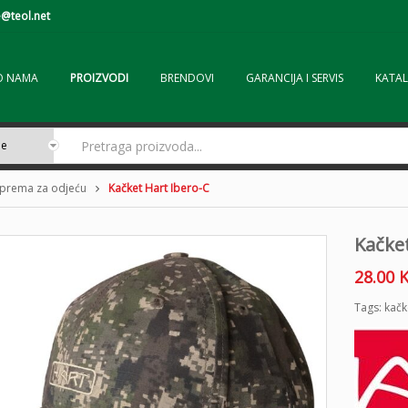
@teol.net
O NAMA
PROIZVODI
BRENDOVI
GARANCIJA I SERVIS
KATAL
prema za odjeću
Kačket Hart Ibero-C
Kačket
28.00
Tags:
kačk