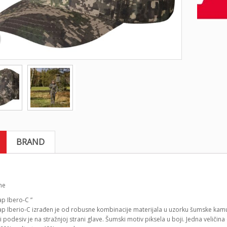
BRAND
ap Ibero-C ”
p Iberio-C izrađen je od robusne kombinacije materijala u uzorku šumske kamuflaž
 podesiv je na stražnjoj strani glave. Šumski motiv piksela u boji. Jedna veličin