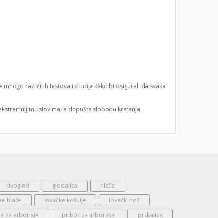
nogo različitih testova i studija kako bi osigurali da svaka
jekstremnijim uslovima, a dopušta slobodu kretanja.
dvogled
glodalica
hlače
ke hlače
lovačke košulje
lovački nož
 za arboriste
pribor za arboriste
prskalica