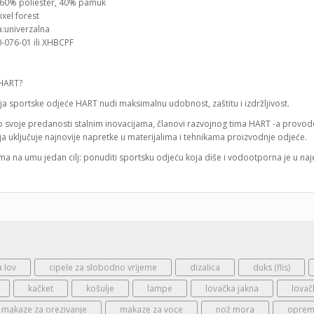
:60% poliester, 40% pamuk
ixel forest
a:univerzalna
0-076-01 ili XHBCPF
HART?
ja sportske odjeće HART nudi maksimalnu udobnost, zaštitu i izdržljivost.
 svoje predanosti stalnim inovacijama, članovi razvojnog tima HART -a provode m
ja uključuje najnovije napretke u materijalima i tehnikama proizvodnje odjeće.
ma na umu jedan cilj: ponuditi sportsku odjeću koja diše i vodootporna je u na
a lov
cipele za slobodno vrijeme
dizalica
duks (flis)
kačket
košulje
lampe
lovačka jakna
lovač
makaze za orezivanje
makaze za voce
nož mora
oprema