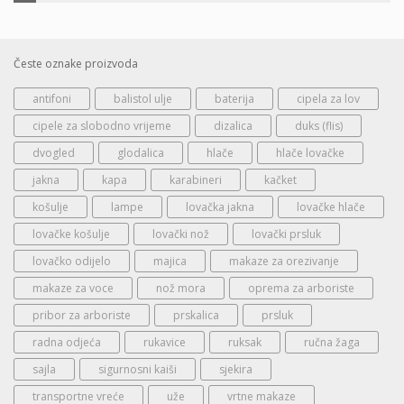
Česte oznake proizvoda
antifoni
balistol ulje
baterija
cipela za lov
cipele za slobodno vrijeme
dizalica
duks (flis)
dvogled
glodalica
hlače
hlače lovačke
jakna
kapa
karabineri
kačket
košulje
lampe
lovačka jakna
lovačke hlače
lovačke košulje
lovački nož
lovački prsluk
lovačko odijelo
majica
makaze za orezivanje
makaze za voce
nož mora
oprema za arboriste
pribor za arboriste
prskalica
prsluk
radna odjeća
rukavice
ruksak
ručna žaga
sajla
sigurnosni kaiši
sjekira
transportne vreće
uže
vrtne makaze