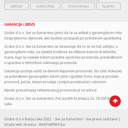
zatezač
zaštita bilja
čeona lampa
španeri
GARANCIJA I SERVIS
Grube d.o.o. Sve za šumarstvo jamći da će za artikal u garancijskom roku
besprijekorno djelovati, ako budete postupali po priloženim uputstvima.
Grube d.o.o. Sve za šumarstvo se obavezuje da će se na Vaš zahtjev, u
garancijskom roku, na vlastite troškove da otklone kvarovi ili tehničke
mane, koje su nastale tokom pravilne upotrebe proizvoda, predviđenom
u uputstvu o tehničkom rukovanju proizvoda.
Garancija počinje važiti sa danom kupovine proizvoda, što ćete dokazati
sa potvrđenim garancijskim listom (Ime i sjedište firme, koje je prodalo
proizvod, pečat, datum prodaje i potpis prodavača) i računom.
Mjesto preuzimanja reklamiranog proizvoda je na adresi:
Grube d.o.o. Sve za šumarstvo, Put srpskih branilaca 20, 78 000 Banja
Luka
Grube d.o.o Banja Luka 2022. - Sve za šumarstvo - Sva prava zadržana |
Izrada web stranica - WebFABRIKA.ba