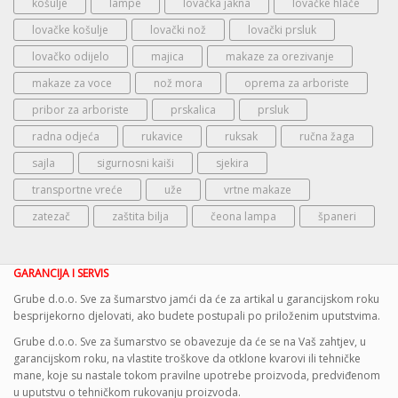
košulje
lampe
lovačka jakna
lovačke hlače
lovačke košulje
lovački nož
lovački prsluk
lovačko odijelo
majica
makaze za orezivanje
makaze za voce
nož mora
oprema za arboriste
pribor za arboriste
prskalica
prsluk
radna odjeća
rukavice
ruksak
ručna žaga
sajla
sigurnosni kaiši
sjekira
transportne vreće
uže
vrtne makaze
zatezač
zaštita bilja
čeona lampa
španeri
GARANCIJA I SERVIS
Grube d.o.o. Sve za šumarstvo jamći da će za artikal u garancijskom roku
besprijekorno djelovati, ako budete postupali po priloženim uputstvima.
Grube d.o.o. Sve za šumarstvo se obavezuje da će se na Vaš zahtjev, u
garancijskom roku, na vlastite troškove da otklone kvarovi ili tehničke
mane, koje su nastale tokom pravilne upotrebe proizvoda, predviđenom
u uputstvu o tehničkom rukovanju proizvoda.