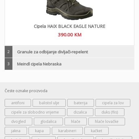
Cipela HAIX BLACK EAGLE NATURE
390.00
KM
2
Granule za odbijanje divljači-repelent
3
Meindl cipela Nebraska
Česte oznake proizvoda
antifoni
balistol ulje
baterija
cipela za lov
cipele za slobodno vrijeme
dizalica
duks (flis)
dvogled
glodalica
hlače
hlače lovačke
jakna
kapa
karabineri
kačket