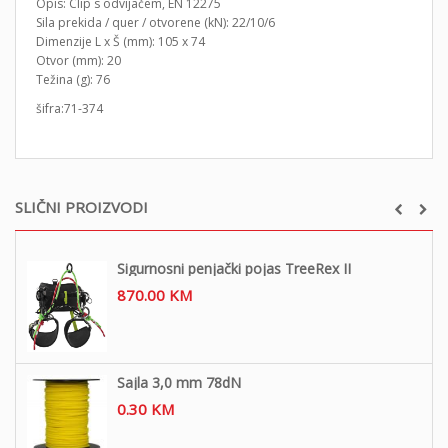
Opis: Clip s odvijačem, EN 12275
Sila prekida / quer / otvorene (kN): 22/10/6
Dimenzije L x Š (mm): 105 x 74
Otvor (mm): 20
Težina (g): 76
šifra:71-374
SLIČNI PROIZVODI
Sigurnosni penjački pojas TreeRex II
870.00
KM
Sajla 3,0 mm 78dN
0.30
KM