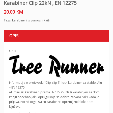
Karabiner Clip 22kN , EN 12275
20.00
KM
Tags:
karabineri
,
sigurnosni kaiši
OPIS
Opis
Informacije o proizvodu “Clip-clip Trilock karabiner za stablo, Alu
– EN 12275
Aluminijski karabineri prema EN 12275. Naši karabinjeri za drvo
imaju posebno jaku oprugu koja se dobro zatvara čak i kada je
prljava. Pored toga, svi su karabineri opremljeni blokadom
ključeva.