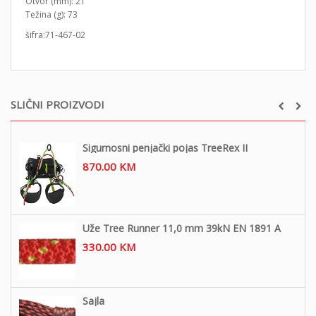
Otvor (mm): 21
Težina (g): 73
šifra:71-467-02
SLIČNI PROIZVODI
Sigurnosni penjački pojas TreeRex II
870.00
KM
Uže Tree Runner 11,0 mm 39kN EN 1891 A
330.00
KM
Sajla