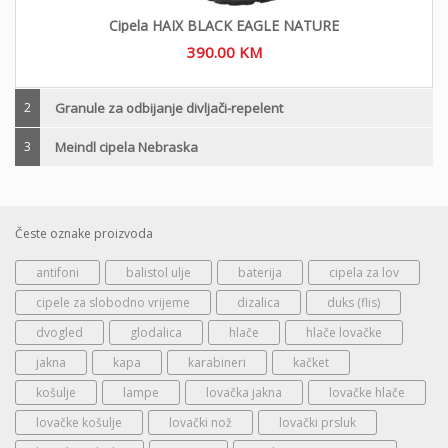
Cipela HAIX BLACK EAGLE NATURE
390.00
KM
2
Granule za odbijanje divljači-repelent
3
Meindl cipela Nebraska
Česte oznake proizvoda
antifoni
balistol ulje
baterija
cipela za lov
cipele za slobodno vrijeme
dizalica
duks (flis)
dvogled
glodalica
hlače
hlače lovačke
jakna
kapa
karabineri
kačket
košulje
lampe
lovačka jakna
lovačke hlače
lovačke košulje
lovački nož
lovački prsluk