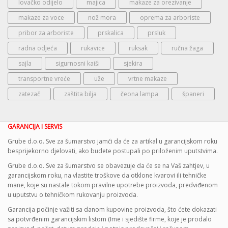
lovačko odijelo
majica
makaze za orezivanje
makaze za voce
nož mora
oprema za arboriste
pribor za arboriste
prskalica
prsluk
radna odjeća
rukavice
ruksak
ručna žaga
sajla
sigurnosni kaiši
sjekira
transportne vreće
uže
vrtne makaze
zatezač
zaštita bilja
čeona lampa
španeri
GARANCIJA I SERVIS
Grube d.o.o. Sve za šumarstvo jamći da će za artikal u garancijskom roku
besprijekorno djelovati, ako budete postupali po priloženim uputstvima.
Grube d.o.o. Sve za šumarstvo se obavezuje da će se na Vaš zahtjev, u
garancijskom roku, na vlastite troškove da otklone kvarovi ili tehničke
mane, koje su nastale tokom pravilne upotrebe proizvoda, predviđenom
u uputstvu o tehničkom rukovanju proizvoda.
Garancija počinje važiti sa danom kupovine proizvoda, što ćete dokazati
sa potvrđenim garancijskim listom (Ime i sjedište firme, koje je prodalo