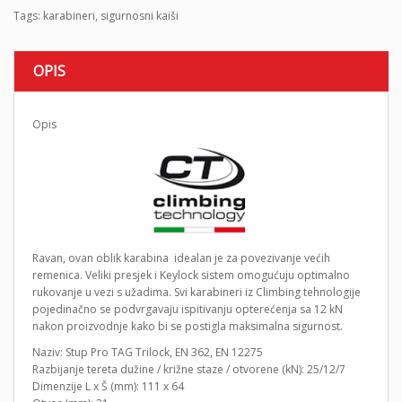
Tags:
karabineri
,
sigurnosni kaiši
OPIS
Opis
Ravan, ovan oblik karabina idealan je za povezivanje većih
remenica. Veliki presjek i Keylock sistem omogućuju optimalno
rukovanje u vezi s užadima. Svi karabineri iz Climbing tehnologije
pojedinačno se podvrgavaju ispitivanju opterećenja sa 12 kN
nakon proizvodnje kako bi se postigla maksimalna sigurnost.
Naziv: Stup Pro TAG Trilock, EN 362, EN 12275
Razbijanje tereta dužine / križne staze / otvorene (kN): 25/12/7
Dimenzije L x Š (mm): 111 x 64