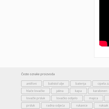
Česte oznake proizvoda
antifoni
balistol ulje
baterija
cipela z
hlače lovačke
jakna
kapa
karabineri
lovački prsluk
lovačko odijelo
majica
prsluk
radna odjeća
rukavice
ruksak