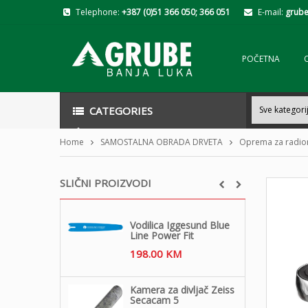
Telephone:
+387 (0)51 366 050; 366 051
E-mail:
grube
POČETNA
CATEGORIES
Home
SAMOSTALNA OBRADA DRVETA
Oprema za radio
SLIČNI PROIZVODI
Vodilica Iggesund Blue
Line Power Fit
198.00
KM
Kamera za divljač Zeiss
Secacam 5