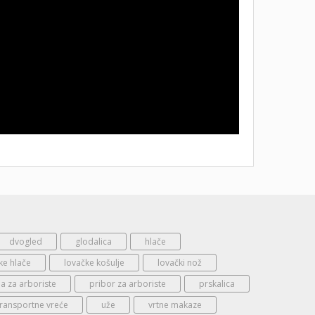
dvogled
glodalica
hlače
ke hlače
lovačke košulje
lovački nož
 za arboriste
pribor za arboriste
prskalica
transportne vreće
uže
vrtne makaze