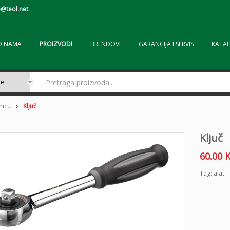
@teol.net
O NAMA
PROIZVODI
BRENDOVI
GARANCIJA I SERVIS
KATAL
nicu
Ključ
Ključ
60.00
Tag:
alat