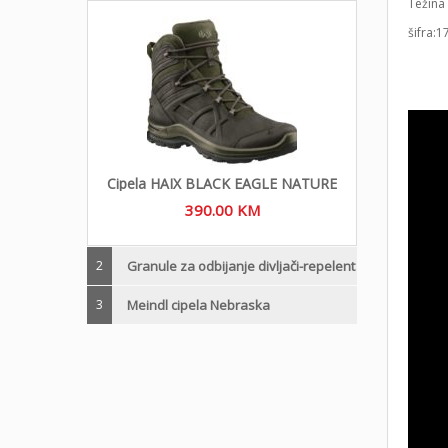
Težina
šifra:1
Cipela HAIX BLACK EAGLE NATURE
390.00
KM
2
Granule za odbijanje divljači-repelent
3
Meindl cipela Nebraska