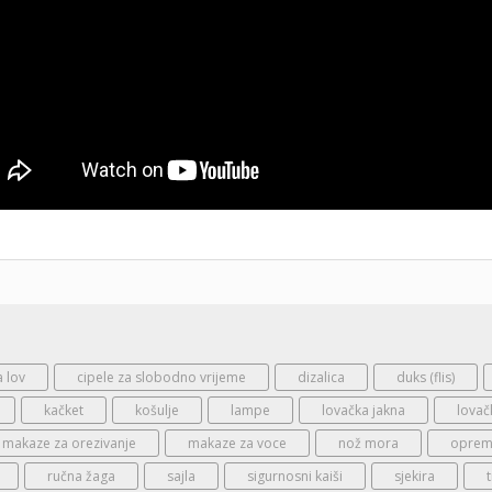
a lov
cipele za slobodno vrijeme
dizalica
duks (flis)
kačket
košulje
lampe
lovačka jakna
lovač
makaze za orezivanje
makaze za voce
nož mora
oprema
ručna žaga
sajla
sigurnosni kaiši
sjekira