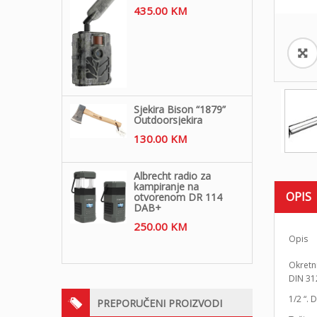
435.00
KM
Sjekira Bison “1879”
Outdoorsjekira
130.00
KM
Albrecht radio za
kampiranje na
OPIS
otvorenom DR 114
DAB+
250.00
KM
Opis
Okretn
DIN 31
1/2 “.
PREPORUČENI PROIZVODI