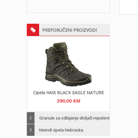
PREPORUČENI PROIZVODI
Cipela HAIX BLACK EAGLE NATURE
390.00
KM
2
Granule za odbijanje divljači-repelent
3
Meindl cipela Nebraska