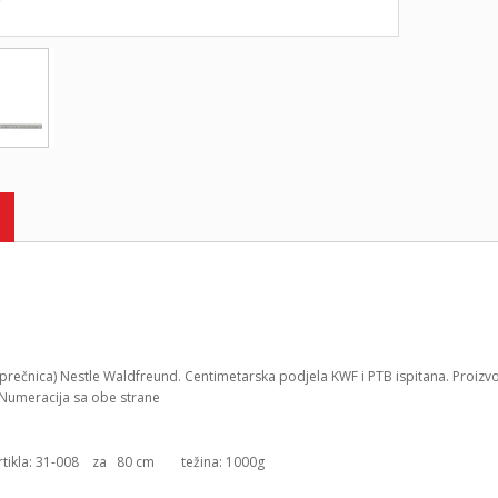
(prečnica) Nestle Waldfreund. Centimetarska podjela KWF i PTB ispitana. Proizv
a.Numeracija sa obe strane
artikla: 31-008 za 80 cm težina: 1000g