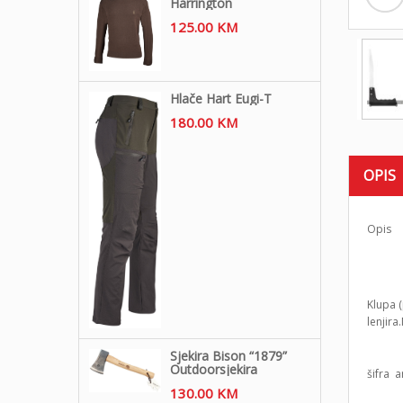
Harrington
125.00
KM
Hlače Hart Eugi-T
180.00
KM
OPIS
Opis
Klupa 
lenjir
Sjekira Bison “1879”
Outdoorsjekira
šifra 
130.00
KM