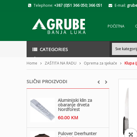
Telephone:
+387 (0)51 366 050; 366 051
E-mail:
grube
POČETNA
CATEGORIES
Home
ZAŠTITA NA RADU
Oprema za sjekače
Klupa 
SLIČNI PROIZVODI
Aluminijski klin za
obaranje drveta
Nordforest
60.00
KM
Pulover Deerhunter