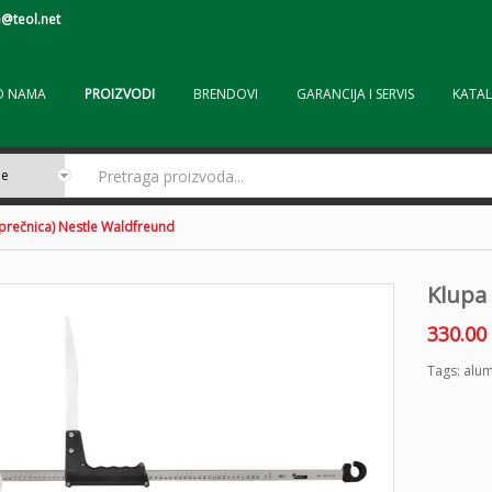
@teol.net
O NAMA
PROIZVODI
BRENDOVI
GARANCIJA I SERVIS
KATAL
(prečnica) Nestle Waldfreund
Klupa 
330.00
Tags:
alum