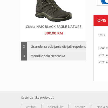
OPIS
Cipela HAIX BLACK EAGLE NATURE
390.00
KM
Opis
2
Granule za odbijanje divljači-repelent
Connex-
šifra:
3
Meindl cipela Nebraska
šifra
Česte oznake proizvoda
antifoni
balistol ulje
baterija
cipela z