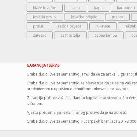
hlače lovačke
jakna
kapa
karabineri
lovački prsluk
lovačko odijelo
majica
prsluk
radna odjeća
rukavice
ruksak
zatezač
zaštita bilja
čeona lampa
šp
GARANCIJA I SERVIS
Grube d.o.o. Sve za šumarstvo jamći da će za artikal u garanci
Grube d.o.o. Sve za šumarstvo se obavezuje da će se na Vaš zaht
predviđenom u uputstvu o tehničkom rukovanju proizvoda.
Garancija počinje važiti sa danom kupovine proizvoda, što ćete 
računom.
Mjesto preuzimanja reklamiranog proizvoda je na adresi:
Grube d.o.o. Sve za šumarstvo, Put srpskih branilaca 20, 78 000