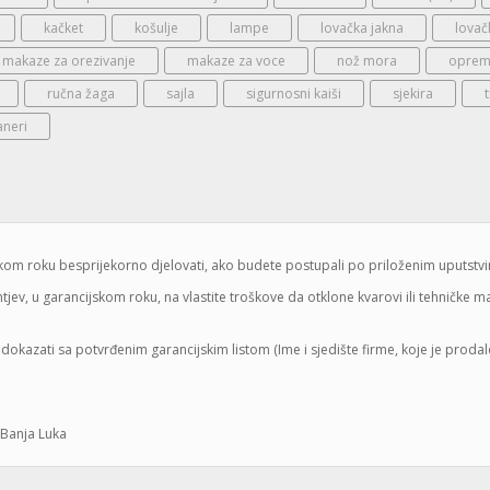
kačket
košulje
lampe
lovačka jakna
lovač
makaze za orezivanje
makaze za voce
nož mora
oprema
ručna žaga
sajla
sigurnosni kaiši
sjekira
aneri
jskom roku besprijekorno djelovati, ako budete postupali po priloženim uputstv
jev, u garancijskom roku, na vlastite troškove da otklone kvarovi ili tehničke 
dokazati sa potvrđenim garancijskim listom (Ime i sjedište firme, koje je proda
 Banja Luka