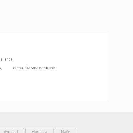
ne lanca.
g cijena iskazana na stranici
dvogled
glodalica
hlače