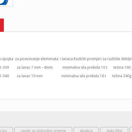
spojka za povezivanje elemenata i lanaca.Različiti promjeri za različite deblji
 41-339 za lanac 7 mm – 8mm minimalna sila prekida 10 t težina 160 
: 41-340 za lanac 10 mm minimalna sila prekida 16 t težina 340g
a lov
cipele za slobodno vrijeme
dizalica
duks (flis)