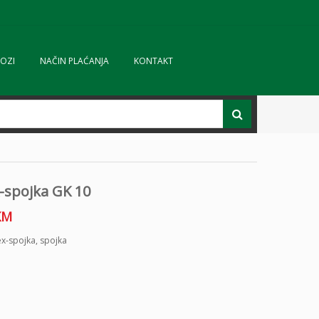
OZI
NAČIN PLAĆANJA
KONTAKT
-spojka GK 10
KM
x-spojka
,
spojka