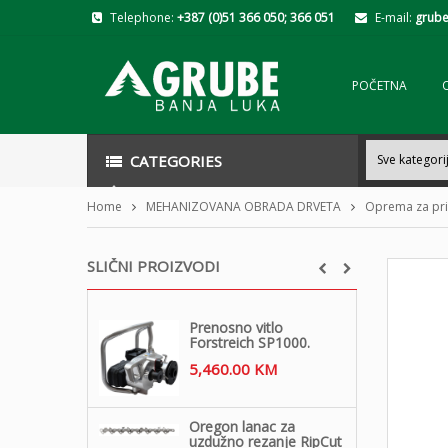
Telephone:
+387 (0)51 366 050; 366 051
E-mail:
grube
POČETNA
CATEGORIES
Home
MEHANIZOVANA OBRADA DRVETA
Oprema za pri
SLIČNI PROIZVODI
Prenosno vitlo
Forstreich SP1000.
5,460.00
KM
Oregon lanac za
uzdužno rezanje RipCut