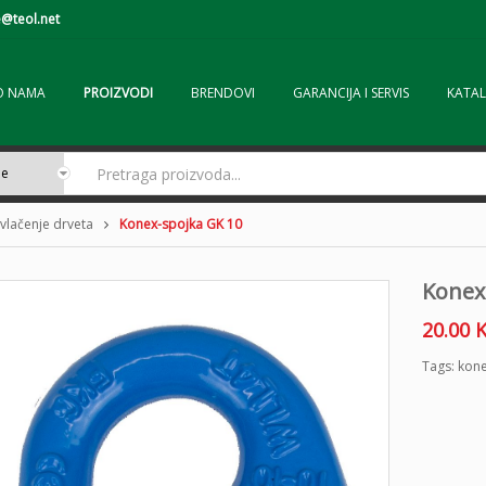
@teol.net
O NAMA
PROIZVODI
BRENDOVI
GARANCIJA I SERVIS
KATAL
vlačenje drveta
Konex-spojka GK 10
Konex
20.00
Tags:
kone