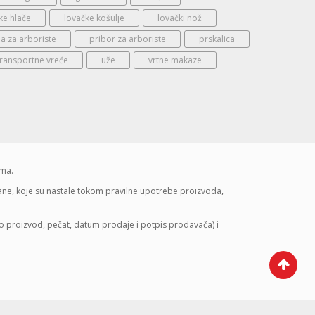
ke hlače
lovačke košulje
lovački nož
 za arboriste
pribor za arboriste
prskalica
transportne vreće
uže
vrtne makaze
ima.
mane, koje su nastale tokom pravilne upotrebe proizvoda,
lo proizvod, pečat, datum prodaje i potpis prodavača) i