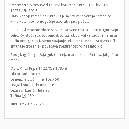
Informacije o proizvodu “DMM koturača Pinto Rig 50 kN – EN
12278 / EN 795 B”
DMM konop remenica Pinto Rig je nešto veća verzija remenice
Pinto koturače i omogućuje uporabu jačeg užeta.
Aluminijske bočne ploče su vruće kovane i na taj način osiguravaju
veliku čvrstoću i dugotrajnost. Svi su rubovi valjka zaobljeni i na taj
način omogućuju izravno spajanje tekstilne opreme za dizanje. To
smanjuje trošenje i povećava svestranost rolne Pinto Rig.
Zbog kugličnog ležaja gubici trenja u odnosu na Pinto valjak još su
manji.
Opis: Pinto Rig, EN 12278, EN 795 B
Sila prekida (kN): 50
Dimenzije L x Š (mm): 102 x 50
Snaga konopa do (mm): 16
Ležajevi: kuglični ležajevi
Težina (g): 159
šifra artikla:71-269/RIG