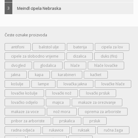
3
Meindl cipela Nebraska
Česte oznake proizvoda
antifoni
balistol ulje
baterija
cipela za lov
cipele za slobodno vrijeme
dizalica
duks (flis)
dvogled
glodalica
hlače
hlače lovačke
jakna
kapa
karabineri
kačket
košulje
lampe
lovačka jakna
lovačke hlače
lovačke košulje
lovački nož
lovački prsluk
lovačko odijelo
majica
makaze za orezivanje
makaze za voce
nož mora
oprema za arboriste
pribor za arboriste
prskalica
prsluk
radna odjeća
rukavice
ruksak
ručna žaga