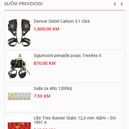
SLIČNI PROIZVODI
Dereze Distel Carbon 3.1 Click
1,600.00
KM
Sigurnosni penjački pojas TreeRex II
870.00
KM
Sajla za vitlo 1200kg
7.30
KM
Uže Tree Runner Static 12,0 mm 42kN – EN
1891 A