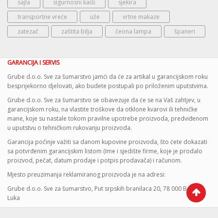
sajla
sigurnosni kaiši
sjekira
transportne vreće
uže
vrtne makaze
zatezač
zaštita bilja
čeona lampa
španeri
GARANCIJA I SERVIS
Grube d.o.o. Sve za šumarstvo jamći da će za artikal u garancijskom roku
besprijekorno djelovati, ako budete postupali po priloženim uputstvima.
Grube d.o.o. Sve za šumarstvo se obavezuje da će se na Vaš zahtjev, u
garancijskom roku, na vlastite troškove da otklone kvarovi ili tehničke
mane, koje su nastale tokom pravilne upotrebe proizvoda, predviđenom
u uputstvu o tehničkom rukovanju proizvoda.
Garancija počinje važiti sa danom kupovine proizvoda, što ćete dokazati
sa potvrđenim garancijskim listom (Ime i sjedište firme, koje je prodalo
proizvod, pečat, datum prodaje i potpis prodavača) i računom.
Mjesto preuzimanja reklamiranog proizvoda je na adresi:
Grube d.o.o. Sve za šumarstvo, Put srpskih branilaca 20, 78 000 Banja
Luka