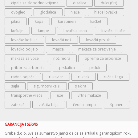
cipele za slobodno vrijeme
dizalica
duks (flis)
dvogled
glodalica
hlače
hlače lovačke
jakna
kapa
karabineri
kačket
košulje
lampe
lovačka jakna
lovačke hlače
lovačke košulje
lovački nož
lovački prsluk
lovačko odijelo
majica
makaze za orezivanje
makaze za voce
nož mora
oprema za arboriste
pribor za arboriste
prskalica
prsluk
radna odjeća
rukavice
ruksak
ručna žaga
sajla
sigurnosni kaiši
sjekira
transportne vreće
uže
vrtne makaze
zatezač
zaštita bilja
čeona lampa
španeri
GARANCIJA I SERVIS
Grube d.o.o. Sve za šumarstvo jamći da će za artikal u garancijskom roku