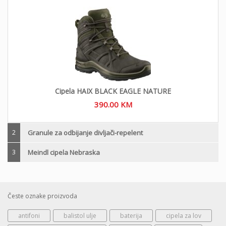
Cipela HAIX BLACK EAGLE NATURE
390.00
KM
2
Granule za odbijanje divljači-repelent
3
Meindl cipela Nebraska
Česte oznake proizvoda
antifoni
balistol ulje
baterija
cipela za lov