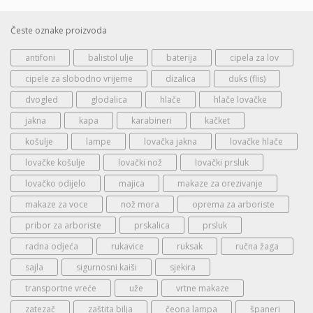
Česte oznake proizvoda
antifoni
balistol ulje
baterija
cipela za lov
cipele za slobodno vrijeme
dizalica
duks (flis)
dvogled
glodalica
hlače
hlače lovačke
jakna
kapa
karabineri
kačket
košulje
lampe
lovačka jakna
lovačke hlače
lovačke košulje
lovački nož
lovački prsluk
lovačko odijelo
majica
makaze za orezivanje
makaze za voce
nož mora
oprema za arboriste
pribor za arboriste
prskalica
prsluk
radna odjeća
rukavice
ruksak
ručna žaga
sajla
sigurnosni kaiši
sjekira
transportne vreće
uže
vrtne makaze
zatezač
zaštita bilja
čeona lampa
španeri