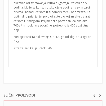
pukotina od smrzavanja. Pruža dugotrajnu zaštitu do 5
godina. Može se koristiti utoku cijele godine na svim tvrdim
drvima , nanosi četkom u suhom vremenu bez mraza. Za
optimalno prianjanje, prvo očistite dio koji mislite tretirati
četkom ili šmirglom. Prajmer nije potreban. Za oko oko
700g / m² pokrivne površine potrebno je 400 g zaštitne
boje.
Postoje različita pakovanja.Od 400 gr, od 1kg, od 3 kg i od
6 kg.
šifra za za 1kg je: 74-335-02
SLIČNI PROIZVODI