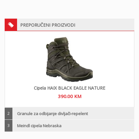
PREPORUČENI PROIZVODI
Cipela HAIX BLACK EAGLE NATURE
390.00
KM
2
Granule za odbijanje divljači-repelent
3
Meindl cipela Nebraska