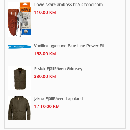
Löwe škare amboss br.5 s tobolcom
110.00
KM
Vodilica Iggesund Blue Line Power Fit
198.00
KM
Prsluk FjällRäven Grimsey
330.00
KM
Jakna FjällRäven Lappland
1,110.00
KM