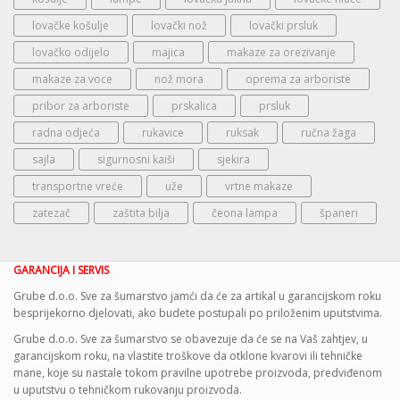
lovačke košulje
lovački nož
lovački prsluk
lovačko odijelo
majica
makaze za orezivanje
makaze za voce
nož mora
oprema za arboriste
pribor za arboriste
prskalica
prsluk
radna odjeća
rukavice
ruksak
ručna žaga
sajla
sigurnosni kaiši
sjekira
transportne vreće
uže
vrtne makaze
zatezač
zaštita bilja
čeona lampa
španeri
GARANCIJA I SERVIS
Grube d.o.o. Sve za šumarstvo jamći da će za artikal u garancijskom roku
besprijekorno djelovati, ako budete postupali po priloženim uputstvima.
Grube d.o.o. Sve za šumarstvo se obavezuje da će se na Vaš zahtjev, u
garancijskom roku, na vlastite troškove da otklone kvarovi ili tehničke
mane, koje su nastale tokom pravilne upotrebe proizvoda, predviđenom
u uputstvu o tehničkom rukovanju proizvoda.