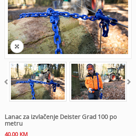
o
n
Lanac za izvlačenje Deister Grad 100 po
metru
40.00
KM