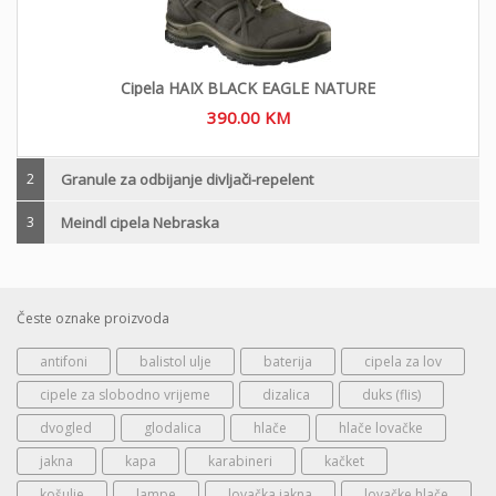
Cipela HAIX BLACK EAGLE NATURE
390.00
KM
2
Granule za odbijanje divljači-repelent
3
Meindl cipela Nebraska
Česte oznake proizvoda
antifoni
balistol ulje
baterija
cipela za lov
cipele za slobodno vrijeme
dizalica
duks (flis)
dvogled
glodalica
hlače
hlače lovačke
jakna
kapa
karabineri
kačket
košulje
lampe
lovačka jakna
lovačke hlače