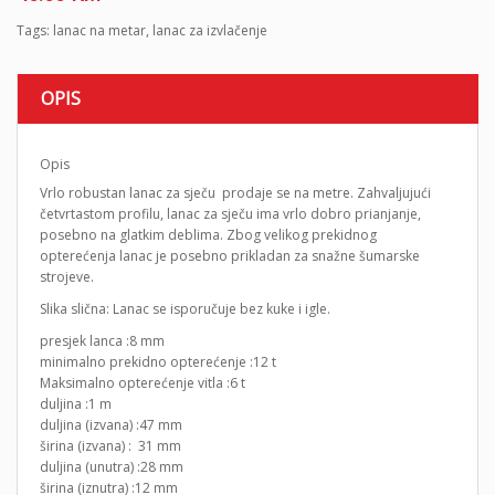
Tags:
lanac na metar
,
lanac za izvlačenje
OPIS
Opis
Vrlo robustan lanac za sječu prodaje se na metre. Zahvaljujući
četvrtastom profilu, lanac za sječu ima vrlo dobro prianjanje,
posebno na glatkim deblima. Zbog velikog prekidnog
opterećenja lanac je posebno prikladan za snažne šumarske
strojeve.
Slika slična: Lanac se isporučuje bez kuke i igle.
presjek lanca :8 mm
minimalno prekidno opterećenje :12 t
Maksimalno opterećenje vitla :6 t
duljina :1 m
duljina (izvana) :47 mm
širina (izvana) : 31 mm
duljina (unutra) :28 mm
širina (iznutra) :12 mm