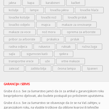
jakna
kapa
karabineri
kačket
košulje
lampe
lovačka jakna
lovačke hlače
lovačke košulje
lovački nož
lovački prsluk
lovačko odijelo
majica
makaze za orezivanje
makaze za voce
nož mora
oprema za arboriste
pribor za arboriste
prskalica
prsluk
radna odjeća
rukavice
ruksak
ručna žaga
sajla
sigurnosni kaiši
sjekira
transportne vreće
uže
vrtne makaze
zatezač
zaštita bilja
čeona lampa
španeri
GARANCIJA I SERVIS
Grube d.o.o. Sve za šumarstvo jamći da će za artikal u garancijskom roku
besprijekorno djelovati, ako budete postupali po priloženim uputstvima.
Grube d.o.o. Sve za šumarstvo se obavezuje da će se na Vaš zahtjev, u
garancijskom roku, na vlastite troškove da otklone kvarovi ili tehničke