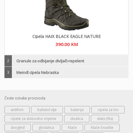
Cipela HAIX BLACK EAGLE NATURE
390.00
KM
2
Granule za odbijanje divljači-repelent
3
Meindl cipela Nebraska
Česte oznake proizvoda
antifoni
balistol ulje
baterija
cipela za lov
cipele za slobodno vrijeme
dizalica
duks (flis)
dvogled
glodalica
hlače
hlače lovačke