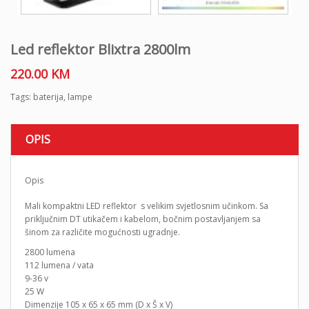
Led reflektor Blixtra 2800lm
220.00
KM
Tags:
baterija
,
lampe
OPIS
Opis
Mali kompaktni LED reflektor s velikim svjetlosnim učinkom. Sa
priključnim DT utikačem i kabelom, bočnim postavljanjem sa
šinom za različite mogućnosti ugradnje.
2800 lumena
112 lumena / vata
9-36 v
25 W
Dimenzije 105 x 65 x 65 mm (D x Š x V)