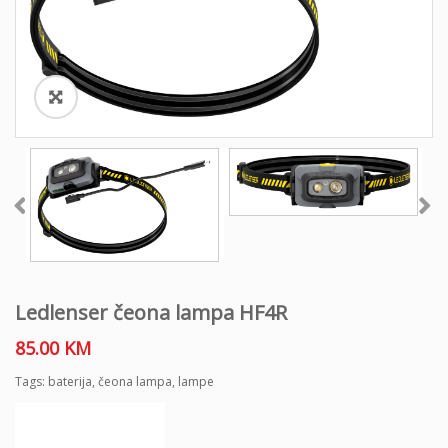
o
n
Ledlenser čeona lampa HF4R
85.00
KM
Tags:
baterija
,
čeona lampa
,
lampe