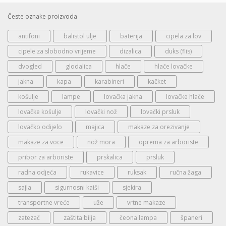
Česte oznake proizvoda
antifoni
balistol ulje
baterija
cipela za lov
cipele za slobodno vrijeme
dizalica
duks (flis)
dvogled
glodalica
hlače
hlače lovačke
jakna
kapa
karabineri
kačket
košulje
lampe
lovačka jakna
lovačke hlače
lovačke košulje
lovački nož
lovački prsluk
lovačko odijelo
majica
makaze za orezivanje
makaze za voce
nož mora
oprema za arboriste
pribor za arboriste
prskalica
prsluk
radna odjeća
rukavice
ruksak
ručna žaga
sajla
sigurnosni kaiši
sjekira
transportne vreće
uže
vrtne makaze
zatezač
zaštita bilja
čeona lampa
španeri