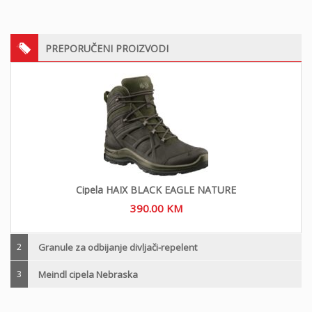
PREPORUČENI PROIZVODI
Cipela HAIX BLACK EAGLE NATURE
390.00
KM
2
Granule za odbijanje divljači-repelent
3
Meindl cipela Nebraska