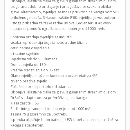
Uklonjiva, elastična traka za glavu s gumiranim stražnjim dijelom
osigurava udobno pristajanje i prilagođava se svakom obliku
glave. Alternativno, svjetiljka se može pričvrstiti na kacigu pomoću
priloženog nosača. S klasom zaštite IP68, svjetiljka je vodootporna
i stoga prikladna za teške radne uslove. Ledlenser HF4R Work
napaja se pomoću ugrađene Li-ion baterije od 1000 mAh.
Robusna prednja svjetiljka za industriju
visoka reprodukcija boja iz neposredne blizine
četiri načina osvjetljenja
tri razine svjetline
Svjetlosni tok do 500 lumena
Domet svjetla do 130 m
Vrijeme osvjetljenja do 35 sati
Glava svjetiljke može se kontinuirano zakretati za 45°
crveno prednje svjetlo
Zaštićeno prednje staklo od udaraca
Uklonjiva, elastična traka za glavu s gumiranim stražnjim dijelom
Držač s adapterom za pričvršćivanje na kacigu
Klasa zaštite IP68
Radi s integriranom Li-ion baterijom od 1000 mAh
Težina 79 g (spremno za upotrebu)
Isporuka uključuje Li-Ion bateriju, USB kabel za punjenje i držač za
kacigu s adapterom.