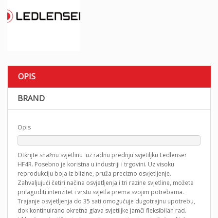
OPIS
BRAND
Opis
Otkrijte snažnu svjetlinu uz radnu prednju svjetiljku Ledlenser
HF4R. Posebno je koristna u industriji i trgovini. Uz visoku
reprodukciju boja iz blizine, pruža precizno osvjetljenje.
Zahvaljujući četiri načina osvjetljenja i tri razine svjetline, možete
prilagoditi intenzitet i vrstu svjetla prema svojim potrebama.
Trajanje osvjetljenja do 35 sati omogućuje dugotrajnu upotrebu,
dok kontinuirano okretna glava svjetiljke jamči fleksibilan rad.