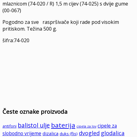
mlaznicom (74-020 / R) 1,5 m cijev (74-025) s dvije gume
(00-067)
Pogodno za sve raspršivače koji rade pod visokim
pritiskom. Težina 500 g.
šifra:74-020
Česte oznake proizvoda
baterija
balistol ulje
cipele za
antifoni
cipela za lov
dvogled
glodalica
slobodno vrijeme
dizalica
duks (flis)