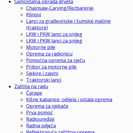
Samostalna obrada drveta
Chainsaw-Carving/Rezbarenje
Klinovi
Lanci za građevinske i šumske mašine
(traktore)
LKW i PKW lanci za snijeg
LKW i PKW lanci za snijeg
Motorne pile
Oprema za radionicu
Pomoćna oprema za sječu
Pribor za motorne pile
Sjekire i zapini
Traktorski lanci
Zaštita na radu
Čarape
Kišne kabanice, odijela i ostala oprema
Oprema za sjekače
Prva pomoć
Radiouređaji
Radna odjeća
Reflektirajuća zaštitna oprema