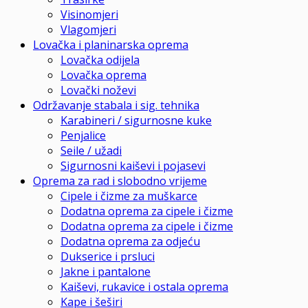
Visinomjeri
Vlagomjeri
Lovačka i planinarska oprema
Lovačka odijela
Lovačka oprema
Lovački noževi
Održavanje stabala i sig. tehnika
Karabineri / sigurnosne kuke
Penjalice
Seile / užadi
Sigurnosni kaiševi i pojasevi
Oprema za rad i slobodno vrijeme
Cipele i čizme za muškarce
Dodatna oprema za cipele i čizme
Dodatna oprema za cipele i čizme
Dodatna oprema za odjeću
Dukserice i prsluci
Jakne i pantalone
Kaiševi, rukavice i ostala oprema
Kape i šeširi