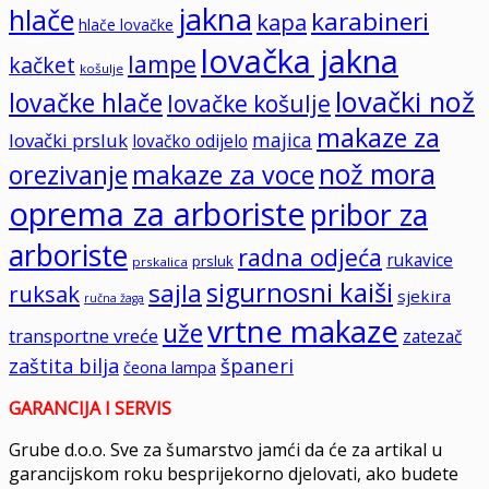
jakna
hlače
karabineri
kapa
hlače lovačke
lovačka jakna
lampe
kačket
košulje
lovački nož
lovačke hlače
lovačke košulje
makaze za
majica
lovački prsluk
lovačko odijelo
nož mora
orezivanje
makaze za voce
oprema za arboriste
pribor za
arboriste
radna odjeća
rukavice
prsluk
prskalica
sigurnosni kaiši
sajla
ruksak
sjekira
ručna žaga
vrtne makaze
uže
transportne vreće
zatezač
španeri
zaštita bilja
čeona lampa
GARANCIJA I SERVIS
Grube d.o.o. Sve za šumarstvo jamći da će za artikal u
garancijskom roku besprijekorno djelovati, ako budete