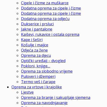
Cipele i čizme za muškarce
Dodatna oprema za cipele i čizme
Dodatna oprema za cipele i čizme
Dodatna oprema za odjeću
Dukserice i prsluci
Jakne i pantalone
Kaiševi, rukavice i ostala oprema
Kape i šeširi
Košulje i majice
Odjeća za žene
Oprema za djecu
Optički uređaji – dvogled
Pokloni, knjige…
Oprema za slobodno vrijeme
Puloveri i džemperi
Termo veš i čarape
Oprema za vrtove i krajolike
Ljestve
Oprema za branje i sakupljaje sjemena
Oprema za navodnjavanje