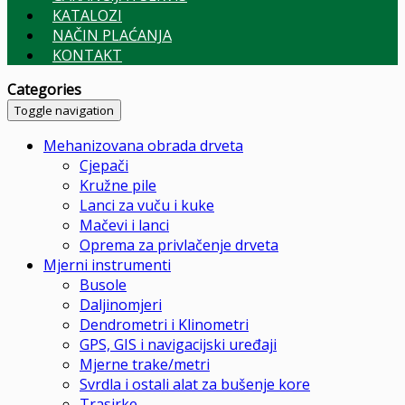
KATALOZI
NAČIN PLAĆANJA
KONTAKT
Categories
Toggle navigation
Mehanizovana obrada drveta
Cjepači
Kružne pile
Lanci za vuču i kuke
Mačevi i lanci
Oprema za privlačenje drveta
Mjerni instrumenti
Busole
Daljinomjeri
Dendrometri i Klinometri
GPS, GIS i navigacijski uređaji
Mjerne trake/metri
Svrdla i ostali alat za bušenje kore
Trasirke