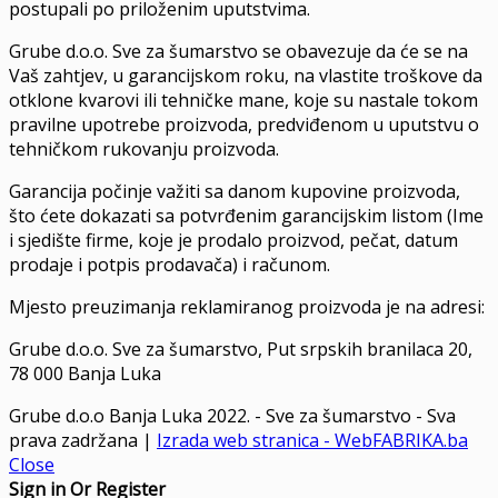
postupali po priloženim uputstvima.
Grube d.o.o. Sve za šumarstvo se obavezuje da će se na
Vaš zahtjev, u garancijskom roku, na vlastite troškove da
otklone kvarovi ili tehničke mane, koje su nastale tokom
pravilne upotrebe proizvoda, predviđenom u uputstvu o
tehničkom rukovanju proizvoda.
Garancija počinje važiti sa danom kupovine proizvoda,
što ćete dokazati sa potvrđenim garancijskim listom (Ime
i sjedište firme, koje je prodalo proizvod, pečat, datum
prodaje i potpis prodavača) i računom.
Mjesto preuzimanja reklamiranog proizvoda je na adresi:
Grube d.o.o. Sve za šumarstvo, Put srpskih branilaca 20,
78 000 Banja Luka
Grube d.o.o Banja Luka 2022. - Sve za šumarstvo - Sva
prava zadržana |
Izrada web stranica - WebFABRIKA.ba
Close
Sign in Or Register