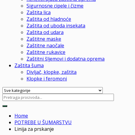
Sigurnosne cipele i čizme
Zaštita lica
Zaštita od hladnoće
Zaštita od uboda insekata
Zaštita od udara
Zaštitne maske
Zaštitne naočale
Zaštitne rukavice
Zaštitni šljemovi i dodatna oprema
Zaštita šuma
Divljač, klopke, zaštita
Klopke i feromoni
Home
POTREBE U ŠUMARSTVU
Linija za prskanje