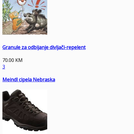
Granule za odbijanje divljači-repelent
70.00
KM
3
Meindl cipela Nebraska