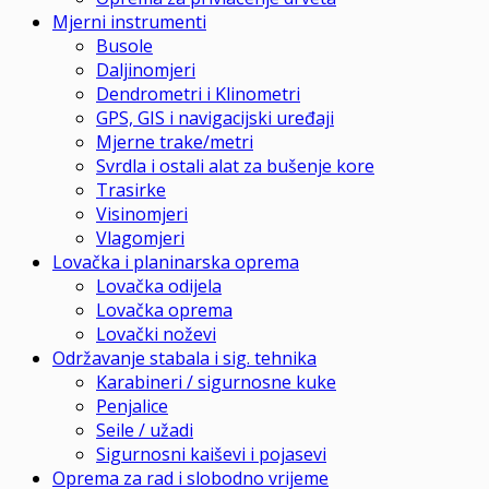
Mjerni instrumenti
Busole
Daljinomjeri
Dendrometri i Klinometri
GPS, GIS i navigacijski uređaji
Mjerne trake/metri
Svrdla i ostali alat za bušenje kore
Trasirke
Visinomjeri
Vlagomjeri
Lovačka i planinarska oprema
Lovačka odijela
Lovačka oprema
Lovački noževi
Održavanje stabala i sig. tehnika
Karabineri / sigurnosne kuke
Penjalice
Seile / užadi
Sigurnosni kaiševi i pojasevi
Oprema za rad i slobodno vrijeme