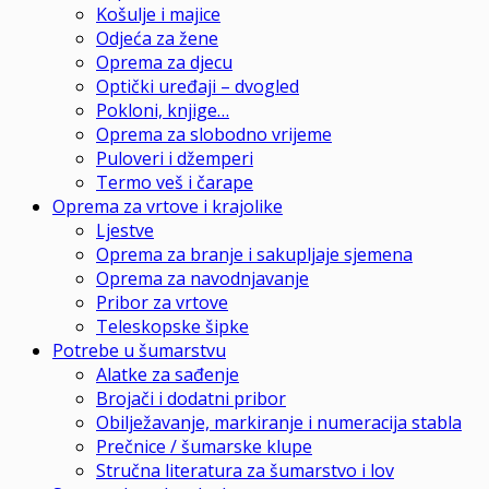
Košulje i majice
Odjeća za žene
Oprema za djecu
Optički uređaji – dvogled
Pokloni, knjige…
Oprema za slobodno vrijeme
Puloveri i džemperi
Termo veš i čarape
Oprema za vrtove i krajolike
Ljestve
Oprema za branje i sakupljaje sjemena
Oprema za navodnjavanje
Pribor za vrtove
Teleskopske šipke
Potrebe u šumarstvu
Alatke za sađenje
Brojači i dodatni pribor
Obilježavanje, markiranje i numeracija stabla
Prečnice / šumarske klupe
Stručna literatura za šumarstvo i lov