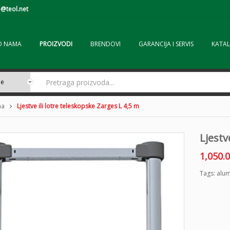
@teol.net
O NAMA
PROIZVODI
BRENDOVI
GARANCIJA I SERVIS
KATAL
ma
Ljestve ili lotre teleskopske Zarges L 4,5 m
Ljestv
1,050.
Tags:
alum