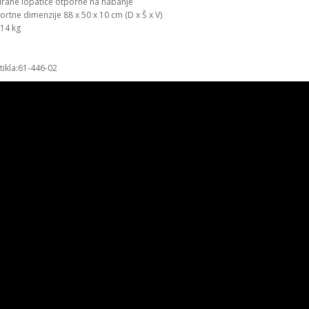
irane lopatice otporne na habanje
rtne dimenzije 88 x 50 x 10 cm (D x Š x V)
 14 kg
rtikla:61-446-02