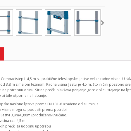
Compactstep L 4,5 m su praktične teleskopske ljestve velike radne visine. U sk
od 3,8 m s malom težinom. Radna visina ljestvi je 4,5 m, što ih čini posebno sv
ti na potrebnu visinu. Širina prečki olakšava penjanje gore-dolje i stajanje na 
 bi bile otporne na habanje.
opske naslone ljestve prema EN 131-6 izrađene od aluminija
te visine mogu se podesiti prema potrebi
 ljestvi 3,8m/0,88m (produženo/uvućano)
visina cca 4,5 m
okih prečki za udobnu upotrebu