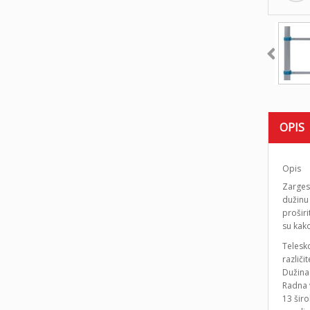
OPIS
Opis
Zarges 
dužinu 
proširi
su kako
Telesk
različi
Dužina
Radna 
13 šir