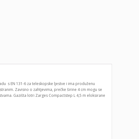
ladu s EN 131-6 za teleskopske ljestve i ima produženu
estranim. Zavisno o zahtjevima, prečke širine 4 cm mogu se
ljestvama. Gazišta lotri Zarges Compactstep L 4,5 m eloksirane