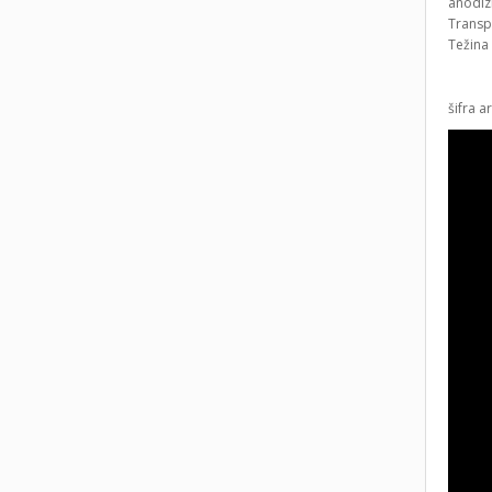
anodiz
Transpo
Težina
šifra a