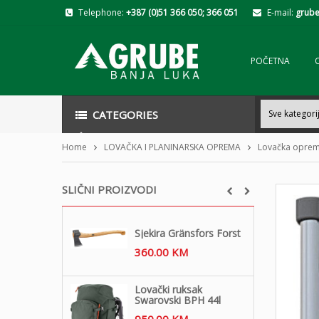
Telephone:
+387 (0)51 366 050; 366 051
E-mail:
grube
POČETNA
CATEGORIES
Home
LOVAČKA I PLANINARSKA OPREMA
Lovačka opre
SLIČNI PROIZVODI
Sjekira Gränsfors Forst
360.00
KM
Lovački ruksak
Swarovski BPH 44l
950.00
KM