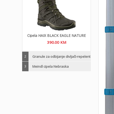
Cipela HAIX BLACK EAGLE NATURE
390.00
KM
2
Granule za odbijanje divljači-repelent
3
Meindl cipela Nebraska