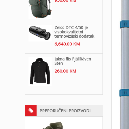
Zeiss DTC 4/50 je
visokokvalitetni
termovizijski dodatak
6,640.00
KM
Jakna flis FjällRäven
Sten
260.00
KM
PREPORUČENI PROIZVODI