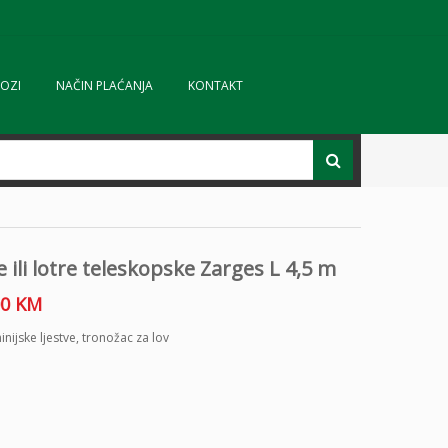
OZI
NAČIN PLAĆANJA
KONTAKT
e ili lotre teleskopske Zarges L 4,5 m
00
KM
inijske ljestve
,
tronožac za lov