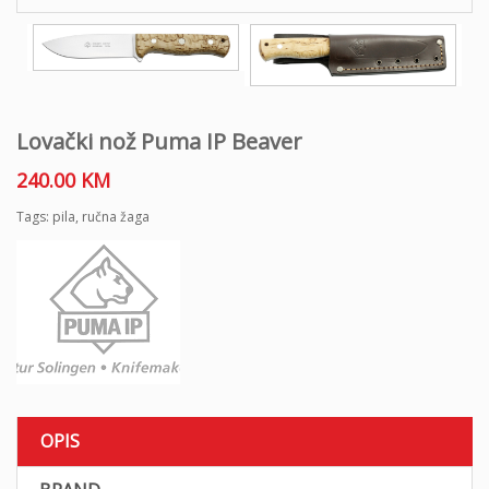
o
n
Lovački nož Puma IP Beaver
240.00
KM
Tags:
pila
,
ručna žaga
OPIS