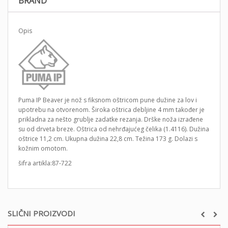
BRAND
Opis
Puma IP Beaver je nož s fiksnom oštricom pune dužine za lov i
upotrebu na otvorenom. Široka oštrica debljine 4 mm također je
prikladna za nešto grublje zadatke rezanja. Drške noža izrađene
su od drveta breze. Oštrica od nehrđajućeg čelika (1.4116). Dužina
oštrice 11,2 cm. Ukupna dužina 22,8 cm. Težina 173 g. Dolazi s
kožnim omotom.
šifra artikla:87-722
SLIČNI PROIZVODI