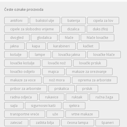
Česte oznake proizvoda
antifoni
balistol ulje
baterija
cipela za lov
cipele za slobodno vrijeme
dizalica
duks (flis)
dvogled
glodalica
hlače
hlače lovačke
jakna
kapa
karabineri
kačket
košulje
lampe
lovačka jakna
lovačke hlače
lovačke košulje
lovački nož
lovački prsluk
lovačko odijelo
majica
makaze za orezivanje
makaze za voce
nož mora
oprema za arboriste
pribor za arboriste
prskalica
prsluk
radna odjeća
rukavice
ruksak
ručna žaga
sajla
sigurnosni kaiši
sjekira
transportne vreće
uže
vrtne makaze
zatezač
zaštita bilja
čeona lampa
španeri