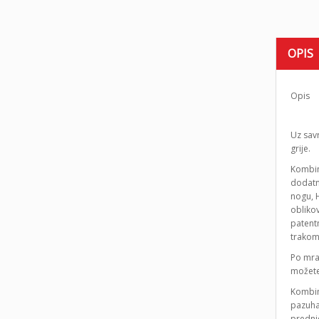
OPIS
Opis
Uz sav
grije.
Kombine
dodatn
nogu, 
obliko
patentn
trakom.
Po mra
možete 
Kombin
pazuha
prednj