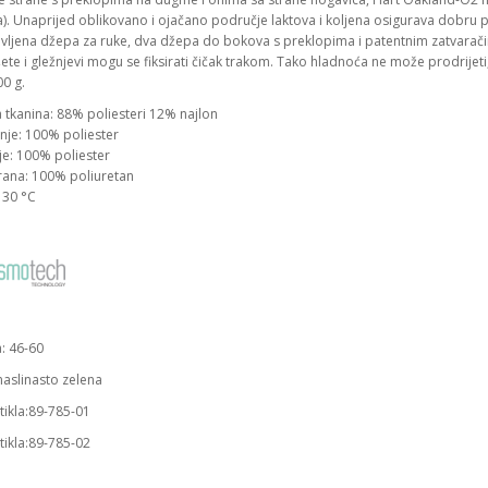
). Unaprijed oblikovano i ojačano područje laktova i koljena osigurava dobru 
vljena džepa za ruke, dva džepa do bokova s ​​preklopima i patentnim zatvaračim
te i gležnjevi mogu se fiksirati čičak trakom. Tako hladnoća ne može prodrijeti,
00 g.
 tkanina: 88% poliesteri 12% najlon
nje: 100% poliester
je: 100% poliester
na: 100% poliuretan
 30 °C
a: 46-60
maslinasto zelena
rtikla:89-785-01
rtikla:89-785-02