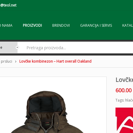
@teol.net
O NAMA
PROIZVODI
BRENDOVI
GARANCIJA I SERVIS
KATAL
 prsluci
Lovčke kombinezon – Hart overall Oakland
Lovčk
600.00
Tags:
hlač