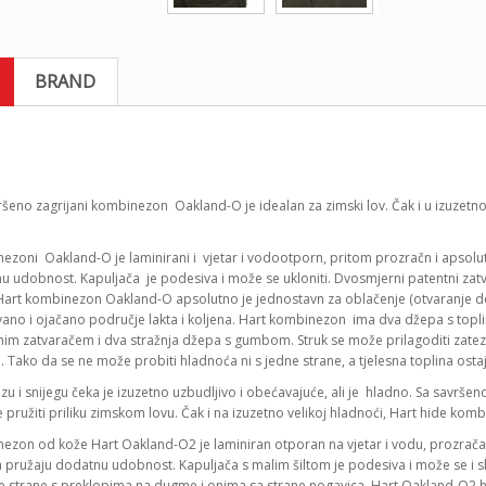
BRAND
ršeno zagrijani kombinezon Oakland-O je idealan za zimski lov. Čak i u izuze
zoni Oakland-O je laminirani i vjetar i vodootporn, pritom prozračn i apsolutno
u udobnost. Kapuljača je podesiva i može se ukloniti. Dvosmjerni patentni zatva
Hart kombinezon Oakland-O apsolutno je jednostavn za oblačenje (otvaranje do
vano i ojačano područje lakta i koljena. Hart kombinezon ima dva džepa s topl
im zatvaračem i dva stražnja džepa s gumbom. Struk se može prilagoditi zatezan
 Tako da se ne može probiti hladnoća ni s jedne strane, a tjelesna toplina osta
zu i snijegu čeka je izuzetno uzbudljivo i obećavajuće, ali je hladno. Sa savr
pružiti priliku zimskom lovu. Čak i na izuzetno velikoj hladnoći, Hart hide komb
ezon od kože Hart Oakland-O2 je laminiran otporan na vjetar i vodu, prozračan 
 pružaju dodatnu udobnost. Kapuljača s malim šiltom je podesiva i može se i s
e strane s preklopima na dugme i onima sa strane nogavica, Hart Oakland-O2 hi