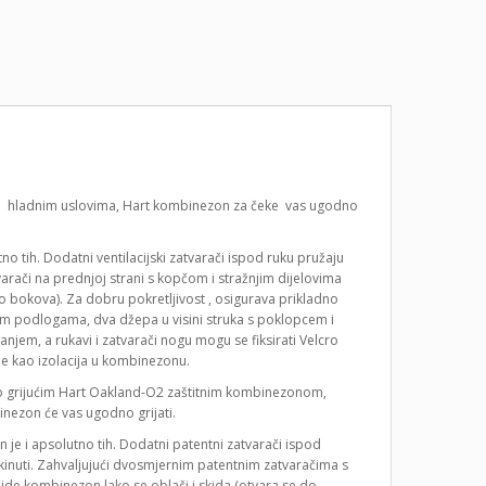
tno hladnim uslovima, Hart kombinezon za čeke vas ugodno
 tih. Dodatni ventilacijski zatvarači ispod ruku pružaju
rači na prednjoj strani s kopčom i stražnjim dijelovima
 bokova). Za dobru pokretljivost , osigurava prikladno
im podlogama, dva džepa u visini struka s poklopcem i
jem, a rukavi i zatvarači nogu mogu se fiksirati Velcro
je kao izolacija u kombinezonu.
šeno grijućim Hart Oakland-O2 zaštitnim kombinezonom,
inezon će vas ugodno grijati.
je i apsolutno tih. Dodatni patentni zatvarači ispod
kinuti. Zahvaljujući dvosmjernim patentnim zatvaračima s
de kombinezon lako se oblači i skida (otvara se do