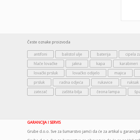
Česte oznake proizvoda
antifoni
balistol ulje
baterija
cipela z
hlače lovačke
jakna
kapa
karabineri
lovački prsluk
lovačko odijelo
majica
prsluk
radna odjeća
rukavice
ruksak
zatezač
zaštita bilja
čeona lampa
šp
GARANCIJA I SERVIS
Grube d.o.o. Sve za šumarstvo jamći da će za artikal u garanci