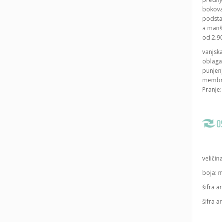
bokova
podsta
a manše
od 2.9
vanjska
oblaga
punjen
membra
Pranje:
veličin
boja: 
šifra a
šifra a