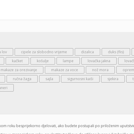
a lov
cipele za slobodno vrijeme
dizalica
duks (flis)
kačket
košulje
lampe
lovačka jakna
lovač
makaze za orezivanje
makaze za voce
nož mora
oprema
ručna žaga
sajla
sigurnosni kaiši
sjekira
aneri
jskom roku besprijekorno djelovati, ako budete postupali po priloženim uputstv