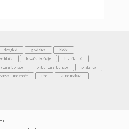
dvogled
glodalica
hlače
ke hlače
lovačke košulje
lovački nož
 za arboriste
pribor za arboriste
prskalica
transportne vreće
uže
vrtne makaze
ima.