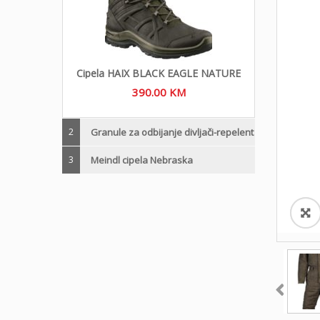
Cipela HAIX BLACK EAGLE NATURE
390.00
KM
2
Granule za odbijanje divljači-repelent
3
Meindl cipela Nebraska