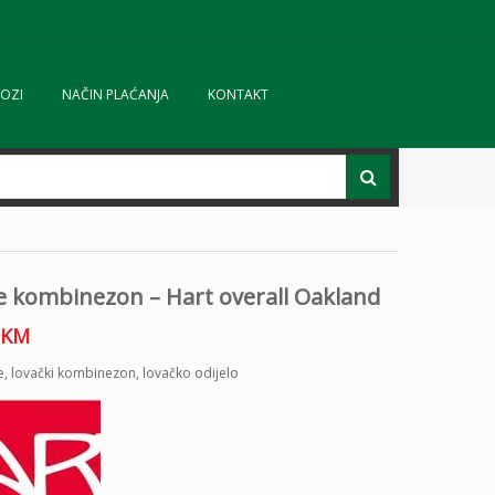
OZI
NAČIN PLAĆANJA
KONTAKT
e kombinezon – Hart overall Oakland
KM
e
,
lovački kombinezon
,
lovačko odijelo