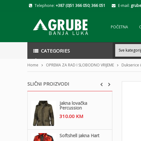
Telephone:
+387 (0)51 366 050; 366 051
E-mail:
grube
POČETNA
CATEGORIES
Home
OPREMA ZA RAD I SLOBODNO VRIJEME
Dukserice i
SLIČNI PROIZVODI
Jakna lovačka
Percussion
310.00
KM
Softshell jakna Hart