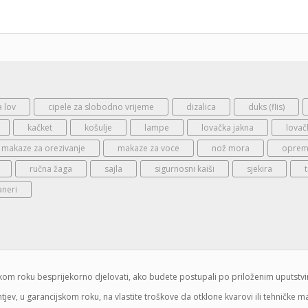
a lov
cipele za slobodno vrijeme
dizalica
duks (flis)
kačket
košulje
lampe
lovačka jakna
lovač
makaze za orezivanje
makaze za voce
nož mora
oprema
ručna žaga
sajla
sigurnosni kaiši
sjekira
aneri
jskom roku besprijekorno djelovati, ako budete postupali po priloženim uputstv
jev, u garancijskom roku, na vlastite troškove da otklone kvarovi ili tehničke 