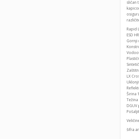
sličan
kapico
osigura
različi
Rapid L
ESD HR
Gornji 
Konstru
Vodoot
Plasti
Sinteti
Zaštit
LX Cro
Uklonji
Reflekt
Širina 
Težina 
DGUV p
Pošalji
Veličin
šifra a