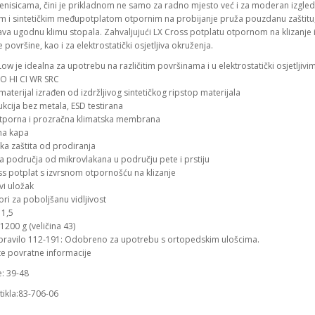
 tenisicama, čini je prikladnom ne samo za radno mjesto već i za moderan izgle
m i sintetičkim međupotplatom otpornim na probijanje pruža pouzdanu zaštit
va ugodnu klimu stopala. Zahvaljujući LX Cross potplatu otpornom na klizanje i E
te površine, kao i za elektrostatički osjetljiva okruženja.
ow je idealna za upotrebu na različitim površinama i u elektrostatički osjetljivi
O HI CI WR SRC
materijal izrađen od izdržljivog sintetičkog ripstop materijala
kcija bez metala, ESD testirana
porna i prozračna klimatska membrana
čna kapa
čka zaštita od prodiranja
na područja od mikrovlakana u području pete i prstiju
ss potplat s izvrsnom otpornošću na klizanje
vi uložak
ori za poboljšanu vidljivost
11,5
1200 g (veličina 43)
ravilo 112-191: Odobreno za upotrebu s ortopedskim ulošcima.
te povratne informacije
e: 39-48
rtikla:83-706-06