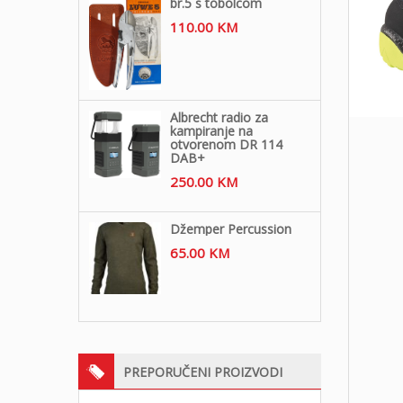
br.5 s tobolcom
110.00
KM
Albrecht radio za
kampiranje na
otvorenom DR 114
DAB+
250.00
KM
Džemper Percussion
65.00
KM
PREPORUČENI PROIZVODI