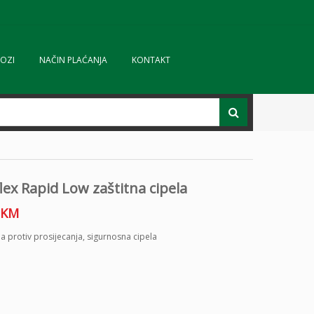
OZI
NAČIN PLAĆANJA
KONTAKT
lex Rapid Low zaštitna cipela
KM
la protiv prosijecanja
,
sigurnosna cipela