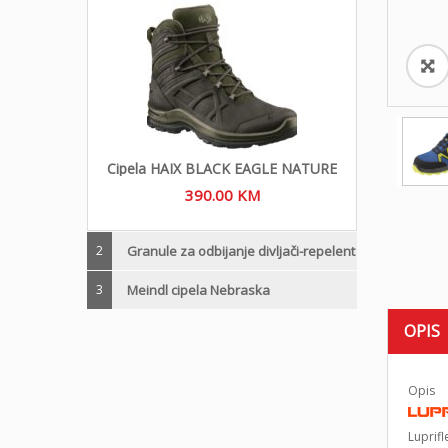
Cipela HAIX BLACK EAGLE NATURE
390.00
KM
2
Granule za odbijanje divljači-repelent
3
Meindl cipela Nebraska
OPIS
Opis
Luprifl