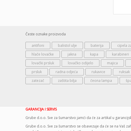
Česte oznake proizvoda
antifoni
balistol ulje
baterija
cipela z
hlače lovačke
jakna
kapa
karabineri
lovački prsluk
lovačko odijelo
majica
prsluk
radna odjeća
rukavice
ruksak
zatezač
zaštita bilja
čeona lampa
šp
GARANCIJA I SERVIS
Grube d.o.o. Sve za šumarstvo jamći da će za artikal u garanci
Grube d.o.o. Sve za šumarstvo se obavezuje da će se na Vaš zaht