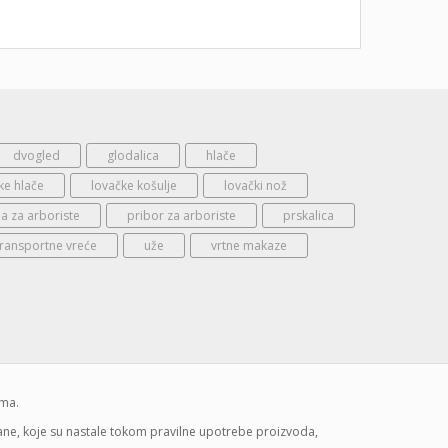
dvogled
glodalica
hlače
ke hlače
lovačke košulje
lovački nož
 za arboriste
pribor za arboriste
prskalica
transportne vreće
uže
vrtne makaze
ima.
mane, koje su nastale tokom pravilne upotrebe proizvoda,