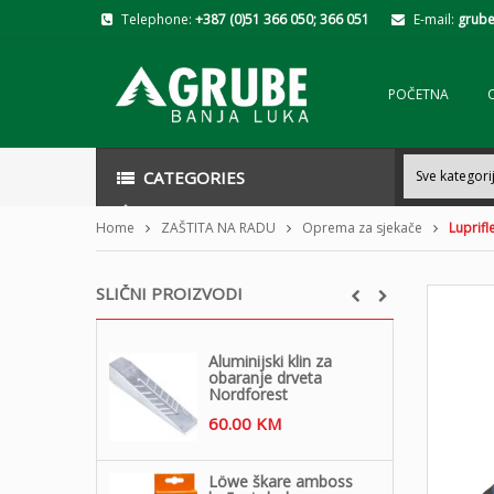
Telephone:
+387 (0)51 366 050; 366 051
E-mail:
grube
POČETNA
CATEGORIES
Home
ZAŠTITA NA RADU
Oprema za sjekače
Luprifl
SLIČNI PROIZVODI
Aluminijski klin za
obaranje drveta
Nordforest
60.00
KM
Löwe škare amboss