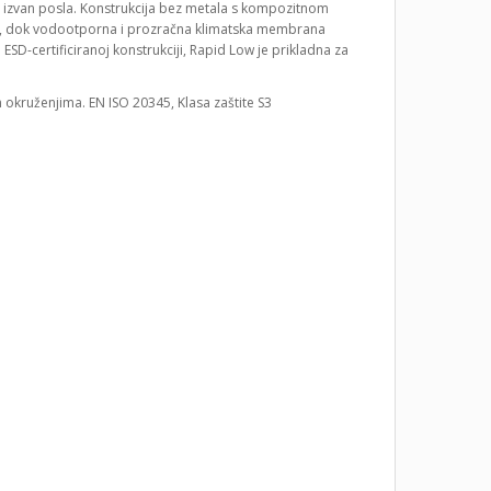
d izvan posla. Konstrukcija bez metala s kompozitnom
u, dok vodootporna i prozračna klimatska membrana
SD-certificiranoj konstrukciji, Rapid Low je prikladna za
m okruženjima. EN ISO 20345, Klasa zaštite S3