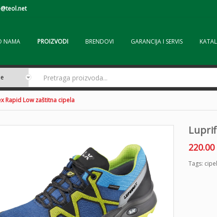
@teol.net
O NAMA
PROIZVODI
BRENDOVI
GARANCIJA I SERVIS
KATAL
ex Rapid Low zaštitna cipela
Luprif
220.00
Tags:
cipe