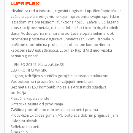
Idealno za rad u industriji, trgovini i logistici: Lupriflex Rapid Mid je
zaštitna cipela srednje visine koja impresionira svojim sportskim
izgledom, malom težinom i funkcionalnošću. Zahvaljujući laganoj
konstrukciji bez metala, ostaje udobna čak i tokom dugih radnih
dana. Vodootporna membrana održava stopala suhima, dok
prozračna podstava osigurava uravnoteženu klimu stopala. S
uloškom otpornim na probijanje, robusnom kompozitnom
kapicom i ESD usklađenošću, Lupriflex Rapid Mid nudi visoku
razinu sigurnosti.
… EN ISO 20345, Klasa zaštite S3
ESD HRO HI CI WR SRC
Lagano, izdržljivo sintetičko gornjište s ripstop strukturom
Vodootporno i prozračno zahvaljujući membrani
Bez metala i ESD kompatibilno za elektrostatički osjetljiva
područja
Plastična kapa za prste
Sintetička zaštita od prodiranja
Zaštitna područja od mikrovlakana na peti i prstima
Protivklizni LX Cross gumeni/PU potplat s dobrim prigušivanjem
Uklonjivi uložak
Reflektori na peti
Širina 11,5