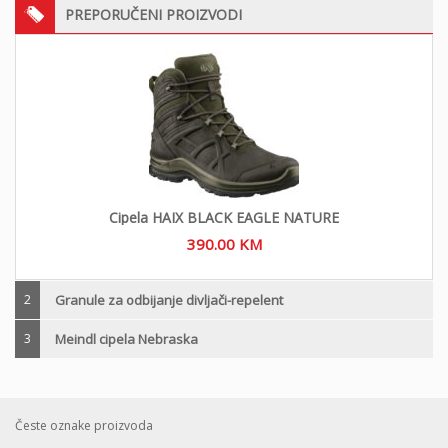
PREPORUČENI PROIZVODI
Cipela HAIX BLACK EAGLE NATURE
390.00
KM
2
Granule za odbijanje divljači-repelent
3
Meindl cipela Nebraska
Česte oznake proizvoda