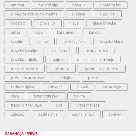
antifoni
balistol ulje
baterija
cipela za lov
cipele za slobodno vrijeme
dizalica
duks (flis)
dvogled
glodalica
hlače
hlače lovačke
jakna
kapa
karabineri
kačket
košulje
lampe
lovačka jakna
lovačke hlače
lovačke košulje
lovački nož
lovački prsluk
lovačko odijelo
majica
makaze za orezivanje
makaze za voce
nož mora
oprema za arboriste
pribor za arboriste
prskalica
prsluk
radna odjeća
rukavice
ruksak
ručna žaga
sajla
sigurnosni kaiši
sjekira
transportne vreće
uže
vrtne makaze
zatezač
zaštita bilja
čeona lampa
španeri
GARANCIJA I SERVIS