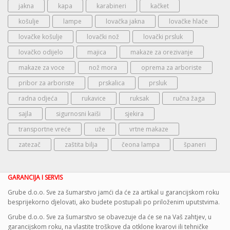
jakna
kapa
karabineri
kačket
košulje
lampe
lovačka jakna
lovačke hlače
lovačke košulje
lovački nož
lovački prsluk
lovačko odijelo
majica
makaze za orezivanje
makaze za voce
nož mora
oprema za arboriste
pribor za arboriste
prskalica
prsluk
radna odjeća
rukavice
ruksak
ručna žaga
sajla
sigurnosni kaiši
sjekira
transportne vreće
uže
vrtne makaze
zatezač
zaštita bilja
čeona lampa
španeri
GARANCIJA I SERVIS
Grube d.o.o. Sve za šumarstvo jamći da će za artikal u garancijskom roku
besprijekorno djelovati, ako budete postupali po priloženim uputstvima.
Grube d.o.o. Sve za šumarstvo se obavezuje da će se na Vaš zahtjev, u
garancijskom roku, na vlastite troškove da otklone kvarovi ili tehničke