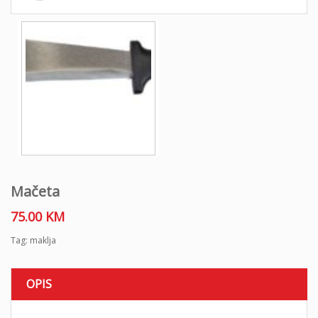
o
n
Mačeta
75.00
KM
Tag:
maklja
OPIS