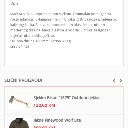
Opis
Mačeta s dvokomponentnom ručkom. Optimalan pomagač za
njegu mladica i uklanjanje manjih biljaka. Oštrica noža izrađena od
kaljenog čelika. Sa dvokomponentnom plastičnom ručkom
modernog dizajna. Meka plastika u području drške za ugodan
osjećaj ruku i neklizajući rad.
Ukupna dužina 465 mm. Težina 650 g.
šifra:64-423
SLIČNI PROIZVODI
Sjekira Bison “1879” Outdoorsjekira
130.00
KM
Jakna Pinewood Wolf Lite
300.00
KM