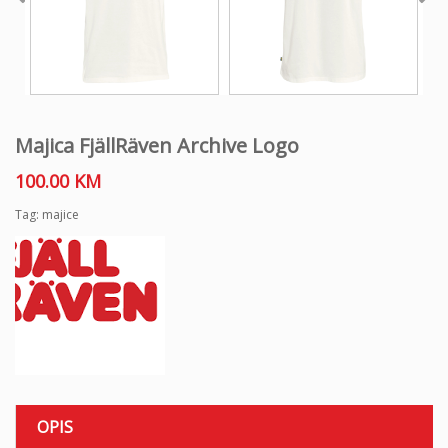
Majica FjällRäven Archive Logo
100.00
KM
Tag:
majice
OPIS