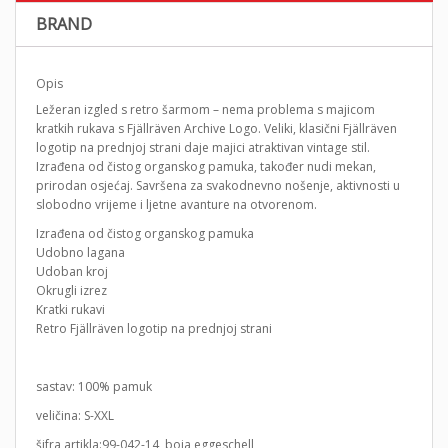
BRAND
Opis
Ležeran izgled s retro šarmom – nema problema s majicom
kratkih rukava s Fjällräven Archive Logo. Veliki, klasični Fjällräven
logotip na prednjoj strani daje majici atraktivan vintage stil.
Izrađena od čistog organskog pamuka, također nudi mekan,
prirodan osjećaj. Savršena za svakodnevno nošenje, aktivnosti u
slobodno vrijeme i ljetne avanture na otvorenom.
Izrađena od čistog organskog pamuka
Udobno lagana
Udoban kroj
Okrugli izrez
Kratki rukavi
Retro Fjällräven logotip na prednjoj strani
sastav: 100% pamuk
veličina: S-XXL
šifra artikla:99-042-14 boja eggeschell