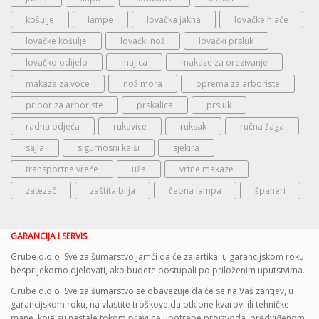
košulje
lampe
lovačka jakna
lovačke hlače
lovačke košulje
lovački nož
lovački prsluk
lovačko odijelo
majica
makaze za orezivanje
makaze za voce
nož mora
oprema za arboriste
pribor za arboriste
prskalica
prsluk
radna odjeća
rukavice
ruksak
ručna žaga
sajla
sigurnosni kaiši
sjekira
transportne vreće
uže
vrtne makaze
zatezač
zaštita bilja
čeona lampa
španeri
GARANCIJA I SERVIS
Grube d.o.o. Sve za šumarstvo jamći da će za artikal u garancijskom roku
besprijekorno djelovati, ako budete postupali po priloženim uputstvima.
Grube d.o.o. Sve za šumarstvo se obavezuje da će se na Vaš zahtjev, u
garancijskom roku, na vlastite troškove da otklone kvarovi ili tehničke
mane, koje su nastale tokom pravilne upotrebe proizvoda, predviđenom