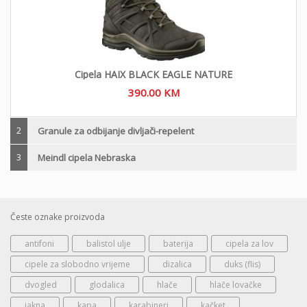
Cipela HAIX BLACK EAGLE NATURE
390.00
KM
2
Granule za odbijanje divljači-repelent
3
Meindl cipela Nebraska
Česte oznake proizvoda
antifoni
balistol ulje
baterija
cipela za lov
cipele za slobodno vrijeme
dizalica
duks (flis)
dvogled
glodalica
hlače
hlače lovačke
jakna
kapa
karabineri
kačket